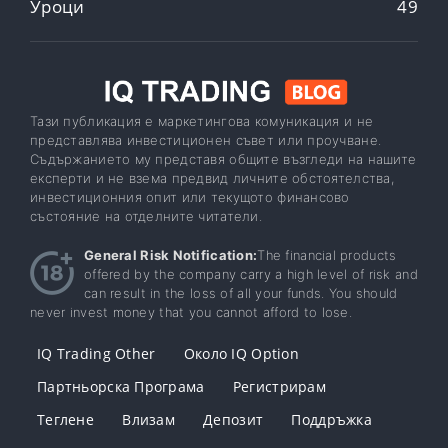
Уроци
49
Тази публикация е маркетингова комуникация и не
представлява инвестиционен съвет или проучване.
Съдържанието му представя общите възгледи на нашите
експерти и не взема предвид личните обстоятелства,
инвестиционния опит или текущото финансово
състояние на отделните читатели.
General Risk Notification:
The financial products
offered by the company carry a high level of risk and
can result in the loss of all your funds. You should
never invest money that you cannot afford to lose.
IQ Trading Other
Около IQ Option
Партньорска Програма
Регистрирам
Теглене
Влизам
Депозит
Поддръжка