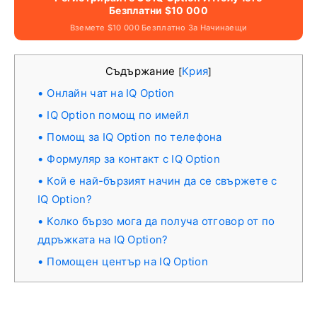
Безплатни $10 000
Вземете $10 000 Безплатно За Начинаещи
Съдържание
Крия
[
]
Онлайн чат на IQ Option
IQ Option помощ по имейл
Помощ за IQ Option по телефона
Формуляр за контакт с IQ Option
Кой е най-бързият начин да се свържете с
IQ Option?
Колко бързо мога да получа отговор от по
ддръжката на IQ Option?
Помощен център на IQ Option