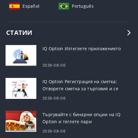
Español
Português
СТАТИИ
IQ Option Изтеглете приложението
2026-08-06
IQ Option Регистрация на сметка:
Отворете сметка за търговия и се
регистрирайте
2026-08-06
Търгувайте с бинарни опции на IQ
Option и теглете пари
2026-08-06