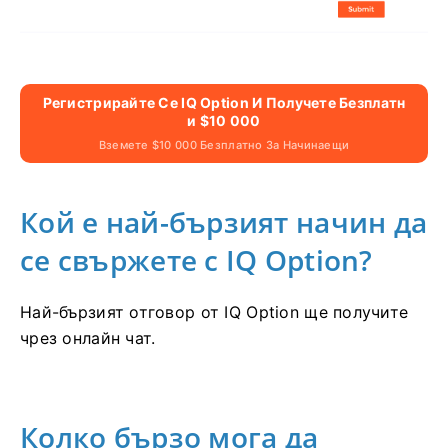
Регистрирайте Се IQ Option И Получете Безплатн
И $10 000
Вземете $10 000 Безплатно За Начинаещи
Кой е най-бързият начин да
се свържете с IQ Option?
Най-бързият отговор от IQ Option ще получите
чрез онлайн чат.
Колко бързо мога да