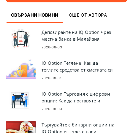
СВЪРЗАНИ НОВИНИ
ОЩЕ ОТ АВТОРА
Депозирайте на IQ Option чрез
местна банка в Малайзия,
Тайланд и Лаос
2026-08-03
IQ Option Теглене: Как да
теглите средства от сметката си
2026-08-01
IQ Option Търговия с цифрови
опции: Как да поставяте и
управлявате сделки
2026-08-03
Търгувайте с бинарни опции на
IQ Option и теглете пари