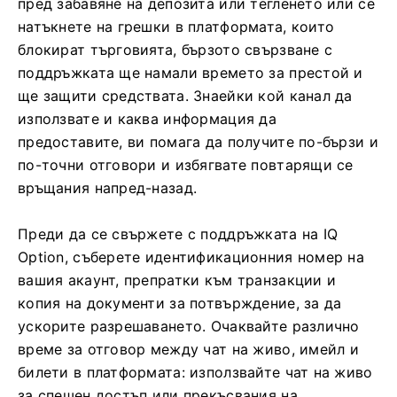
пред забавяне на депозита или тегленето или се
натъкнете на грешки в платформата, които
блокират търговията, бързото свързване с
поддръжката ще намали времето за престой и
ще защити средствата. Знаейки кой канал да
използвате и каква информация да
предоставите, ви помага да получите по-бързи и
по-точни отговори и избягвате повтарящи се
връщания напред-назад.
Преди да се свържете с поддръжката на IQ
Option, съберете идентификационния номер на
вашия акаунт, препратки към транзакции и
копия на документи за потвърждение, за да
ускорите разрешаването. Очаквайте различно
време за отговор между чат на живо, имейл и
билети в платформата: използвайте чат на живо
за спешен достъп или прекъсвания на