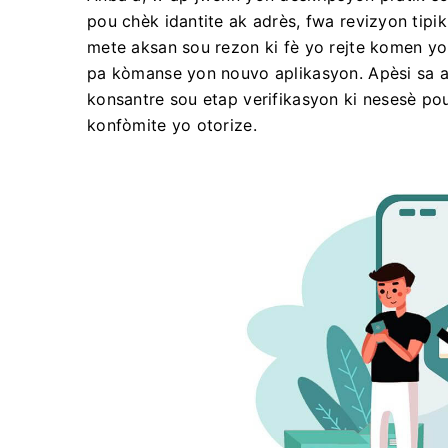
pou chèk idantite ak adrès, fwa revizyon tip
mete aksan sou rezon ki fè yo rejte komen y
pa kòmanse yon nouvo aplikasyon. Apèsi sa a 
konsantre sou etap verifikasyon ki nesesè po
konfòmite yo otorize.