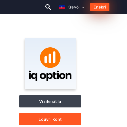
Kreyòl
Enskri
Kreyòl
Vizite sit la
Louvri Kont