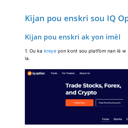
Kijan pou enskri sou IQ O
Kijan pou enskri ak yon imèl
1. Ou ka
kreye
yon kont sou platfòm nan lè w 
la.