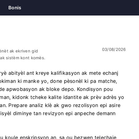
Bonis
03/08/2026
nèt ak ekriven gid
 ak sistèm kont komès.
ryè abityèl ant kreye kalifikasyon ak mete echanj
dokiman ki manke yo, done pèsonèl ki pa matche,
tade apwobasyon ak bloke depo. Kondisyon pou
an, kidonk tcheke kalite idantite ak prèv adrès yo
n. Prepare analiz klè ak gwo rezolisyon epi asire
isyèl diminye tan revizyon epi anpeche demann
u koule enskripsyon an, sa ou bezwen telechaje