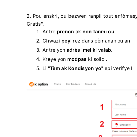
2. Pou enskri, ou bezwen ranpli tout enfòmasy
Gratis".
Antre
prenon
ak
non fanmi ou
Chwazi
peyi
rezidans pèmanan ou an
Antre yon
adrès imel ki valab.
Kreye yon
modpas
ki solid .
Li
"Tèm ak Kondisyon yo"
epi verifye li