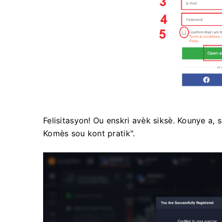
Felisitasyon! Ou enskri avèk siksè. Kounye a, si
Komès sou kont pratik".