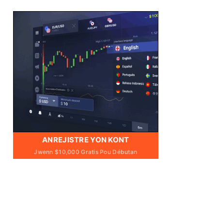
ANREJISTRE YON KONT
Jwenn $10,000 Gratis Pou Débutan