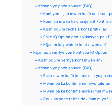
Kesyon yo poze souvan (FAQ)
Konbyen lajan mwen ka fè sou kont pr
Kouman mwen ka chanje ant kont prati
Kijan pou m rechaje kont pratik la?
Èske IQ Option gen aplikasyon pou P
Kijan m ka pwoteje kont mwen an?
Kijan pou verifye yon kont sou IQ Option
Kijan pou m verifye kont mwen an?
Kesyon yo poze souvan (FAQ)
Èske mwen ka fè komès san yo pa ve
Mwen pa ka konfime nimewo telefòn
Mwen pa ka konfime adrès imel mwe
Poukisa yo te refize dokiman m yo?