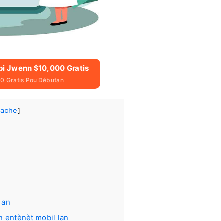
Epi Jwenn $10,000 Gratis
0 Gratis Pou Débutan
ache
]
 an
n entènèt mobil lan