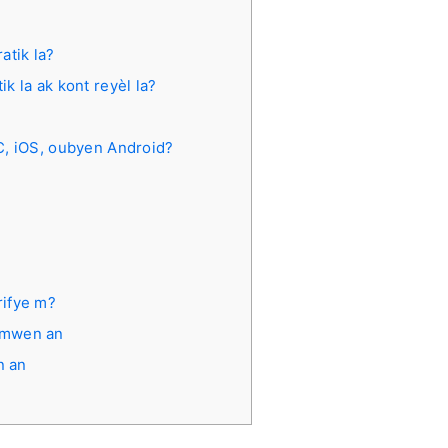
atik la?
k la ak kont reyèl la?
C, iOS, oubyen Android?
rifye m?
 mwen an
n an