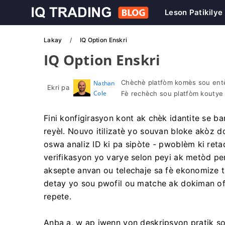
Leson Patikilye
Lakay
IQ Option Enskri
IQ Option Enskri
Chèchè platfòm komès sou entè
Nathan
Ekri pa
Cole
Fè rechèch sou platfòm koutye
Fini konfigirasyon kont ak chèk idantite se ba
reyèl. Nouvo itilizatè yo souvan bloke akòz 
oswa analiz ID ki pa sipòte - pwoblèm ki re
verifikasyon yo varye selon peyi ak metòd pem
aksepte anvan ou telechaje sa fè ekonomize ta
detay yo sou pwofil ou matche ak dokiman of
repete.
Anba a, w ap jwenn yon deskripsyon pratik so