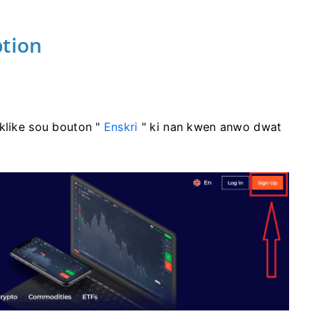
ption
klike sou bouton "
Enskri
" ki nan kwen anwo dwat