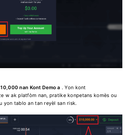
$10,000 nan Kont Demo a
. Yon kont
ze w ak platfòm nan, pratike konpetans komès ou
yon tablo an tan reyèl san risk.