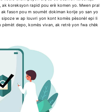
ik, ak koreksyon rapid pou erè komen yo. Mwen pral
o ak fason pou m soumèt dokiman korije yo san yo
sipoze w ap louvri yon kont komès pèsonèl epi li
u pèmèt depo, komès vivan, ak retrè yon fwa chèk