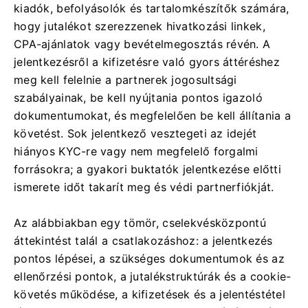
kiadók, befolyásolók és tartalomkészítők számára,
hogy jutalékot szerezzenek hivatkozási linkek,
CPA-ajánlatok vagy bevételmegosztás révén. A
jelentkezésről a kifizetésre való gyors áttéréshez
meg kell felelnie a partnerek jogosultsági
szabályainak, be kell nyújtania pontos igazoló
dokumentumokat, és megfelelően be kell állítania a
követést. Sok jelentkező vesztegeti az idejét
hiányos KYC-re vagy nem megfelelő forgalmi
forrásokra; a gyakori buktatók jelentkezése előtti
ismerete időt takarít meg és védi partnerfiókját.
Az alábbiakban egy tömör, cselekvésközpontú
áttekintést talál a csatlakozáshoz: a jelentkezés
pontos lépései, a szükséges dokumentumok és az
ellenőrzési pontok, a jutalékstruktúrák és a cookie-
követés működése, a kifizetések és a jelentéstétel