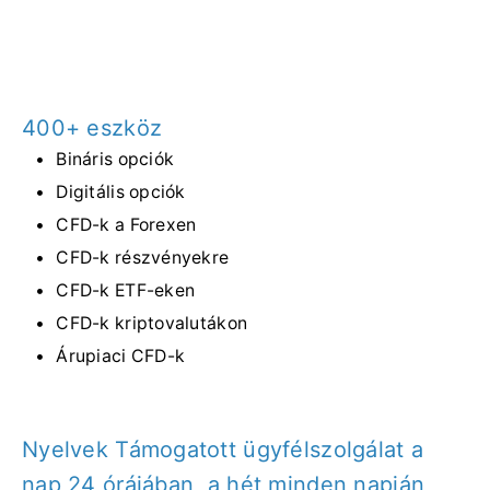
400+ eszköz
Bináris opciók
Digitális opciók
CFD-k a Forexen
CFD-k részvényekre
CFD-k ETF-eken
CFD-k kriptovalutákon
Árupiaci CFD-k
Nyelvek Támogatott ügyfélszolgálat a
nap 24 órájában, a hét minden napján