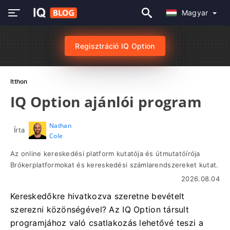
Magyar
Regisztráció IQ Option
Itthon
IQ Option ajánlói program
Nathan
Írta
Cole
Az online kereskedési platform kutatója és útmutatóírója
Brókerplatformokat és kereskedési számlarendszereket kutat.
2026.08.04
Kereskedőkre hivatkozva szeretne bevételt
szerezni közönségével? Az IQ Option társult
programjához való csatlakozás lehetővé teszi a