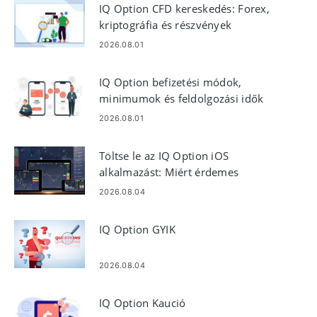
IQ Option CFD kereskedés: Forex,
kriptográfia és részvények
2026.08.01
IQ Option befizetési módok,
minimumok és feldolgozási idők
2026.08.01
Töltse le az IQ Option iOS
alkalmazást: Miért érdemes
használni és hogyan kell telepíteni
2026.08.04
IQ Option GYIK
2026.08.04
IQ Option Kaució