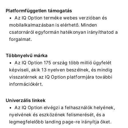
Platformfüggetlen támogatás
Az IQ Option terméke webes verzióban és
mobilalkalmazásban is elérhető. Minden
csatornáról egyformán hatékonyan irányíthatod a
forgalmat.
Többnyelvű márka
Az IQ Option 175 ország több millió ügyfelét
képviseli, akik 13 nyelven beszélnek, és mindig
visszatérnek az IQ Option platformjára további
információkért.
Univerzális linkek
Az IQ Option elvégzi a felhasználók helyének,
nyelvének és eszközének felismerését, és a
legmegfelelőbb landing page-re irányítja őket.