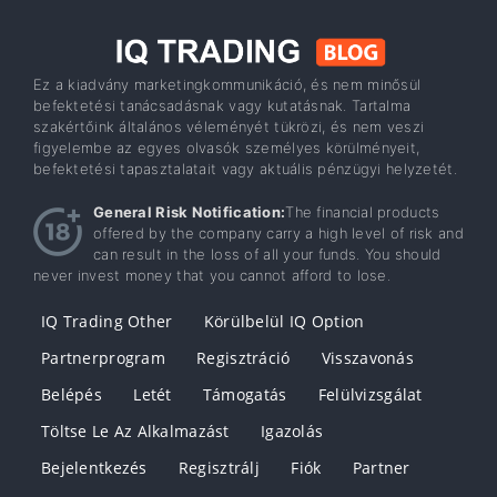
Ez a kiadvány marketingkommunikáció, és nem minősül
befektetési tanácsadásnak vagy kutatásnak. Tartalma
szakértőink általános véleményét tükrözi, és nem veszi
figyelembe az egyes olvasók személyes körülményeit,
befektetési tapasztalatait vagy aktuális pénzügyi helyzetét.
General Risk Notification:
The financial products
offered by the company carry a high level of risk and
can result in the loss of all your funds. You should
never invest money that you cannot afford to lose.
IQ Trading Other
Körülbelül IQ Option
Partnerprogram
Regisztráció
Visszavonás
Belépés
Letét
Támogatás
Felülvizsgálat
Töltse Le Az Alkalmazást
Igazolás
Bejelentkezés
Regisztrálj
Fiók
Partner