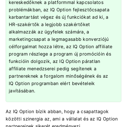
kereskedőknek a platformmal kapcsolatos
problémákban, az IQ Option fejlesztőcsapata
karbantartást végez és új funkciókat ad ki, a
HR-szakértők a legjobb szakértőket
alkalmazzák az ügyfelek számára, a
marketingcsapat a legmagasabb konverziójú
célforgalmat hozza létre, az IQ Option affiliate
program részlege a program új promócióin és
funkcióin dolgozik, az IQ Option páratlan
affiliate menedzserei pedig segítenek a
partnereknek a forgalom minőségének és az
IQ Option programban elért bevételeik
javításában.
Az IQ Option bízik abban, hogy a csapattagok
közötti szinergia az, ami a vállalat és az IQ Option
partnereinek sikerét eredményezi.