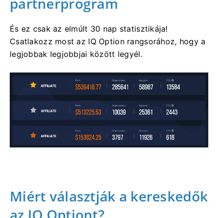
partnerprogram
És ez csak az elmúlt 30 nap statisztikája!
Csatlakozz most az IQ Option rangsorához, hogy a
legjobbak legjobbjai között legyél.
Miért választják a kereskedők
az IQ Optiont?