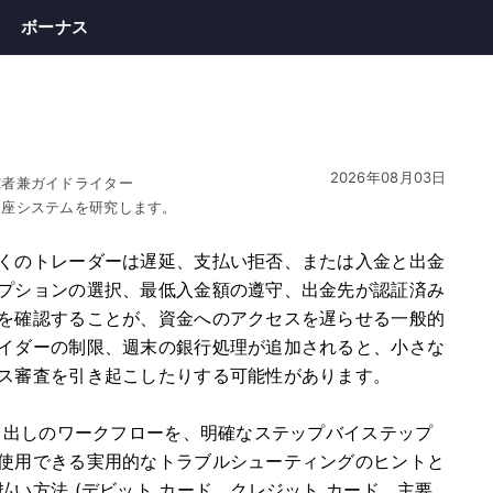
ボーナス
2026年08月03日
究者兼ガイドライター
口座システムを研究します。
くのトレーダーは遅延、支払い拒否、または入金と出金
プションの選択、最低入金額の遵守、出金先が認証済み
を確認することが、資金へのアクセスを遅らせる一般的
イダーの制限、週末の銀行処理が追加されると、小さな
ス審査を引き起こしたりする可能性があります。
引き出しのワークフローを、明確なステップバイステップ
使用できる実用的なトラブルシューティングのヒントと
い方法 (デビット カード、クレジット カード、主要