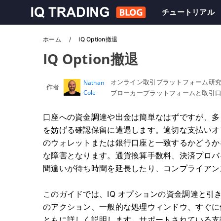
チュートリアル
ホーム
IQ Option撤退
IQ Option撤退
オンライン取引プラットフォーム研
Nathan
作者
Cole
ブローカープラットフォームと取引
口座への資金調達や出金は簡単なはずですが、多
を妨げる確認保留に遭遇します。適切な支払いオ
のウォレットまたは銀行口座と一致するかどうか
な障害となります。通貨換算手数料、決済プロバ
間違いが待ち時間を延長したり、コンプライアン
このガイドでは、IQ オプションの資金調達と
のアクション、一般的な処理ウィンドウ、すぐに
ともに詳しく説明します。サポートされている支払