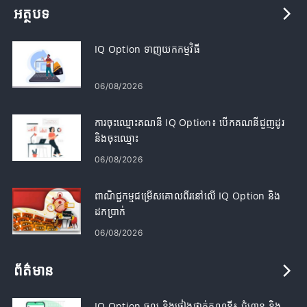
អត្ថបទ
IQ Option ទាញយកកម្មវិធី
06/08/2026
ការចុះឈ្មោះគណនី IQ Option៖ បើកគណនីជួញដូរ
និងចុះឈ្មោះ
06/08/2026
ពាណិជ្ជកម្មជម្រើសគោលពីរនៅលើ IQ Option និង
ដកប្រាក់
06/08/2026
ព័ត៌មាន
IQ Option ចូល និងផ្ទៀងផ្ទាត់គណនី៖ ជំហាន និង