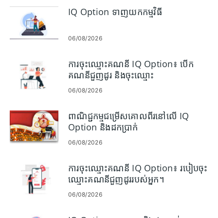
IQ Option ទាញយកកម្មវិធី
06/08/2026
ការចុះឈ្មោះគណនី IQ Option៖ បើក
គណនីជួញដូរ និងចុះឈ្មោះ
06/08/2026
ពាណិជ្ជកម្មជម្រើសគោលពីរនៅលើ IQ
Option និងដកប្រាក់
06/08/2026
ការចុះឈ្មោះគណនី IQ Option៖ របៀបចុះ
ឈ្មោះគណនីជួញដូររបស់អ្នក។
06/08/2026