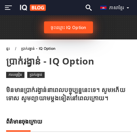
ភាសាខ្មែរ
ចុះឈ្មោះ IQ Option
ផ្ទះ
ប្រាក់រង្វាន់ - IQ Option
ប្រាក់រង្វាន់ - IQ Option
ការបង្រៀន
ប្រាក់រង្វាន់
មិនមានប្រាក់រង្វាន់នាពេលបច្ចុប្បន្ននេះទេ។ សូមអភ័យ
ទោស សូមព្យាយាមម្តងទៀតនៅពេលក្រោយ។
ព័ត៌មានចុងក្រោយ