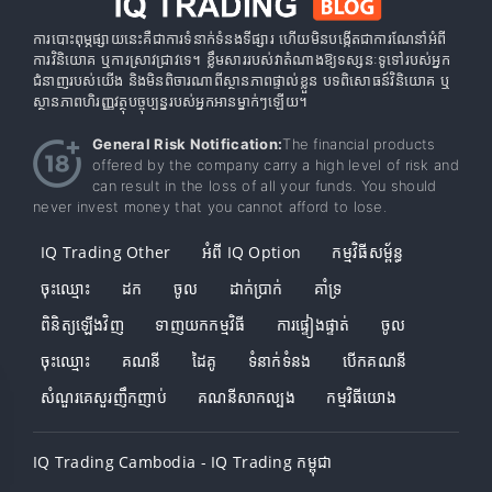
ការបោះពុម្ភផ្សាយនេះគឺជាការទំនាក់ទំនងទីផ្សារ ហើយមិនបង្កើតជាការណែនាំអំពី
ការវិនិយោគ ឬការស្រាវជ្រាវទេ។ ខ្លឹមសាររបស់វាតំណាងឱ្យទស្សនៈទូទៅរបស់អ្នក
ជំនាញរបស់យើង និងមិនពិចារណាពីស្ថានភាពផ្ទាល់ខ្លួន បទពិសោធន៍វិនិយោគ ឬ
ស្ថានភាពហិរញ្ញវត្ថុបច្ចុប្បន្នរបស់អ្នកអានម្នាក់ៗឡើយ។
General Risk Notification:
The financial products
offered by the company carry a high level of risk and
can result in the loss of all your funds. You should
never invest money that you cannot afford to lose.
IQ Trading Other
អំពី IQ Option
កម្មវិធីសម្ព័ន្ធ
ចុះឈ្មោះ
ដក
ចូល
ដាក់ប្រាក់
គាំទ្រ
ពិនិត្យឡើងវិញ
ទាញយកកម្មវិធី
ការផ្ទៀងផ្ទាត់
ចូល
ចុះ​ឈ្មោះ
គណនី
ដៃគូ
ទំនាក់ទំនង
បើក​គណនី
សំណួរគេសួរញឹកញាប់
គណនីសាកល្បង
កម្មវិធីយោង
IQ Trading Cambodia - IQ Trading កម្ពុជា