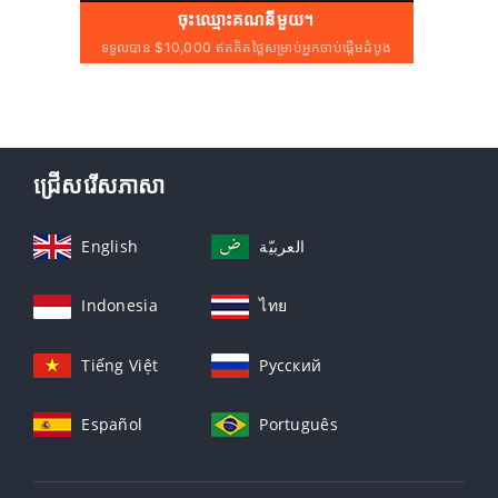
ចុះឈ្មោះគណនីមួយ។
ទទួលបាន $10,000 ឥតគិតថ្លៃសម្រាប់អ្នកចាប់ផ្តើមដំបូង
ជ្រើសរើសភាសា
English
العربيّة
Indonesia
ไทย
Tiếng Việt
Русский
Español
Português