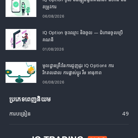
តម្រូវការ
06/08/2026
IQ Option ចុះឈ្មោះ និងចូល — ជំហានចូលប្រើ
គណនី
01/08/2026
មូលដ្ឋានគ្រឹះនៃការជួញដូរ IQ Option៖ ការ
រីករាលដាល ការផ្លាស់ប្តូរ រឹម អានុភាព
06/08/2026
ប្រភេទពេញនិយម
ការបង្រៀន
49