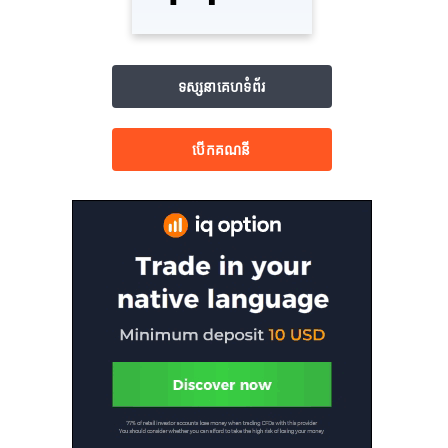
ទស្សនាគេហទំព័រ
បើក​គណនី