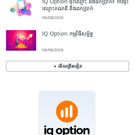
IQ Option ចុះឈ្មោះ និងដកប្រាក់៖ ការចុះ
ឈ្មោះគណនី និងដកប្រាក់
06/08/2026
IQ Option កម្មវិធីសម្ព័ន្ធ
06/08/2026
មើល​ច្រើន​ទៀត