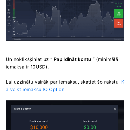
Un noklikšķiniet uz “
Papildināt kontu
” (minimālā
iemaksa ir 10USD).
Lai uzzinātu vairāk par iemaksu, skatiet šo rakstu:
K
ā veikt iemaksu IQ Option.