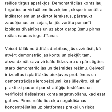
reālos tirgus apstākļos. Demonstrācijas konts ļauj
tirgoties ar virtuāliem līdzekļiem, eksperimentēt ar
indikatoriem un atkārtot ierakstus, pārtraukt
zaudējumus un izejas, lai jūs varētu pamanīt
izpildes dīvainības un uzlabot darbplūsmu pirms
reālas naudas ieguldīšanas.
Veicot tālāk norādītās darbības, jūs uzzināsit, kā
atvērt demonstrācijas kontu un piekļūt tam,
atsvaidzināt savu virtuālo līdzsvaru un pārslēgties
starp demonstrācijas un tiešraides režīmu. Ceļvedī
ir izceltas izplatītākās piekļuves problēmas un
demonstrācijas ierobežojumi, kas jāievēro, kā arī
praktiski padomi par stratēģiju testēšanu un
verificētā tiešsaistes konta sagatavošanu, kad esat
gatavs. Pirms reālu līdzekļu noguldīšanas
koncentrējieties uz platformas praksi un riska