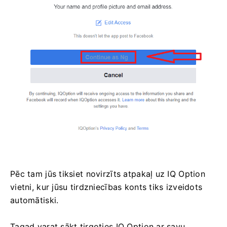
Pēc tam jūs tiksiet novirzīts atpakaļ uz IQ Option
vietni, kur jūsu tirdzniecības konts tiks izveidots
automātiski.
Tagad varat sākt tirgoties IQ Option ar savu