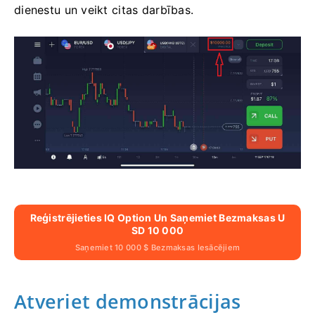
dienestu un veikt citas darbības.
Reģistrējieties IQ Option Un Saņemiet Bezmaksas U
SD 10 000
Saņemiet 10 000 $ Bezmaksas Iesācējiem
Atveriet demonstrācijas