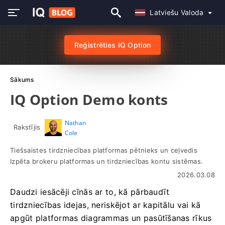
Latviešu Valoda
Reģistrēties IQ Option
Sākums
IQ Option Demo konts
Nathan
Rakstījis
Cole
Tiešsaistes tirdzniecības platformas pētnieks un ceļvedis
Izpēta brokeru platformas un tirdzniecības kontu sistēmas.
2026.03.08
Daudzi iesācēji cīnās ar to, kā pārbaudīt
tirdzniecības idejas, neriskējot ar kapitālu vai kā
apgūt platformas diagrammas un pasūtīšanas rīkus