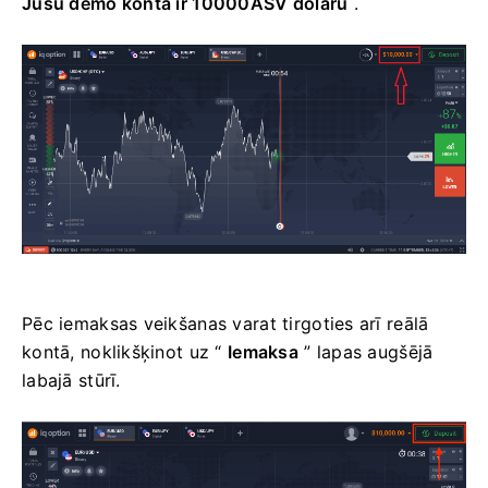
Jūsu demo kontā ir 10000ASV dolāru
.
Pēc iemaksas veikšanas varat tirgoties arī reālā
kontā, noklikšķinot uz “
Iemaksa
” lapas augšējā
labajā stūrī.