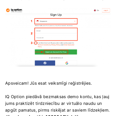
Apsveicam! Jūs esat veiksmīgi reģistrējies.
IQ Option piedāvā bezmaksas demo kontu, kas ļauj
jums praktizēt tirdzniecību ar virtuālo naudu un
apgūt pamatus, pirms riskējat ar saviem līdzekļiem.