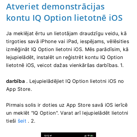
Atveriet demonstrācijas
kontu IQ Option lietotnē iOS
Ja meklējat ērtu un lietotājam draudzīgu veidu, kā
tirgoties savā iPhone vai iPad, iespējams, vēlēsities
izmēģināt IQ Option lietotni iOS. Mēs parādīsim, kā
lejupielādēt, instalēt un reģistrēt kontu IQ Option
lietotnē iOS, veicot dažas vienkāršas darbības. 1.
darbība
. Lejupielādējiet IQ Option lietotni iOS no
App Store.
Pirmais solis ir doties uz App Store savā iOS ierīcē
un meklēt "IQ Option". Varat arī lejupielādēt lietotni
tieši
šeit
. 2.