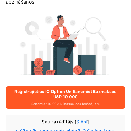
apzināšanos.
Reģistrējieties IQ Option Un Saņemiet Bezmaksas
USD 10 000
Saņemiet 10 000 $ Bezmaksas Iesācējiem
Satura rādītājs
Slēpt
[
]
Kā atvērt demo kontu vietnē IQ Option, izma