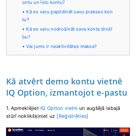
ontu un īsto kontu?
Kā es varu papildināt savu prakses kon
tu?
Kā es varu nodrošināt sava konta drošī
bu?
Vai jums ir neaktivitātes maksa?
Kā atvērt demo kontu vietnē
IQ Option, izmantojot e-pastu
1. Apmeklējiet
IQ Option vietni
un augšējā labajā
stūrī
noklikšķiniet uz
[Reģistrēties]