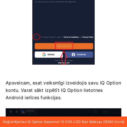
Apsveicam, esat veiksmīgi izveidojis savu IQ Option
kontu. Varat sākt izpētīt IQ Option lietotnes
Android ierīces funkcijas.
Reģistrējieties IQ Option Saņemiet 10 000 USD Bez Maksas DEMO Kontā