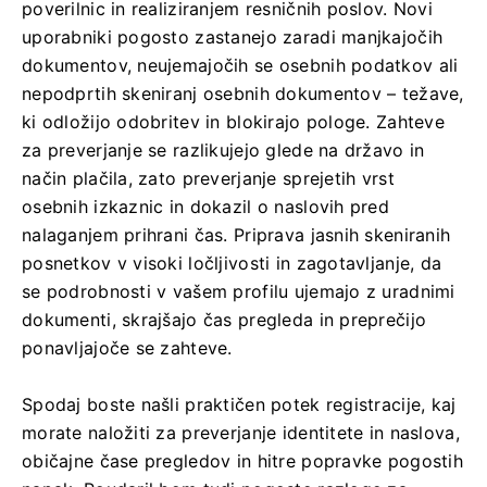
poverilnic in realiziranjem resničnih poslov. Novi
uporabniki pogosto zastanejo zaradi manjkajočih
dokumentov, neujemajočih se osebnih podatkov ali
nepodprtih skeniranj osebnih dokumentov – težave,
ki odložijo odobritev in blokirajo pologe. Zahteve
za preverjanje se razlikujejo glede na državo in
način plačila, zato preverjanje sprejetih vrst
osebnih izkaznic in dokazil o naslovih pred
nalaganjem prihrani čas. Priprava jasnih skeniranih
posnetkov v visoki ločljivosti in zagotavljanje, da
se podrobnosti v vašem profilu ujemajo z uradnimi
dokumenti, skrajšajo čas pregleda in preprečijo
ponavljajoče se zahteve.
Spodaj boste našli praktičen potek registracije, kaj
morate naložiti za preverjanje identitete in naslova,
običajne čase pregledov in hitre popravke pogostih