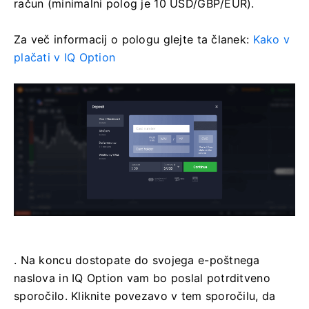
račun (minimalni polog je 10 USD/GBP/EUR).
Za več informacij o pologu glejte ta članek:
Kako v
plačati v IQ Option
. Na koncu dostopate do svojega e-poštnega
naslova in IQ Option vam bo poslal potrditveno
sporočilo. Kliknite povezavo v tem sporočilu, da