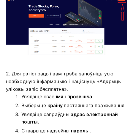
2. Для рэгістрацыі вам трэба запоўніць усю
неабходную інфармацыю і націснуць «Адкрыць
уліковы запіс бясплатна».
Увядзіце сваё
імя
і
прозвішча
Выберыце
краіну
пастаяннага пражывання
Увядзіце сапраўдны
адрас электроннай
пошты.
Стварыце надзейны
пароль
.