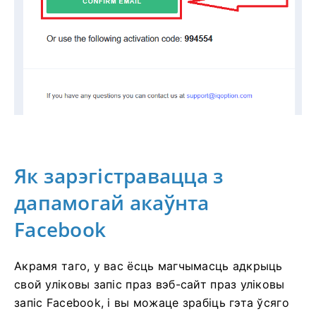
Як зарэгістравацца з
дапамогай акаўнта
Facebook
Акрамя таго, у вас ёсць магчымасць адкрыць
свой уліковы запіс праз вэб-сайт праз уліковы
запіс Facebook, і вы можаце зрабіць гэта ўсяго