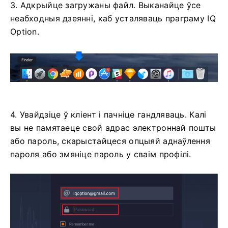
3. Адкрыйце загружаны файл. Выканайце ўсе
неабходныя дзеянні, каб усталяваць праграму IQ
Option.
4. Увайдзіце ў кліент і пачніце гандляваць. Калі
вы не памятаеце свой адрас электроннай пошты
або пароль, скарыстайцеся опцыяй аднаўлення
пароля або змяніце пароль у сваім профілі.