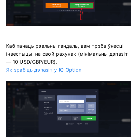
Каб пачаць рэальны гандаль, вам трэба ўнесці
інвестыцыі на свой рахунак (мінімальны дэпазіт
— 10 USD/GBP/EUR).
Як зрабіць дэпазіт у IQ Option