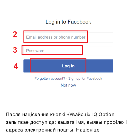
Пасля націскання кнопкі «Увайсці» IQ Option
запытвае доступ да: вашага імя, выявы профілю і
адраса электроннай пошты. Націсніце