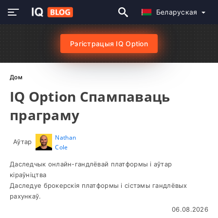
Беларуская
Рэгістрацыя IQ Option
Дом
IQ Option Спампаваць
праграму
Nathan
Аўтар
Cole
Даследчык онлайн-гандлёвай платформы і аўтар
кіраўніцтва
Даследуе брокерскія платформы і сістэмы гандлёвых
рахункаў.
06.08.2026