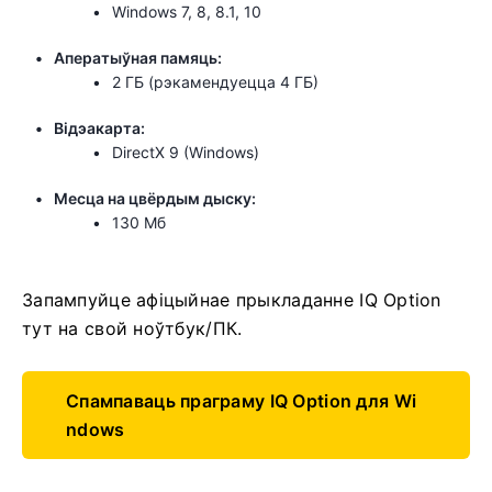
Windows 7, 8, 8.1, 10
Аператыўная памяць:
2 ГБ (рэкамендуецца 4 ГБ)
Відэакарта:
DirectX 9 (Windows)
Месца на цвёрдым дыску:
130 Мб
Запампуйце афіцыйнае прыкладанне IQ Option
тут на свой ноўтбук/ПК.
Спампаваць праграму IQ Option для Wi
ndows