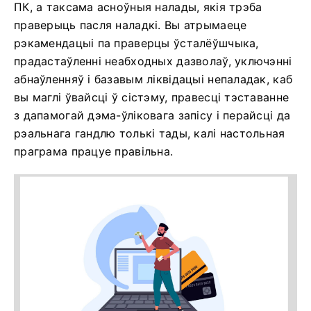
ПК, а таксама асноўныя налады, якія трэба
праверыць пасля наладкі. Вы атрымаеце
рэкамендацыі па праверцы ўсталёўшчыка,
прадастаўленні неабходных дазволаў, уключэнні
абнаўленняў і базавым ліквідацыі непаладак, каб
вы маглі ўвайсці ў сістэму, правесці тэставанне
з дапамогай дэма-ўліковага запісу і перайсці да
рэальнага гандлю толькі тады, калі настольная
праграма працуе правільна.