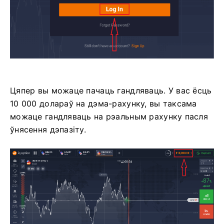
Цяпер вы можаце пачаць гандляваць. У вас ёсць
10 000 долараў на дэма-рахунку, вы таксама
можаце гандляваць на рэальным рахунку пасля
ўнясення дэпазіту.