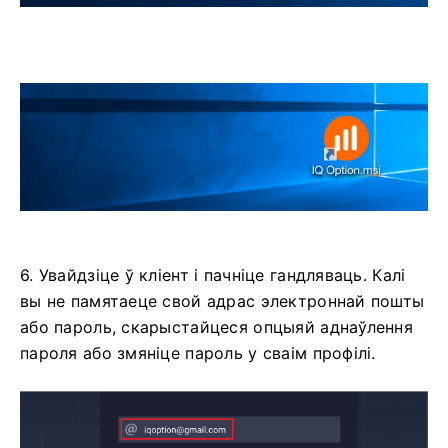
6. Увайдзіце ў кліент і пачніце гандляваць. Калі
вы не памятаеце свой адрас электроннай пошты
або пароль, скарыстайцеся опцыяй аднаўлення
пароля або змяніце пароль у сваім профілі.