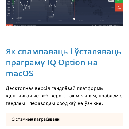
Як спампаваць і ўсталяваць
праграму IQ Option на
macOS
Дэсктопная версія гандлёвай платформы
ідэнтычная яе вэб-версіі. Такім чынам, праблем з
гандлем і пераводам сродкаў не ўзнікне.
Сістэмныя патрабаванні