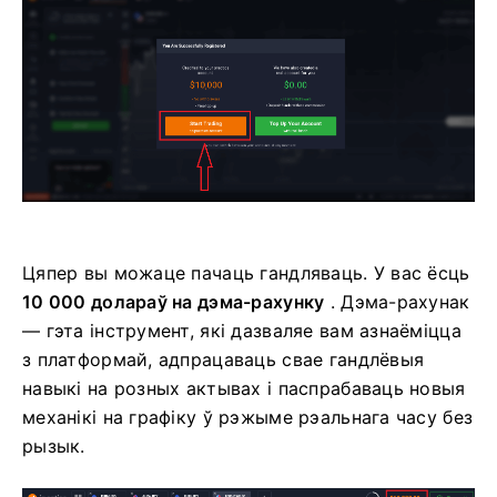
Цяпер вы можаце пачаць гандляваць. У вас ёсць
10 000 долараў на дэма-рахунку
. Дэма-рахунак
— гэта інструмент, які дазваляе вам азнаёміцца ​​
з платформай, адпрацаваць свае гандлёвыя
навыкі на розных актывах і паспрабаваць новыя
механікі на графіку ў рэжыме рэальнага часу без
рызык.