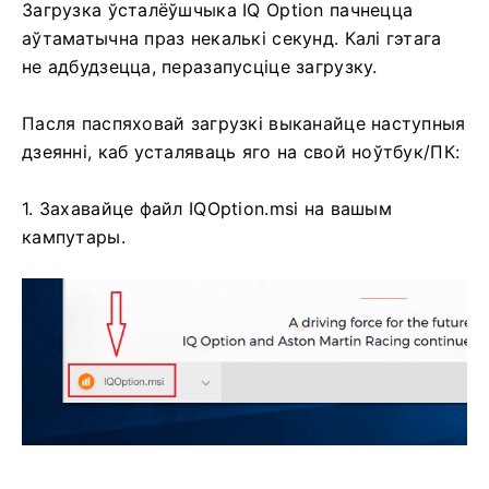
Загрузка ўсталёўшчыка IQ Option пачнецца
аўтаматычна праз некалькі секунд. Калі гэтага
не адбудзецца, перазапусціце загрузку.
Пасля паспяховай загрузкі выканайце наступныя
дзеянні, каб усталяваць яго на свой ноўтбук/ПК:
1. Захавайце файл IQOption.msi на вашым
кампутары.