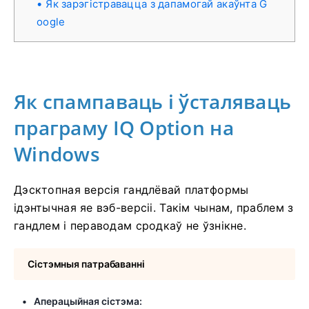
Як зарэгістравацца з дапамогай акаўнта G
oogle
Як спампаваць і ўсталяваць
праграму IQ Option на
Windows
Дэсктопная версія гандлёвай платформы
ідэнтычная яе вэб-версіі. Такім чынам, праблем з
гандлем і пераводам сродкаў не ўзнікне.
Сістэмныя патрабаванні
Аперацыйная сістэма: