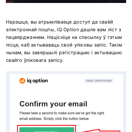
Нарэшце, вы атрымліваеце доступ да сваёй
электроннай пошты, IQ Option дашле вам ліст з
пацвярджэннем. Націсніце на спасылку ў гэтым
лісце, каб актываваць свой уліковы запіс. Такім
чынам, вы завяршылі рэгістрацыю і актывацыю
свайго ўліковага запісу.