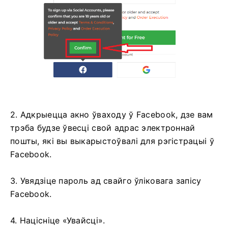
2. Адкрыецца акно ўваходу ў Facebook, дзе вам
трэба будзе ўвесці свой адрас электроннай
пошты, які вы выкарыстоўвалі для рэгістрацыі ў
Facebook.
3. Увядзіце пароль ад свайго ўліковага запісу
Facebook.
4. Націсніце «Увайсці».