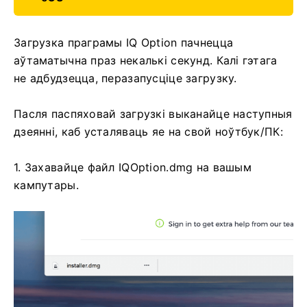
Загрузка праграмы IQ Option пачнецца
аўтаматычна праз некалькі секунд. Калі гэтага
не адбудзецца, перазапусціце загрузку.
Пасля паспяховай загрузкі выканайце наступныя
дзеянні, каб усталяваць яе на свой ноўтбук/ПК:
1. Захавайце файл IQOption.dmg на вашым
кампутары.