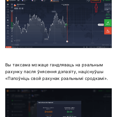
Вы таксама можаце гандляваць на рэальным
рахунку пасля ўнясення дэпазіту, націснуўшы
«Папоўніць свой рахунак рэальнымі сродкамі».