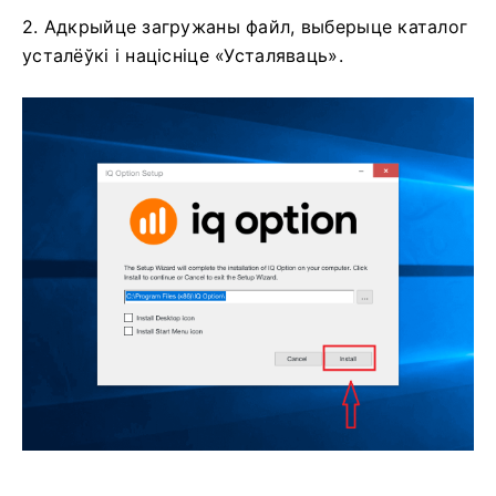
2. Адкрыйце загружаны файл, выберыце каталог
усталёўкі і націсніце «Усталяваць».