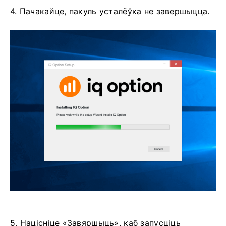
4. Пачакайце, пакуль усталёўка не завершыцца.
5. Націсніце «Завяршыць», каб запусціць