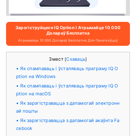
Зарэгіструйцеся IQ Option І Атрымайце 10 000
Долараў Бясплатна
Атрымайце 10 000 Долараў Бясплатна Для Пачаткоўцаў
Змест
Схаваць
[
]
Як спампаваць і ўсталяваць праграму IQ O
ption на Windows
Як спампаваць і ўсталяваць праграму IQ O
ption на macOS
Як зарэгістравацца з дапамогай электронн
ай пошты
Як зарэгістравацца з дапамогай акаўнта Fa
cebook