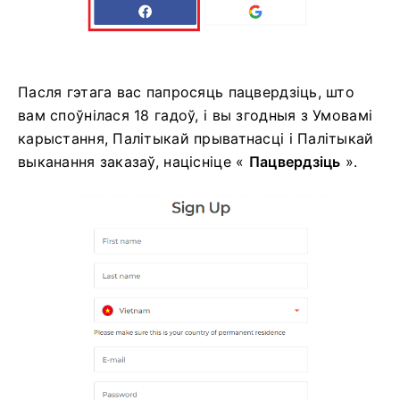
Пасля гэтага вас папросяць пацвердзіць, што
вам споўнілася 18 гадоў, і вы згодныя з Умовамі
карыстання, Палітыкай прыватнасці і Палітыкай
выканання заказаў, націсніце «
Пацвердзіць
».