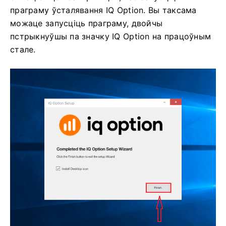
праграму ўсталявання IQ Option. Вы таксама
можаце запусціць праграму, двойчы
пстрыкнуўшы па значку IQ Option на працоўным
стале.