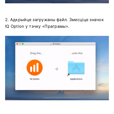
2. Адкрыйце загружаны файл. Змесціце значок
IQ Option у тэчку «Праграмы».