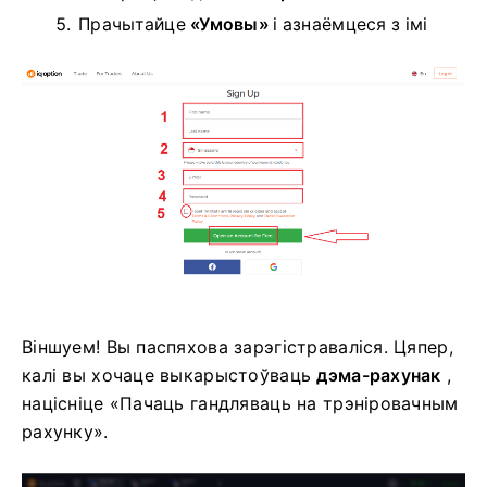
Прачытайце
«Умовы»
і азнаёмцеся з імі
Віншуем! Вы паспяхова зарэгістраваліся. Цяпер,
калі вы хочаце выкарыстоўваць
дэма-рахунак
,
націсніце «Пачаць гандляваць на трэніровачным
рахунку».