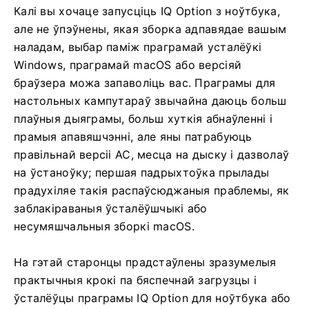
Калі вы хочаце запусціць IQ Option з ноўтбука,
але не ўпэўнены, якая зборка адпавядае вашым
наладам, выбар паміж праграмай усталёўкі
Windows, праграмай macOS або версіяй
браўзера можа запаволіць вас. Праграмы для
настольных кампутараў звычайна даюць больш
плаўныя дыяграмы, больш хуткія абнаўленні і
прамыя апавяшчэнні, але яны патрабуюць
правільнай версіі АС, месца на дыску і дазволаў
на ўстаноўку; першая падрыхтоўка прылады
прадухіляе такія распаўсюджаныя праблемы, як
заблакіраваныя ўсталёўшчыкі або
несумяшчальныя зборкі macOS.
На гэтай старонцы прадстаўлены зразумелыя
практычныя крокі па бяспечнай загрузцы і
ўсталёўцы праграмы IQ Option для ноўтбука або