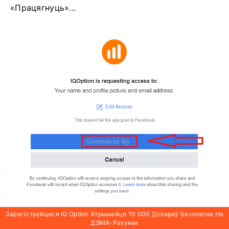
«Працягнуць»...
Зарэгіструйцеся IQ Option Атрымайце 10 000 Долараў Бясплатна На
ДЭМА-Рахунак