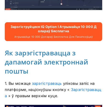
Зарэгіструйцеся IQ Option І Атрымайце 10 000 Д
Олараў Бясплатна
Атрымайце 10 000 Долараў Бясплатна Для Пачаткоўцаў
Як зарэгістравацца з
дапамогай электроннай
пошты
1. Вы можаце
зарэгістраваць
уліковы запіс на
платформе, націснуўшы кнопку «
Зарэгістравацц
а
» ў правым верхнім куце.