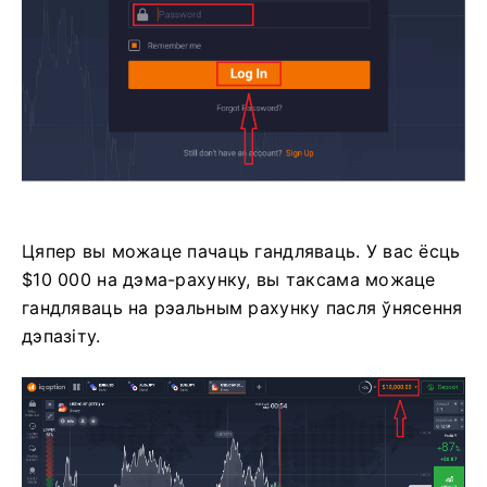
Цяпер вы можаце пачаць гандляваць. У вас ёсць
$10 000 на дэма-рахунку, вы таксама можаце
гандляваць на рэальным рахунку пасля ўнясення
дэпазіту.