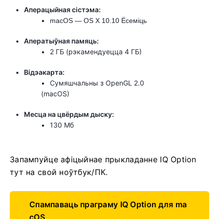
Аперацыйная сістэма:
macOS — OS X 10.10 Ёсеміць
Аператыўная памяць:
2 ГБ (рэкамендуецца 4 ГБ)
Відэакарта:
Сумяшчальны з OpenGL 2.0
(macOS)
Месца на цвёрдым дыску:
130 Мб
Запампуйце афіцыйнае прыкладанне IQ Option
тут на свой ноўтбук/ПК.
Спампаваць праграму IQ Option для ma
cOS