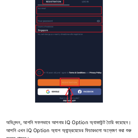
অভিনন্দন, আপনি সফলভাবে আপনার IQ Option অ্যাকাউন্ট তৈরি করেছেন।
আপনি এখন IQ Option অ্যাপ অ্যান্ড্রয়েডের ফিচারগুলো অন্বেষণ করা শুরু