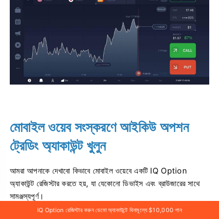
মোবাইল ওয়েব সংস্করণে আইকিউ অপশন
ট্রেডিং অ্যাকাউন্ট খুলুন
আমরা আপনাকে দেখাবো কিভাবে মোবাইল ওয়েবে একটি IQ Option
অ্যাকাউন্ট রেজিস্টার করতে হয়, যা যেকোনো ডিভাইস এবং ব্রাউজারের সাথে
সামঞ্জস্যপূর্ণ।
IQ Option রেজিস্টার করুন ডেমো অ্যাকাউন্টে বিনামূল্যে $10,000 পান