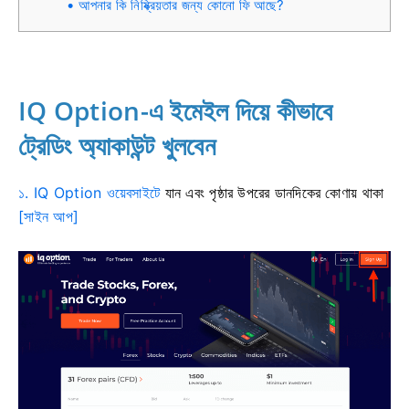
আপনার কি নিষ্ক্রিয়তার জন্য কোনো ফি আছে?
IQ Option-এ ইমেইল দিয়ে কীভাবে
ট্রেডিং অ্যাকাউন্ট খুলবেন
১. IQ Option ওয়েবসাইটে
যান
এবং
পৃষ্ঠার উপরের ডানদিকের কোণায় থাকা
[সাইন আপ]