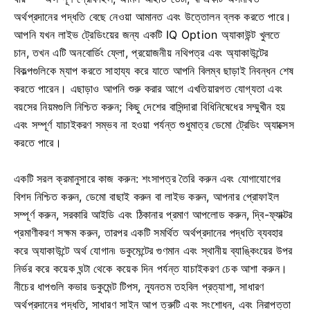
অর্থপ্রদানের পদ্ধতি বেছে নেওয়া আমানত এবং উত্তোলন ব্লক করতে পারে।
আপনি যখন লাইভ ট্রেডিংয়ের জন্য একটি IQ Option অ্যাকাউন্ট খুলতে
চান, তখন এটি অনবোর্ডিং ফ্লো, প্রয়োজনীয় নথিপত্র এবং অ্যাকাউন্টের
বিকল্পগুলিকে ম্যাপ করতে সাহায্য করে যাতে আপনি বিলম্ব ছাড়াই নিবন্ধন শেষ
করতে পারেন। এছাড়াও আপনি শুরু করার আগে এখতিয়ারগত যোগ্যতা এবং
বয়সের নিয়মগুলি নিশ্চিত করুন; কিছু দেশের বাসিন্দারা বিধিনিষেধের সম্মুখীন হয়
এবং সম্পূর্ণ যাচাইকরণ সম্ভব না হওয়া পর্যন্ত শুধুমাত্র ডেমো ট্রেডিং অ্যাক্সেস
করতে পারে।
একটি সরল ক্রমানুসারে কাজ করুন: শংসাপত্র তৈরি করুন এবং যোগাযোগের
বিশদ নিশ্চিত করুন, ডেমো বাছাই করুন বা লাইভ করুন, আপনার প্রোফাইল
সম্পূর্ণ করুন, সরকারি আইডি এবং ঠিকানার প্রমাণ আপলোড করুন, দ্বি-ফ্যাক্টর
প্রমাণীকরণ সক্ষম করুন, তারপর একটি সমর্থিত অর্থপ্রদানের পদ্ধতি ব্যবহার
করে অ্যাকাউন্টে অর্থ যোগান৷ ডকুমেন্টের গুণমান এবং স্থানীয় ব্যাঙ্কিংয়ের উপর
নির্ভর করে কয়েক ঘন্টা থেকে কয়েক দিন পর্যন্ত যাচাইকরণ চেক আশা করুন।
নীচের ধাপগুলি কভার ডকুমেন্ট টিপস, ন্যূনতম তহবিল প্রত্যাশা, সাধারণ
অর্থপ্রদানের পদ্ধতি, সাধারণ সাইন আপ ত্রুটি এবং সংশোধন, এবং নিরাপত্তা