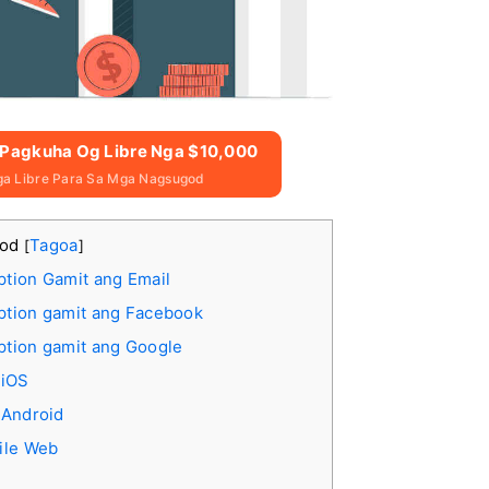
g Pagkuha Og Libre Nga $10,000
a Libre Para Sa Mga Nagsugod
lod
Tagoa
[
]
tion Gamit ang Email
ption gamit ang Facebook
ption gamit ang Google
 iOS
 Android
ile Web