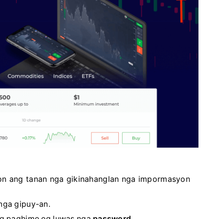
-on ang tanan nga gikinahanglan nga impormasyon
ga gipuy-an.
g paghimo og luwas nga
password.