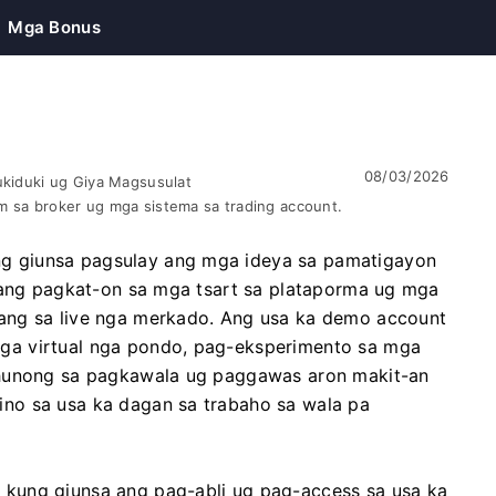
Mga Bonus
08/03/2026
ukiduki ug Giya Magsusulat
m sa broker ug mga sistema sa trading account.
 giunsa pagsulay ang mga ideya sa pamatigayon
a ang pagkat-on sa mga tsart sa plataporma ug mga
ang sa live nga merkado. Ang usa ka demo account
ga virtual nga pondo, pag-eksperimento sa mga
ghunong sa pagkawala ug paggawas aron makit-an
no sa usa ka dagan sa trabaho sa wala pa
kung giunsa ang pag-abli ug pag-access sa usa ka