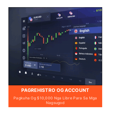
PAGREHISTRO OG ACCOUNT
Pagkuha Og $10,000 Nga Libre Para Sa Mga
Nagsugod