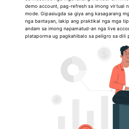
demo account, pag-refresh sa imong virtual n
mode. Gipasiugda sa giya ang kasagarang mg
nga bantayan, lakip ang praktikal nga mga ti
andam sa imong napamatud-an nga live accou
plataporma ug pagkahibalo sa peligro sa dili