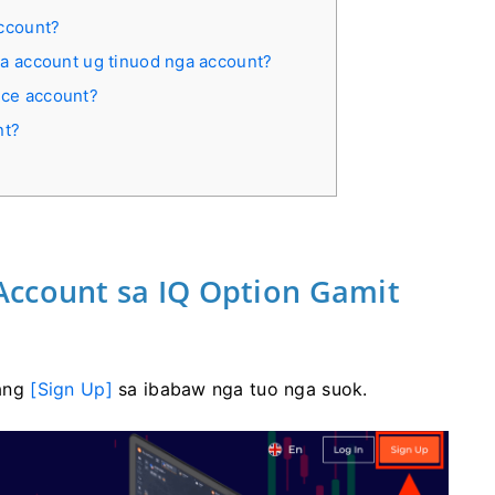
account?
ga account ug tinuod nga account?
ice account?
nt?
Account sa IQ Option Gamit
 ang
[Sign Up]
sa ibabaw nga tuo nga suok.