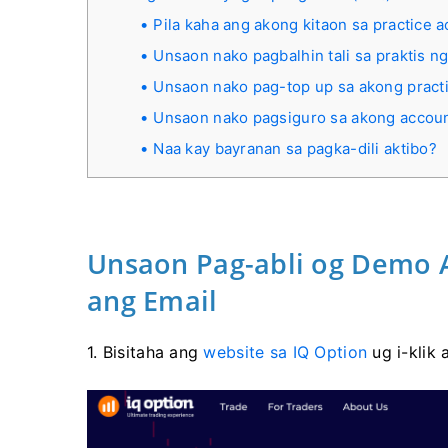
Pila kaha ang akong kitaon sa practice 
Unsaon nako pagbalhin tali sa praktis n
Unsaon nako pag-top up sa akong pract
Unsaon nako pagsiguro sa akong accou
Naa kay bayranan sa pagka-dili aktibo?
Unsaon Pag-abli og Demo 
ang Email
1. Bisitaha ang
website sa IQ Option
ug i-klik