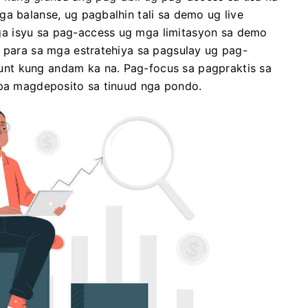
ga balanse, ug pagbalhin tali sa demo ug live
a isyu sa pag-access ug mga limitasyon sa demo
p para sa mga estratehiya sa pagsulay ug pag-
nt kung andam ka na. Pag-focus sa pagpraktis sa
 pa magdeposito sa tinuud nga pondo.