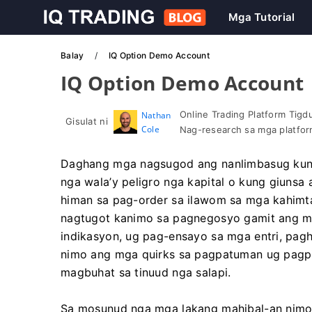
Mga Tutorial
Balay
IQ Option Demo Account
IQ Option Demo Account
Online Trading Platform Tigd
Nathan
Gisulat ni
Cole
Nag-research sa mga platfor
Daghang mga nagsugod ang nanlimbasug kung
nga wala’y peligro nga kapital o kung giuns
himan sa pag-order sa ilawom sa mga kahimt
nagtugot kanimo sa pagnegosyo gamit ang m
indikasyon, ug pag-ensayo sa mga entri, pa
nimo ang mga quirks sa pagpatuman ug pagpi
magbuhat sa tinuud nga salapi.
Sa mosunud nga mga lakang mahibal-an nimo 