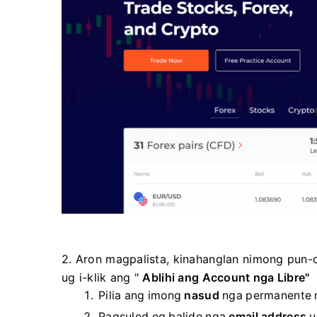
2. Aron magpalista, kinahanglan nimong pun
ug i-klik ang "
Ablihi ang Account nga Libre"
Pilia ang imong
nasud
nga permanente n
Pagsulod og balido nga
email address
u