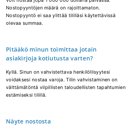
Voit nostaa jopa 1 000 000 dollaria päivässä.
Nostopyyntöjen määrä on rajoittamaton.
Nostopyyntö ei saa ylittää tililläsi käytettävissä
olevaa summaa.
Pitääkö minun toimittaa jotain
asiakirjoja kotiutusta varten?
Kyllä. Sinun on vahvistettava henkilöllisyytesi
voidaksesi nostaa varoja. Tilin vahvistaminen on
välttämätöntä vilpillisten taloudellisten tapahtumien
estämiseksi tilillä.
Näyte nostosta