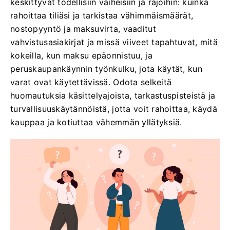
keskittyvät todellisiin vaiheisiin ja rajoihin: kuinka
rahoittaa tiliäsi ja tarkistaa vähimmäismäärät,
nostopyyntö ja maksuvirta, vaaditut
vahvistusasiakirjat ja missä viiveet tapahtuvat, mitä
kokeilla, kun maksu epäonnistuu, ja
peruskaupankäynnin työnkulku, jota käytät, kun
varat ovat käytettävissä. Odota selkeitä
huomautuksia käsittelyajoista, tarkastuspisteistä ja
turvallisuuskäytännöistä, jotta voit rahoittaa, käydä
kauppaa ja kotiuttaa vähemmän yllätyksiä.