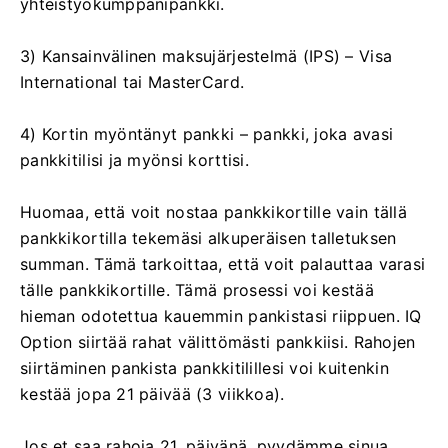
yhteistyökumppanipankki.
3) Kansainvälinen maksujärjestelmä (IPS) – Visa
International tai MasterCard.
4) Kortin myöntänyt pankki – pankki, joka avasi
pankkitilisi ja myönsi korttisi.
Huomaa, että voit nostaa pankkikortille vain tällä
pankkikortilla tekemäsi alkuperäisen talletuksen
summan. Tämä tarkoittaa, että voit palauttaa varasi
tälle pankkikortille. Tämä prosessi voi kestää
hieman odotettua kauemmin pankistasi riippuen. IQ
Option siirtää rahat välittömästi pankkiisi. Rahojen
siirtäminen pankista pankkitilillesi voi kuitenkin
kestää jopa 21 päivää (3 viikkoa).
Jos et saa rahoja 21. päivänä, pyydämme sinua