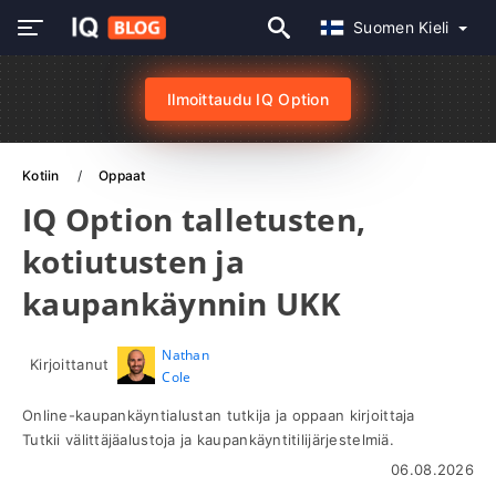
Suomen Kieli
Ilmoittaudu IQ Option
Kotiin
Oppaat
IQ Option talletusten,
kotiutusten ja
kaupankäynnin UKK
Nathan
Kirjoittanut
Cole
Online-kaupankäyntialustan tutkija ja oppaan kirjoittaja
Tutkii välittäjäalustoja ja kaupankäyntitilijärjestelmiä.
06.08.2026