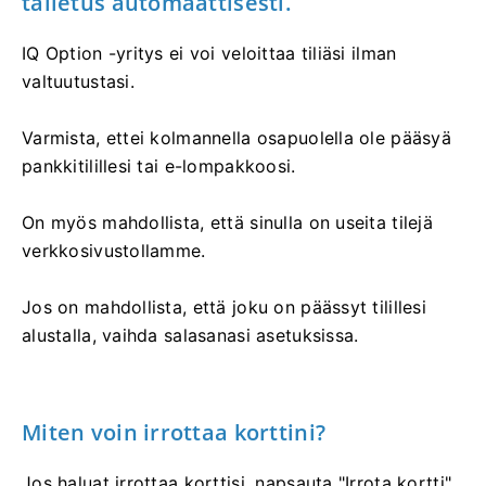
talletus automaattisesti.
IQ Option -yritys ei voi veloittaa tiliäsi ilman
valtuutustasi.
Varmista, ettei kolmannella osapuolella ole pääsyä
pankkitilillesi tai e-lompakkoosi.
On myös mahdollista, että sinulla on useita tilejä
verkkosivustollamme.
Jos on mahdollista, että joku on päässyt tilillesi
alustalla, vaihda salasanasi asetuksissa.
Miten voin irrottaa korttini?
Jos haluat irrottaa korttisi, napsauta "Irrota kortti"