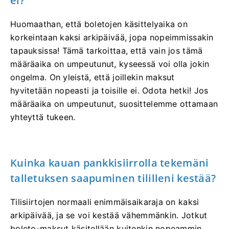
ei?
Huomaathan, että boletojen käsittelyaika on
korkeintaan kaksi arkipäivää, jopa nopeimmissakin
tapauksissa! Tämä tarkoittaa, että vain jos tämä
määräaika on umpeutunut, kyseessä voi olla jokin
ongelma. On yleistä, että joillekin maksut
hyvitetään nopeasti ja toisille ei. Odota hetki! Jos
määräaika on umpeutunut, suosittelemme ottamaan
yhteyttä tukeen.
Kuinka kauan pankkisiirrolla tekemäni
talletuksen saapuminen tililleni kestää?
Tilisiirtojen normaali enimmäisaikaraja on kaksi
arkipäivää, ja se voi kestää vähemmänkin. Jotkut
boleto-maksut käsitellään kuitenkin nopeammin,