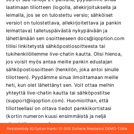
laatimaan tiliotteen (logolla, allekirjoituksella ja
leimalla, jos se on tulostettu versio; sähköiset
versiot on tulostettava, allekirjoitettava ja pankin
leimattava) talletuspäivästä nykypäivään ja
lähettämään sen osoitteeseen
docs@iqoption.com
tiliisi linkitetystä sähköpostiosoitteesta tai
tukihenkilöllemme live-chatin kautta. Olisi hienoa,
jos voisit myös antaa meille pankin edustajan
sähköpostiosoitteen (henkilön, joka antoi sinulle
tiliotteen). Pyydämme sinua ilmoittamaan meille
heti, kun olet lähettänyt sen. Voit ottaa meihin
yhteyttä live-chatin kautta tai sähköpostitse
(
support@iqoption.com
). Huomioithan, että
tiliotteellasi on oltava tiedot pankkikortistasi
(kortin numeron kuusi ensimmäistä ja neljä
viimeistä numeroa).
Rekisteröidy IQ Option Hanki 10 000 Dollaria Ilmaiseksi DEMO-Tilille