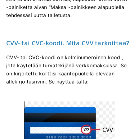
-painiketta aivan "Maksa"-painikkeen alapuolella
tehdessäsi uutta talletusta.
CVV- tai CVC-koodi. Mitä CVV tarkoittaa?
CVV- tai СVС-koodi on kolminumeroinen koodi,
jota käytetään turvatekijänä verkkomaksuissa. Se
on kirjoitettu korttisi kääntöpuolella olevaan
allekirjoitusriviin. Se näyttää tältä: