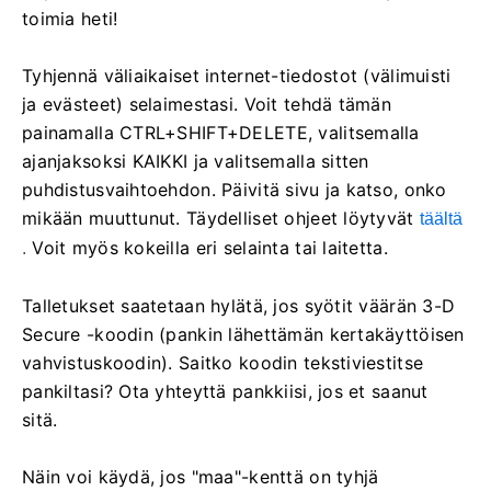
toimia heti!
Tyhjennä väliaikaiset internet-tiedostot (välimuisti
ja evästeet) selaimestasi. Voit tehdä tämän
painamalla CTRL+SHIFT+DELETE, valitsemalla
ajanjaksoksi KAIKKI ja valitsemalla sitten
puhdistusvaihtoehdon. Päivitä sivu ja katso, onko
mikään muuttunut. Täydelliset ohjeet löytyvät
täältä
Voit myös kokeilla eri selainta tai laitetta.
.
Talletukset saatetaan hylätä, jos syötit väärän 3-D
Secure -koodin (pankin lähettämän kertakäyttöisen
vahvistuskoodin). Saitko koodin tekstiviestitse
pankiltasi? Ota yhteyttä pankkiisi, jos et saanut
sitä.
Näin voi käydä, jos "maa"-kenttä on tyhjä