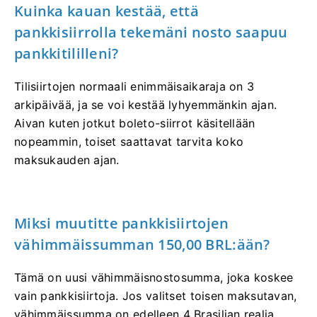
Kuinka kauan kestää, että
pankkisiirrolla tekemäni nosto saapuu
pankkitililleni?
Tilisiirtojen normaali enimmäisaikaraja on 3
arkipäivää, ja se voi kestää lyhyemmänkin ajan.
Aivan kuten jotkut boleto-siirrot käsitellään
nopeammin, toiset saattavat tarvita koko
maksukauden ajan.
Miksi muutitte pankkisiirtojen
vähimmäissumman 150,00 BRL:ään?
Tämä on uusi vähimmäisnostosumma, joka koskee
vain pankkisiirtoja. Jos valitset toisen maksutavan,
vähimmäissumma on edelleen 4 Brasilian realia.