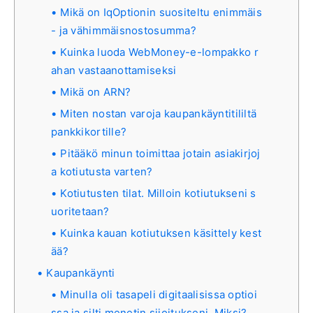
Mikä on IqOptionin suositeltu enimmäis
- ja vähimmäisnostosumma?
Kuinka luoda WebMoney-e-lompakko r
ahan vastaanottamiseksi
Mikä on ARN?
Miten nostan varoja kaupankäyntitililtä
pankkikortille?
Pitääkö minun toimittaa jotain asiakirjoj
a kotiutusta varten?
Kotiutusten tilat. Milloin kotiutukseni s
uoritetaan?
Kuinka kauan kotiutuksen käsittely kest
ää?
Kaupankäynti
Minulla oli tasapeli digitaalisissa optioi
ssa ja silti menetin sijoitukseni. Miksi?