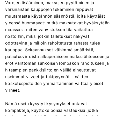
Varojen lisääminen, maksujen pyytäminen ja
varsinaisten kauppojen tekeminen riippuvat
muutamasta käytännön säännöstä, joita käyttäjät
yleensä huomaavat: mitkä maksutavat hyväksytään
maassasi, miten vahvistuksen tila vaikuttaa
nostoihin, miksi jotkin talletukset näkyvät
odottavina ja milloin rahoitetusta rahasta tulee
kauppaa. Sekaannukset vähimmäismääristä,
palautusvirroista alkuperäiseen maksulähteeseen ja
erot välittömän sähköisen lompakon rahoituksen ja
hitaampien pankkisiirtojen välillä aiheuttavat
useimmat viiveet ja tukipyynnöt – näiden
kosketuspisteiden ymmärtäminen välttää yleiset
virheet.
Nämä usein kysytyt kysymykset antavat
kompakteja, käyttökelpoisia vastauksia, jotka