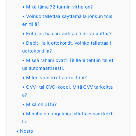
Mikä tämä 72 tunnin virhe on?
Voinko tallettaa käyttämällä jonkun tois
en tiliä?
Entä jos haluan vaihtaa tilini valuuttaa?
Debit- ja luottokortit. Voinko tallettaa l
uottokortilla?
Missä rahani ovat? Tililleni tehtiin tallet
us automaattisesti.
Miten voin irrottaa korttini?
CVV- tai CVC-koodi. Mitä CVV tarkoitta
a?
Mikä on 3DS?
Minulla on ongelmia tallettaessani korti
lla
Nosto