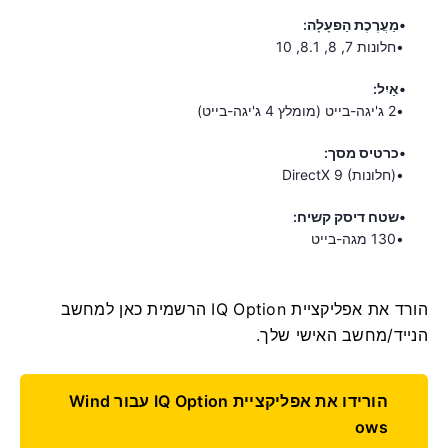
מַעֲרֶכֶת הַפעָלָה:
חלונות 7, 8, 8.1, 10
אַיִל:
2 ג'יגה-בייט (מומלץ 4 ג'יגה-בייט)
כרטיס מסך:
DirectX 9 (חלונות)
שטח דיסק קשיח:
130 מגה-בייט
הורד את אפליקציית IQ Option הרשמית כאן למחשב
הנייד/מחשב האישי שלך.
הורידו את אפליקציית IQ Option עבור Wind
ows