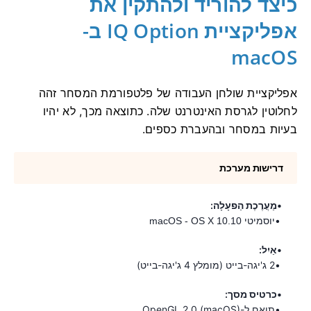
כיצד להוריד ולהתקין את
אפליקציית IQ Option ב-
macOS
אפליקציית שולחן העבודה של פלטפורמת המסחר זהה
לחלוטין לגרסת האינטרנט שלה. כתוצאה מכך, לא יהיו
בעיות במסחר ובהעברת כספים.
דרישות מערכת
מַעֲרֶכֶת הַפעָלָה:
macOS - OS X 10.10 יוסמיטי
אַיִל:
2 ג'יגה-בייט (מומלץ 4 ג'יגה-בייט)
כרטיס מסך:
תואם ל-OpenGL 2.0 (macOS)