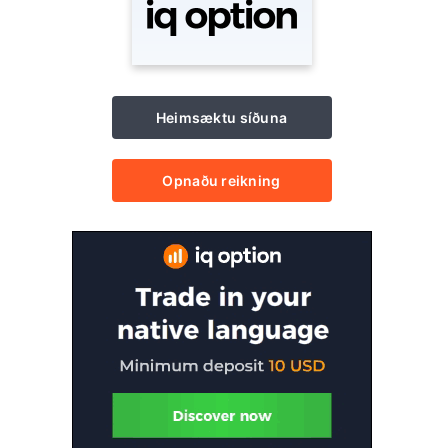
Heimsæktu síðuna
Opnaðu reikning