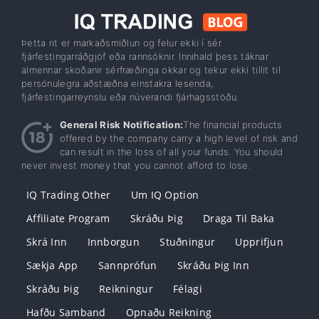
Þetta rit er markaðsmiðlun og felur ekki í sér
fjárfestingarráðgjöf eða rannsóknir. Innihald þess táknar
almennar skoðanir sérfræðinga okkar og tekur ekki tillit til
persónulegra aðstæðna einstakra lesenda,
fjárfestingarreynslu eða núverandi fjárhagsstöðu.
General Risk Notification:
The financial products
offered by the company carry a high level of risk and
can result in the loss of all your funds. You should
never invest money that you cannot afford to lose.
IQ Trading Other
Um IQ Option
Affiliate Program
Skráðu Þig
Draga Til Baka
Skrá Inn
Innborgun
Stuðningur
Upprifjun
Sækja App
Sannprófun
Skráðu Þig Inn
Skráðu Þig
Reikningur
Félagi
Hafðu Samband
Opnaðu Reikning