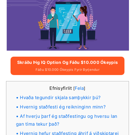
Skráðu Þig IQ Option Og Fáðu $10.000 Ókeypis
Fáðu $10.000 Ókeypis Fyrir Byrjendur
Efnisyfirlit
Fela
[
]
Hvaða tegundir skjala samþykkir þú?
Hvernig staðfesti ég reikninginn minn?
Af hverju þarf ég staðfestingu og hversu lan
gan tíma tekur það?
Hvernig hefur staðfesting áhrif á viðskiptarei