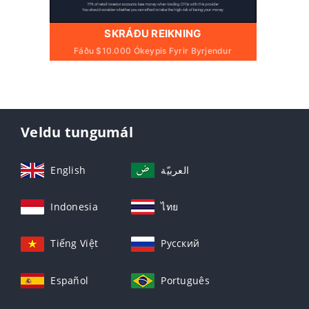
SKRÁÐU REIKNING
Fáðu $10.000 Ókeypis Fyrir Byrjendur
Veldu tungumál
English
العربيّة
Indonesia
ไทย
Tiếng Việt
Русский
Español
Português