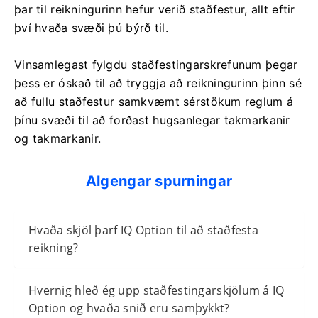
þar til reikningurinn hefur verið staðfestur, allt eftir
því hvaða svæði þú býrð til.
Vinsamlegast fylgdu staðfestingarskrefunum þegar
þess er óskað til að tryggja að reikningurinn þinn sé
að fullu staðfestur samkvæmt sérstökum reglum á
þínu svæði til að forðast hugsanlegar takmarkanir
og takmarkanir.
Algengar spurningar
Hvaða skjöl þarf IQ Option til að staðfesta
reikning?
Hvernig hleð ég upp staðfestingarskjölum á IQ
Option og hvaða snið eru samþykkt?