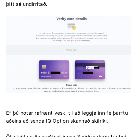
þitt sé undirritað.
Ef þú notar rafrænt veski til að leggja inn fé þarftu
aðeins að senda IQ Option skannað skilríki.
Öll skjöl verða staðfest innan 3 virkra daga frá því