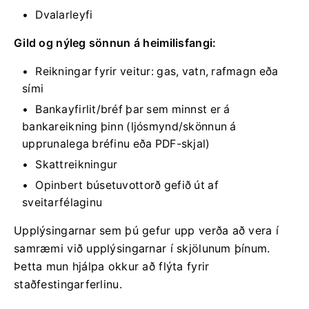
Dvalarleyfi
Gild og nýleg sönnun á heimilisfangi:
Reikningar fyrir veitur: gas, vatn, rafmagn eða
sími
Bankayfirlit/bréf þar sem minnst er á
bankareikning þinn (ljósmynd/skönnun á
upprunalega bréfinu eða PDF-skjal)
Skattreikningur
Opinbert búsetuvottorð gefið út af
sveitarfélaginu
Upplýsingarnar sem þú gefur upp verða að vera í
samræmi við upplýsingarnar í skjölunum þínum.
Þetta mun hjálpa okkur að flýta fyrir
staðfestingarferlinu.