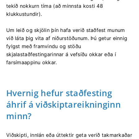
tekið nokkurn tíma (að minnsta kosti 48
klukkustundir).
Um leið og skjölin þín hafa verið staðfest munum
við láta þig vita af niðurstöðunum. Þú getur einnig
fylgst með framvindu og stöðu
skjalastaðfestingarinnar á vefsíðu okkar eða í
farsímaappinu okkar.
Hvernig hefur staðfesting
áhrif á viðskiptareikninginn
minn?
Viðskipti, innlán eða úttektir geta verið takmarkaðar