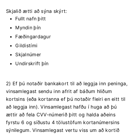
Skjalið ætti að sýna skýrt:
Fullt nafn þitt
Myndin þín
Fæðingardagur
Gildistími
Skjalnúmer
Undirskrift þín
2) Ef þú notaðir bankakort til að leggja inn peninga,
vinsamlegast sendu inn afrit af báðum hliðum
kortsins (eða kortanna ef þú notaðir fleiri en eitt til
að leggja inn). Vinsamlegast hafðu í huga að þú
ættir að fela CVV-númerið þitt og halda aðeins
fyrstu 6 og síðustu 4 tölustöfum kortanúmersins
sýnilegum. Vinsamlegast vertu viss um að kortið