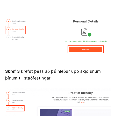
Skref 3
krefst þess að þú hleður upp skjölunum
þínum til staðfestingar: