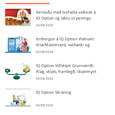
Verslaðu með tvöfalda valkosti á
IQ Option og taktu út peninga
04/08/2026
Innborgun á IQ Option Víetnam:
Visa/Mastercard, netbanki og
rafveski
03/08/2026
IQ Option Viðskipti Grunnatriði:
Álag, skipti, framlegð, skiptimynt
04/08/2026
IQ Option Skráning
03/08/2026