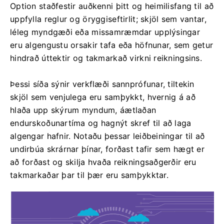
Option staðfestir auðkenni þitt og heimilisfang til að
uppfylla reglur og öryggiseftirlit; skjöl sem vantar,
léleg myndgæði eða missamræmdar upplýsingar
eru algengustu orsakir tafa eða höfnunar, sem getur
hindrað úttektir og takmarkað virkni reikningsins.
Þessi síða sýnir verkflæði sannprófunar, tiltekin
skjöl sem venjulega eru samþykkt, hvernig á að
hlaða upp skýrum myndum, áætlaðan
endurskoðunartíma og hagnýt skref til að laga
algengar hafnir. Notaðu þessar leiðbeiningar til að
undirbúa skrárnar þínar, forðast tafir sem hægt er
að forðast og skilja hvaða reikningsaðgerðir eru
takmarkaðar þar til þær eru samþykktar.