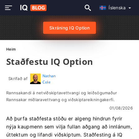
Íslenska
Skráning IQ Option
Heim
Staðfestu IQ Option
Nathan
Skrifað af
Cole
Rannsakandi á netviðskiptavettvangi og leiðsögumaður
Rannsakar miðlaravettvang og viðskiptareikningakerfi.
01/08/2026
Að þurfa staðfesta stöðu er algeng hindrun fyrir
nýja kaupmenn sem vilja fullan aðgang að innlánum,
úttektum og lifandi viðskiptum. Staðfesting á IQ