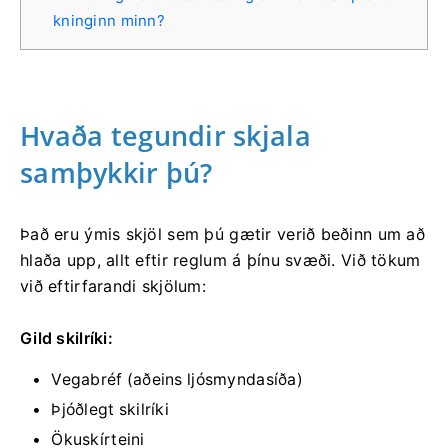
kninginn minn?
Hvaða tegundir skjala
samþykkir þú?
Það eru ýmis skjöl sem þú gætir verið beðinn um að
hlaða upp, allt eftir reglum á þínu svæði. Við tökum
við eftirfarandi skjölum:
Gild skilríki:
Vegabréf (aðeins ljósmyndasíða)
Þjóðlegt skilríki
Ökuskírteini