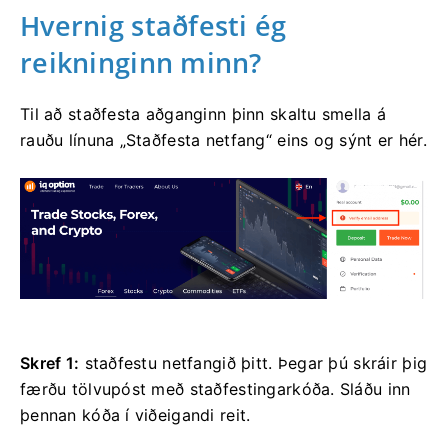
Hvernig staðfesti ég
reikninginn minn?
Til að staðfesta aðganginn þinn skaltu smella á
rauðu línuna „Staðfesta netfang“ eins og sýnt er hér.
Skref 1:
staðfestu netfangið þitt. Þegar þú skráir þig
færðu tölvupóst með staðfestingarkóða. Sláðu inn
þennan kóða í viðeigandi reit.