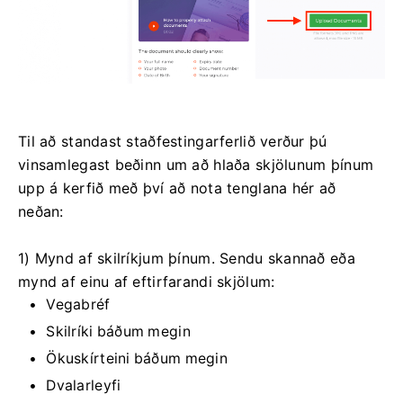
Til að standast staðfestingarferlið verður þú
vinsamlegast beðinn um að hlaða skjölunum þínum
upp á kerfið með því að nota tenglana hér að
neðan:
1) Mynd af skilríkjum þínum. Sendu skannað eða
mynd af einu af eftirfarandi skjölum:
Vegabréf
Skilríki báðum megin
Ökuskírteini báðum megin
Dvalarleyfi