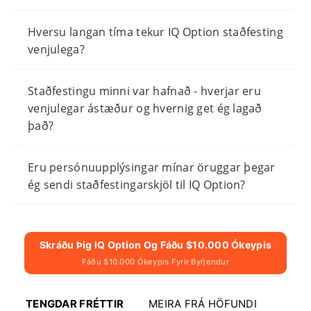
Hversu langan tíma tekur IQ Option staðfesting
venjulega?
Staðfestingu minni var hafnað - hverjar eru
venjulegar ástæður og hvernig get ég lagað
það?
Eru persónuupplýsingar mínar öruggar þegar
ég sendi staðfestingarskjöl til IQ Option?
Skráðu Þig IQ Option Og Fáðu $10.000 Ókeypis
Fáðu $10.000 Ókeypis Fyrir Byrjendur
TENGDAR FRÉTTIR
MEIRA FRÁ HÖFUNDI