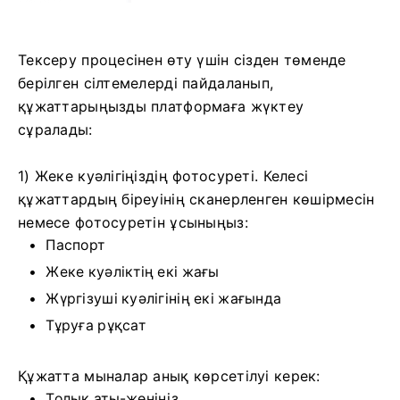
Тексеру процесінен өту үшін сізден төменде
берілген сілтемелерді пайдаланып,
құжаттарыңызды платформаға жүктеу
сұралады:
1) Жеке куәлігіңіздің фотосуреті. Келесі
құжаттардың біреуінің сканерленген көшірмесін
немесе фотосуретін ұсыныңыз:
Паспорт
Жеке куәліктің екі жағы
Жүргізуші куәлігінің екі жағында
Тұруға рұқсат
Құжатта мыналар анық көрсетілуі керек:
Толық аты-жөніңіз