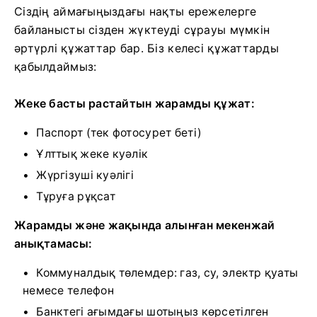
Сіздің аймағыңыздағы нақты ережелерге
байланысты сізден жүктеуді сұрауы мүмкін
әртүрлі құжаттар бар. Біз келесі құжаттарды
қабылдаймыз:
Жеке басты растайтын жарамды құжат:
Паспорт (тек фотосурет беті)
Ұлттық жеке куәлік
Жүргізуші куәлігі
Тұруға рұқсат
Жарамды және жақында алынған мекенжай
анықтамасы:
Коммуналдық төлемдер: газ, су, электр қуаты
немесе телефон
Банктегі ағымдағы шотыңыз көрсетілген