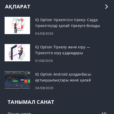
АҚПАРАТ
IQ Option тіркелгісін тіркеу: Сауда
тіркелгіңізді қалай тіркеуге болады
04/08/2026
IQ Option Тіркелу және кіру —
Тіркелгіге кіру қадамдары
01/08/2026
IQ Option Android қолданбасы:
артықшылықтары және қалай
жүктеуге болады
04/08/2026
ТАНЫМАЛ САНАТ
Оқулықтар
49