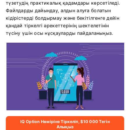
түзетудің практикалық қадамдары көрсетіледі.
Файлдарды дайындау, алдын алуға болатын
кідірістерді болдырмау және бекітілгенге дейін
қандай тіркелгі әрекеттерінің шектелетінін
түсіну үшін осы нұсқауларды пайдаланыңыз.
IQ Option Нөміріне Тіркеліп, $10 000 Тегін
Алыңыз