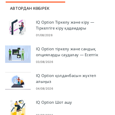
АВТОРДАН КӨБІРЕК
IQ Option Тіркелу және кіру —
Тіркелгіге кіру қадамдары
01/08/2026
IQ Option тіркелу және сандық
опцияларды саудалау — Есептік
жазба қадамдары
03/08/2026
IQ Option қолданбасын жүктеп
алыңыз
04/08/2026
IQ Option Шот ашу