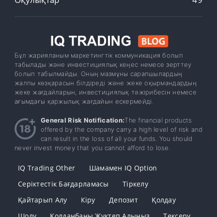
Бұл жарияланым маркетингтік коммуникация болып
табылады және инвестициялық кеңес немесе зерттеу
болып табылмайды. Оның мазмұны сарапшылардың
жалпы көзқарасын білдіреді және жеке оқырмандардың
жеке жағдайларын, инвестициялық тәжірибесін немесе
ағымдағы қаржылық жағдайын ескермейді.
General Risk Notification:
The financial products
offered by the company carry a high level of risk and
can result in the loss of all your funds. You should
never invest money that you cannot afford to lose.
IQ Trading Other
Шамамен IQ Option
Серіктестік Бағдарламасы
Тіркелу
Қайтарып Алу
Кіру
Депозит
Қолдау
Шолу
Қолданбаны Жүктеп Алыңыз
Тексеру