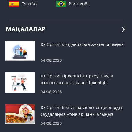
Español
Português
МАҚАЛАЛАР
IQ Option қолданбасын жүктеп алыңыз
04/08/2026
IQ Option тіркелгісін тіркеу: Сауда
шотын ашыңыз және тіркеліңіз
04/08/2026
IQ Option бойынша екілік опцияларды
саудалаңыз және ақшаны алыңыз
04/08/2026