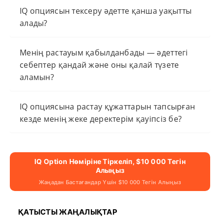
IQ опциясын тексеру әдетте қанша уақытты
алады?
Менің растауым қабылданбады — әдеттегі
себептер қандай және оны қалай түзете
аламын?
IQ опциясына растау құжаттарын тапсырған
кезде менің жеке деректерім қауіпсіз бе?
IQ Option Нөміріне Тіркеліп, $10 000 Тегін
Алыңыз
Жаңадан Бастағандар Үшін $10 000 Тегін Алыңыз
ҚАТЫСТЫ ЖАҢАЛЫҚТАР