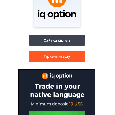
Сайтқа кіріңіз
Тіркелгіні ашу