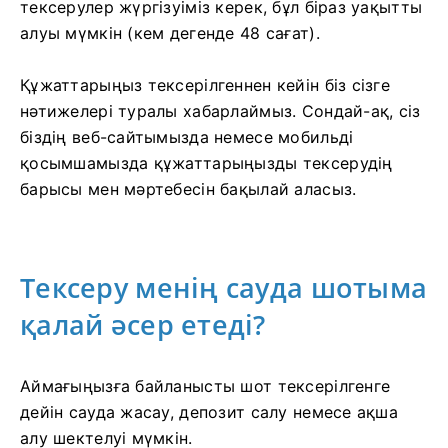
тексерулер жүргізуіміз керек, бұл біраз уақытты
алуы мүмкін (кем дегенде 48 сағат).
Құжаттарыңыз тексерілгеннен кейін біз сізге
нәтижелері туралы хабарлаймыз. Сондай-ақ, сіз
біздің веб-сайтымызда немесе мобильді
қосымшамызда құжаттарыңызды тексерудің
барысы мен мәртебесін бақылай аласыз.
Тексеру менің сауда шотыма
қалай әсер етеді?
Аймағыңызға байланысты шот тексерілгенге
дейін сауда жасау, депозит салу немесе ақша
алу шектелуі мүмкін.