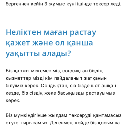
бергеннен кейін 3 жұмыс күні ішінде тексеріледі.
Неліктен маған растау
қажет және ол қанша
уақытты алады?
Біз қаржы мекемесіміз, сондықтан біздің
қызметтерімізді кім пайдаланып жатқанын
білуіміз керек. Сондықтан, сіз бізде шот ашқан
кезде, біз сіздің жеке басыңызды растауымыз
керек.
Біз мүмкіндігінше жылдам тексеруді қамтамасыз
етуге тырысамыз. Дегенмен, кейде біз қосымша