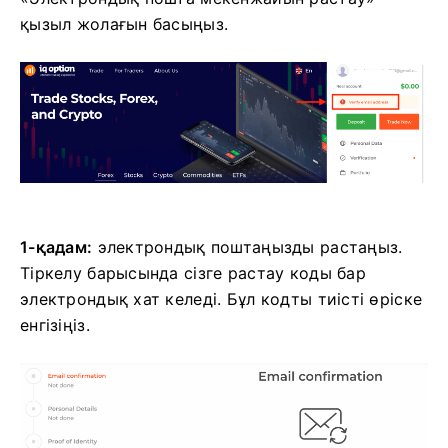
қызыл жолағын басыңыз.
1-қадам:
электрондық поштаңызды растаңыз.
Тіркелу барысында сізге растау коды бар
электрондық хат келеді. Бұл кодты тиісті өріске
енгізіңіз.