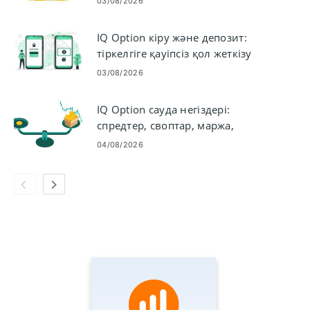
03/08/2026
IQ Option кіру және депозит:
тіркелгіге қауіпсіз қол жеткізу
және қаржыландыру
03/08/2026
IQ Option сауда негіздері:
спредтер, своптар, маржа,
левередж
04/08/2026