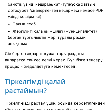
банктік үзінді көшірме/хат (түпнұсқа хаттың
фотосуреті/сканерленген көшірмесі немесе PDF
үзінді көшірмесі)
Салық есебі
Жергілікті қала әкімшілігі (муниципалитет)
берген тұрғылықты жері туралы ресми
анықтама
Сіз берген ақпарат құжаттарыңыздағы
ақпаратқа сәйкес келуі керек. Бұл бізге тексеру
процесін жеделдетуге көмектеседі.
Тіркелгімді қалай
растаймын?
Тіркелгіңізді растау үшін, осында көрсетілгендей
«Электрондық пошта мекенжайын растау»