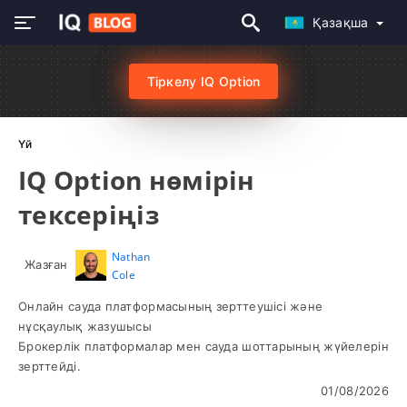
Қазақша
Тіркелу IQ Option
Үй
IQ Option нөмірін
тексеріңіз
Nathan
Жазған
Cole
Онлайн сауда платформасының зерттеушісі және
нұсқаулық жазушысы
Брокерлік платформалар мен сауда шоттарының жүйелерін
зерттейді.
01/08/2026