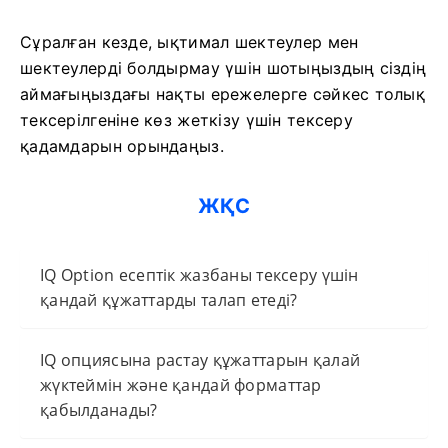
Сұралған кезде, ықтимал шектеулер мен
шектеулерді болдырмау үшін шотыңыздың сіздің
аймағыңыздағы нақты ережелерге сәйкес толық
тексерілгеніне көз жеткізу үшін тексеру
қадамдарын орындаңыз.
ЖҚС
IQ Option есептік жазбаны тексеру үшін
қандай құжаттарды талап етеді?
IQ опциясына растау құжаттарын қалай
жүктеймін және қандай форматтар
қабылданады?