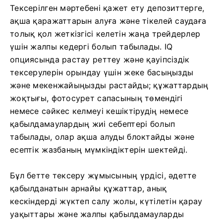
Тексерілген мәртебені қажет ету депозиттерге,
ақша қаражаттарын алуға және тікелей саудаға
толық қол жеткізгісі келетін жаңа трейдерлер
үшін жалпы кедергі болып табылады. IQ
опциясында растау реттеу және қауіпсіздік
тексерулерін орындау үшін жеке басыңызды
және мекенжайыңызды растайды; құжаттардың
жоқтығы, фотосурет сапасының төмендігі
немесе сәйкес келмеуі кешіктірудің немесе
қабылдамаулардың жиі себептері болып
табылады, олар ақша алуды блоктайды және
есептік жазбаның мүмкіндіктерін шектейді.
Бұл бетте тексеру жұмысының үрдісі, әдетте
қабылданатын арнайы құжаттар, анық
кескіндерді жүктеп салу жолы, күтілетін қарау
уақыттары және жалпы қабылдамауларды