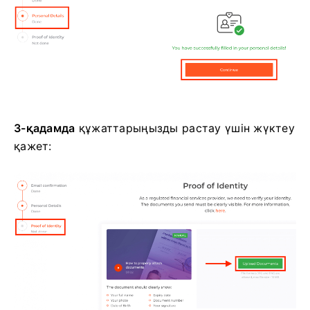
3-қадамда
құжаттарыңызды растау үшін жүктеу
қажет: