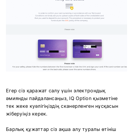
Егер сіз қаражат салу үшін электрондық
әмиянды пайдалансаңыз, IQ Option қызметіне
тек жеке куәлігіңіздің сканерленген нұсқасын
жіберуіңіз керек.
Барлық құжаттар сіз ақша алу туралы өтініш