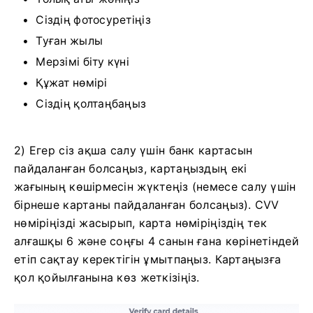
Сіздің фотосуретіңіз
Туған жылы
Мерзімі біту күні
Құжат нөмірі
Сіздің қолтаңбаңыз
2) Егер сіз ақша салу үшін банк картасын
пайдаланған болсаңыз, картаңыздың екі
жағының көшірмесін жүктеңіз (немесе салу үшін
бірнеше картаны пайдаланған болсаңыз). CVV
нөміріңізді жасырып, карта нөміріңіздің тек
алғашқы 6 және соңғы 4 санын ғана көрінетіндей
етіп сақтау керектігін ұмытпаңыз. Картаңызға
қол қойылғанына көз жеткізіңіз.