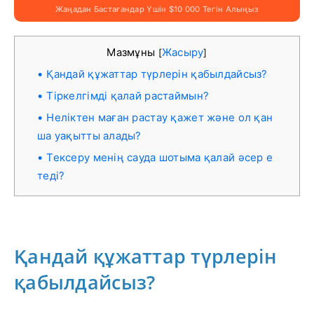
Жаңадан Бастағандар Үшін $10 000 Тегін Алыңыз
Мазмұны
Жасыру
[
]
Қандай құжаттар түрлерін қабылдайсыз?
Тіркелгімді қалай растаймын?
Неліктен маған растау қажет және ол қан
ша уақытты алады?
Тексеру менің сауда шотыма қалай әсер е
теді?
Қандай құжаттар түрлерін
қабылдайсыз?