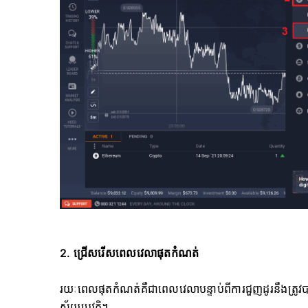
2. ជ្រើសរើសពេលវេលាផុតកំណត់
រយៈពេលផុតកំណត់គឺជាពេលវេលាបន្ទាប់ពីការជួញដូរនឹងត្រូ
ស្វ័យប្រវត្តិ។