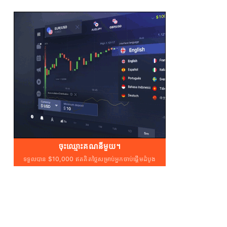
ចុះឈ្មោះគណនីមួយ។
ទទួលបាន $10,000 ឥតគិតថ្លៃសម្រាប់អ្នកចាប់ផ្តើមដំបូង