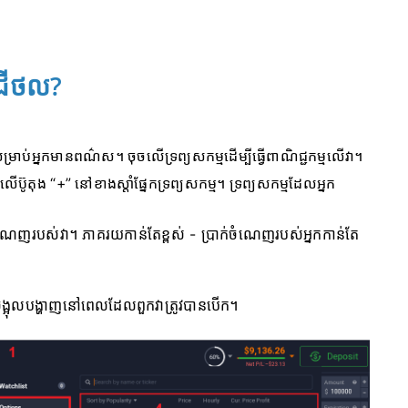
ឌីជីថល?
ម្រាប់អ្នកមានពណ៌ស។ ចុចលើទ្រព្យសកម្មដើម្បីធ្វើពាណិជ្ជកម្មលើវា។
ើប៊ូតុង “+” នៅខាងស្តាំផ្នែកទ្រព្យសកម្ម។ ទ្រព្យសកម្មដែលអ្នក
ក់ចំណេញរបស់វា។ ភាគរយកាន់តែខ្ពស់ - ប្រាក់ចំណេញរបស់អ្នកកាន់តែ
ចង្អុលបង្ហាញនៅពេលដែលពួកវាត្រូវបានបើក។