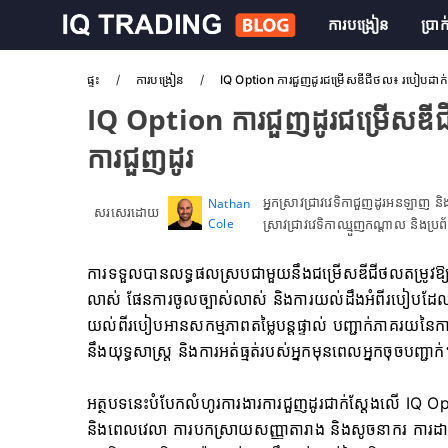
ការបង្រៀន
ប្រាក់
ផ្ទះ
ការបង្រៀន
IQ Option ការជួញដូរជម្រើសឌីជីថល៖ របៀបដាក់ ន
IQ Option ការជួញដូរជម្រើសឌីជី
ការជួញដូរ
អ្នកស្រាវជ្រាវវេទិកាជួញដូរអនឡាញ 
Nathan
សរសេរដោយ
Cole
ស្រាវជ្រាវវេទិកាឈ្មួញកណ្តាល និងប្រ
ការទទួលបានលទ្ធផលស្របជាមួយនឹងជម្រើសឌីជីថលតម្រូវឱ្
លាស់ ផែនការចូលច្បាស់លាស់ និងការយល់ដឹងអំពីរបៀបដែលការផ
យល់ពីរបៀបអានសកម្មភាពតម្លៃបន្តផ្ទាល់ បញ្ជាក់ភាគរយនៃការសងប
នឹងយុទ្ធសាស្ត្រ និងការអត់ធ្មត់របស់អ្នកមុនពេលអ្នកចុចបញ្ជាក់
អត្ថបទនេះបំបែកលំហូរការងារការជួញដូរជាក់ស្តែងលើ IQ Op
និងពេលវេលា ការបកស្រាយសញ្ញាតារាង និងសូចនាករ ការដាក់ និ