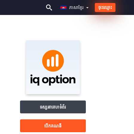
ភាសាខ្មែរ
ចុះឈ្មោះ
ភាសាខ្មែរ
ទស្សនាគេហទំព័រ
បើក​គណនី