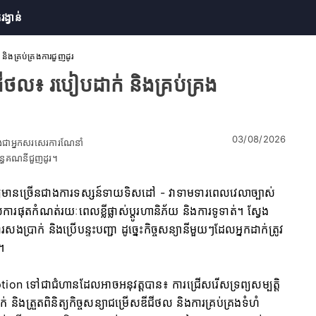
រង្វាន់
ិងគ្រប់គ្រងការជួញដូរ
ថល៖ របៀបដាក់ និងគ្រប់គ្រង
03/08/2026
និងជាអ្នកសរសេរការណែនាំ
ព័ន្ធគណនីជួញដូរ។
យមានច្រើនជាងការទស្សន៍ទាយទិសដៅ - វាទាមទារពេលវេលាច្បាស់
ុតកំណត់រយៈពេលខ្លីផ្លាស់ប្តូរហានិភ័យ និងការទូទាត់។ ស្វែង
្រាក់ និងប្រើបន្ទះបញ្ជា ដូច្នេះកិច្ចសន្យានីមួយៗដែលអ្នកដាក់ត្រូវ
។
tion ទៅជាជំហានដែលអាចអនុវត្តបាន៖ ការជ្រើសរើសទ្រព្យសម្បត្តិ
ងត្រួតពិនិត្យកិច្ចសន្យាជម្រើសឌីជីថល និងការគ្រប់គ្រងទំហំ