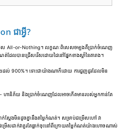
n ជាអ្វី?
ម្រើស All-or-Nothing។ លក្ខណៈពិសេសចម្បងគឺប្រាក់ចំណេញ
កំណត់ដែលបានជ្រើសរើសដោយដៃនៅផ្នែកខាងស្តាំនៃតារាង។
ើងដល់ 900%។ ទោះជាយ៉ាងណាក៏ដោយ ការជួញដូរដែលមិន
សកម្ម - ហានិភ័យ និងប្រាក់ចំណេញដែលអាចកើតមានរបស់អ្នកកាន់តែ
ាក់ស្តែងមិនដូចគ្នានឹងតម្លៃកំណត់។ សម្រាប់ជម្រើសហៅ វា
រើសដាក់វាគួរតែធ្លាក់ចុះនៅពីក្រោយតម្លៃកំណត់យ៉ាងហោចណាស់