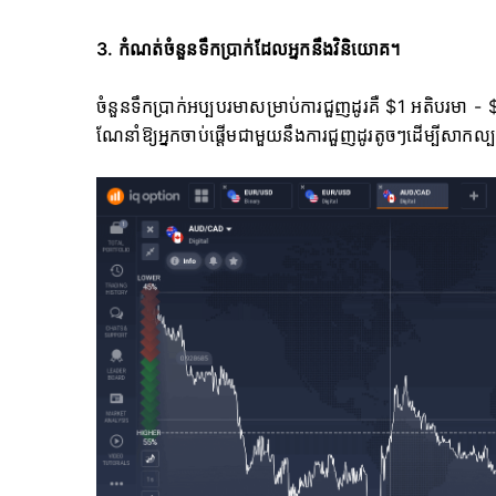
3. កំណត់ចំនួនទឹកប្រាក់ដែលអ្នកនឹងវិនិយោគ។
ចំនួនទឹកប្រាក់អប្បបរមាសម្រាប់ការជួញដូរគឺ $1 អតិបរ
ណែនាំឱ្យអ្នកចាប់ផ្តើមជាមួយនឹងការជួញដូរតូចៗដើម្បីសាកល