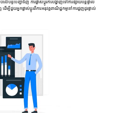
ប់លើបន្ទះបញ្ជាទិញ ការផ្លាស់ប្តូរការបង្ហាញទៅការផ្សាយបន្តផ្ទាល់
ដើម្បីជួយអ្នកផ្លាស់ប្តូរពីការអនុវត្តពាណិជ្ជកម្មទៅការជួញដូរផ្ទាល់