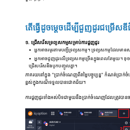
តើធ្វើដូចម្តេចដើម្បីជួញដូរជម្រើស
១. ជ្រើសរើសទ្រព្យសកម្មសម្រាប់ការជួញដូរ
អ្នកអាចរមូរតាមបញ្ជីទ្រព្យសកម្ម។ ទ្រព្យសកម្មដែលមានស
អ្នកអាចជួញដូរលើទ្រព្យសកម្មច្រើនក្នុងពេលតែមួយ។ ចុចល
ជ្រើសរើសនឹងបូកបញ្ចូលគ្នា។
ភាគរយនៅក្នុង "ប្រាក់ចំណេញពីតម្លៃបច្ចុប្បន្ន" កំណត់ប្រា
ខ្ពស់ក្នុងករណីទទួលបានជោគជ័យ។
ការជួញដូរទាំងអស់បិទជាមួយនឹងប្រាក់ចំណេញដែលត្រូវបាន