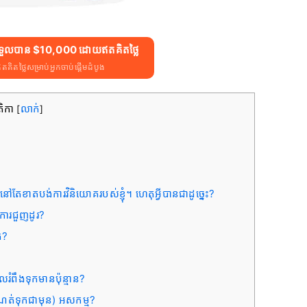
ងទទួលបាន $10,000 ដោយឥតគិតថ្លៃ
តថ្លៃសម្រាប់អ្នកចាប់ផ្តើមដំបូង
តិកា
លាក់
[
]
នៅ​តែ​ខាត​បង់​ការ​វិនិយោគ​របស់​ខ្ញុំ។ ហេតុអ្វី​បាន​ជា​ដូច្នេះ?
ការជួញដូរ?
់?
រំពឹងទុក​មាន​ប៉ុន្មាន?
ំណត់ទុកជាមុន) អសកម្ម?