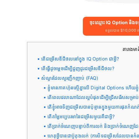
ចុះឈ្មោះ IQ Option និ
ទទួលបាន $10,000 ឥតគិ
តារាងមា
តើជម្រើសឌីជីថលនៅក្នុង IQ Option ជាអ្វី?
តើធ្វើដូចម្តេចដើម្បីជួញដូរជម្រើសឌីជីថល?
សំណួរដែលសួរញឹកញាប់ (FAQ)
ខ្ញុំ​មាន​ភាគហ៊ុន​ស្មើ​គ្នា​លើ Digital Options ហើយ​ខ្ញុំ​
តើពេលវេលាណាដែលល្អបំផុតដើម្បីជ្រើសរើសសម្រាប់
តើខ្ញុំអាចទិញជម្រើសបានប៉ុន្មានក្នុងមួយការផុតកំណត
តើតម្លៃអប្បបរមានៃជម្រើសមួយគឺជាអ្វី?
តើ​ប្រាក់ចំណេញ​បន្ទាប់ពី​ការលក់ និង​ប្រាក់ចំណេញ​ដែល​
ហេតុអ្វីបានជាប៊ូតុងលក់ (ការបិទជម្រើសដែលបានក