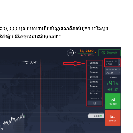
មា - $20,000 ឬសមមូលជារូបិយប័ណ្ណគណនីរបស់អ្នក។ យើងសូម
្បងទីផ្សារ និងទទួលបានផាសុកភាព។