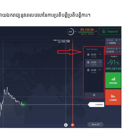
រាជ្យនូវពេលវេលានៃការប្រតិបត្តិប្រតិបត្តិការ។