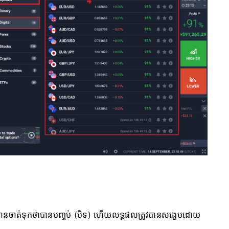
វបានចាត់ទុកថាបានបញ្ចប់ (បិទ) ហើយលទ្ធផលត្រូវបានសង្ខេបដោយ