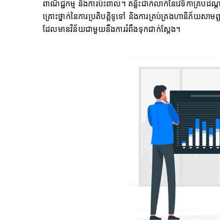
ពាណិជ្ជកម្ម និងការប៉ះពាល់។ គន្លឹះជាក់លាក់នៃវេទិកាគ្របដណ្ត
គ្រោះថ្នាក់នៃការប្រតិបត្តិទូទៅ និងការគ្រប់គ្រងហានិភ័យសាមញ្ញ 
ដែលមានវិន័យជាមួយនឹងការរំពឹងទុកជាក់ស្តែង។