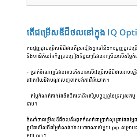
តើជម្រើសឌីជីថលនៅក្នុង IQ Optio
ការជួញដូរជម្រើសឌីជីថលគឺស្រដៀងគ្នាទៅនឹងការជួញដូរជ
និងហានិភ័យនៃកិច្ចព្រមព្រៀងនីមួយៗដែលអាស្រ័យលើតម្លៃ
- ប្រាក់ចំណេញដែលអាចកើតមានលើជម្រើសឌីជីថលអាចឡ
ជោគជ័យនឹងបណ្តាលឱ្យខាតបង់ការវិនិយោគ។
- តម្លៃកំណត់កាន់តែខិតជិតទៅនឹងតម្លៃបច្ចុប្បន្ននៃទ្រព្យ
ទាប។
ចំណាំថាជម្រើសឌីជីថលនឹងផុតកំណត់ជាប្រាក់លុះត្រាតែតម្លៃជ
គួរតែលើសពីតម្លៃកំណត់យ៉ាងហោចណាស់មួយ pip សម្រាប់ជម្
មួយ pip។