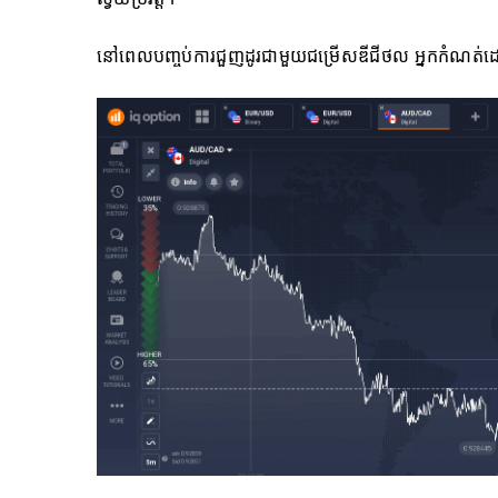
នៅពេលបញ្ចប់ការជួញដូរជាមួយជម្រើសឌីជីថល អ្នកកំណត់ដោយឯក