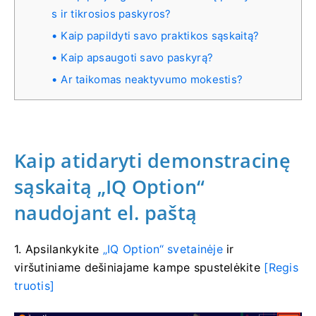
s ir tikrosios paskyros?
Kaip papildyti savo praktikos sąskaitą?
Kaip apsaugoti savo paskyrą?
Ar taikomas neaktyvumo mokestis?
Kaip atidaryti demonstracinę
sąskaitą „IQ Option“
naudojant el. paštą
1. Apsilankykite
„IQ Option“ svetainėje
ir
viršutiniame dešiniajame kampe
spustelėkite
[Regis
truotis]