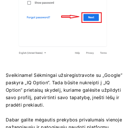
Sveikiname! Sėkmingai užsiregistravote su „Google“
paskyra „IQ Option“. Tada būsite nukreipti į „IQ
Option“ prietaisų skydelį, kuriame galėsite užpildyti
savo profilį, patvirtinti savo tapatybę, įnešti lėšų ir
pradėti prekiauti.
Dabar galite mėgautis prekybos privalumais vienoje
pažangiausių ir patogiausių naudoti platformų