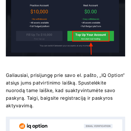
Galiausiai, prisijungę prie savo el. pašto, „IQ Option“
atsiųs jums patvirtinimo laišką. Spustelėkite
nuorodą tame laiške, kad suaktyvintumėte savo
paskyrą. Taigi, baigsite registraciją ir paskyros
aktyvavimą.