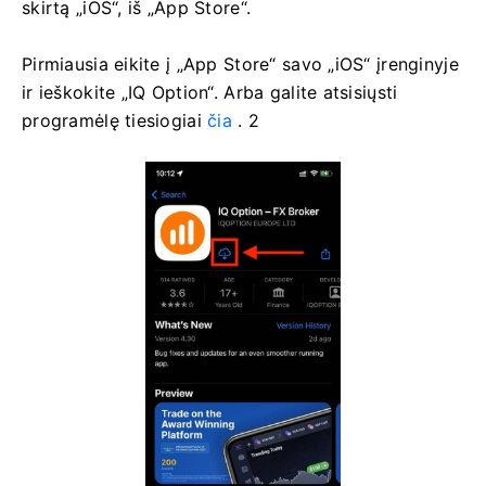
skirtą „iOS“, iš „App Store“.
Pirmiausia eikite į „App Store“ savo „iOS“ įrenginyje
ir ieškokite „IQ Option“. Arba galite atsisiųsti
programėlę tiesiogiai
čia
. 2