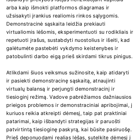
arba kaip išmokti platformos diagramas ir
užsisakyti įrankius realiomis rinkos sąlygomis.
Demonstracinė sąskaita leidžia prekiauti
virtualiomis lėšomis, eksperimentuoti su rodikliais ir
repetuoti įrašus, sustabdyti nuostolius ir išeiti, kad
galėtumėte pastebėti vykdymo keistenybes ir
patobulinti darbo eigą prieš skirdami tikrus pinigus.
Atlikdami šiuos veiksmus sužinosite, kaip atidaryti
ir pasiekti demonstracinę sąskaitą, atnaujinti
virtualų balansą ir perjungti demonstracinį ir
tiesioginį režimą. Vadove pabrėžiamos dažniausios
prieigos problemos ir demonstraciniai apribojimai, į
kuriuos reikia atkreipti dėmesį, taip pat praktiniai
patarimai, kaip išbandyti strategijas ir paruošti
patvirtintą tiesioginę paskyrą, kai būsite pasiruošę.
Prieš deponuodami realias lėšas, sutelkite dėmesį į