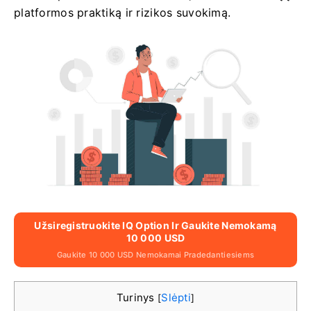
platformos praktiką ir rizikos suvokimą.
Užsiregistruokite IQ Option Ir Gaukite Nemokamą
10 000 USD
Gaukite 10 000 USD Nemokamai Pradedantiesiems
Turinys
Slėpti
[
]