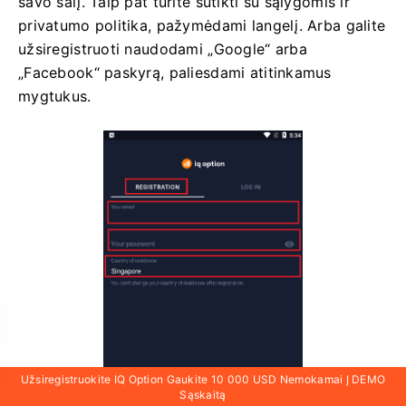
savo šalį. Taip pat turite sutikti su sąlygomis ir
privatumo politika, pažymėdami langelį. Arba galite
užsiregistruoti naudodami „Google“ arba
„Facebook“ paskyrą, paliesdami atitinkamus
mygtukus.
Užsiregistruokite IQ Option Gaukite 10 000 USD Nemokamai Į DEMO
Sąskaitą