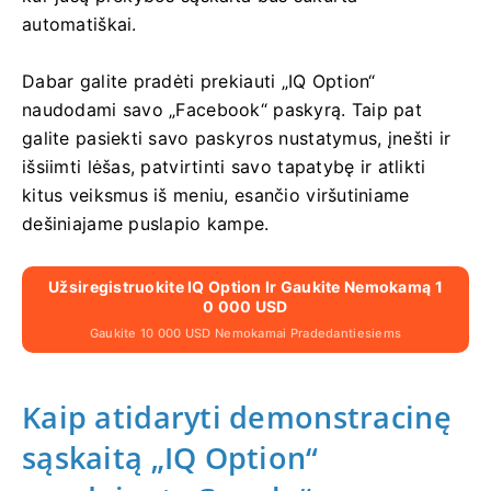
automatiškai.
Dabar galite pradėti prekiauti „IQ Option“
naudodami savo „Facebook“ paskyrą. Taip pat
galite pasiekti savo paskyros nustatymus, įnešti ir
išsiimti lėšas, patvirtinti savo tapatybę ir atlikti
kitus veiksmus iš meniu, esančio viršutiniame
dešiniajame puslapio kampe.
Užsiregistruokite IQ Option Ir Gaukite Nemokamą 1
0 000 USD
Gaukite 10 000 USD Nemokamai Pradedantiesiems
Kaip atidaryti demonstracinę
sąskaitą „IQ Option“