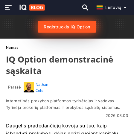
Lietuvių
Registruokis IQ Option
Namas
IQ Option demonstracinė
sąskaita
Nathan
Parašė
Cole
Internetinės prekybos platformos tyrinėtojas ir vadovas
Tyrinėja brokerių platformas ir prekybos sąskaitų sistemas.
2026.08.03
Daugelis pradedančiųjų kovoja su tuo, kaip
išbandyti prekybos idėjas nerizikuojant kapitalu