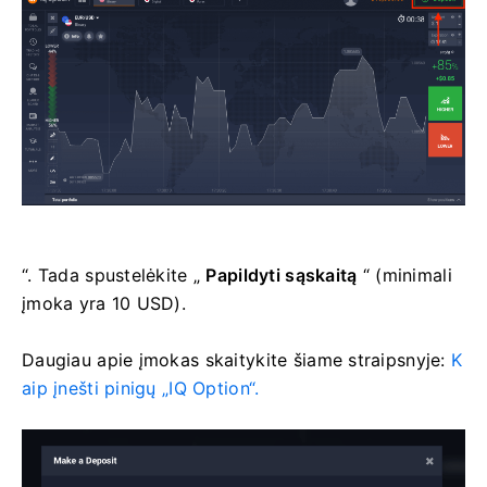
“. Tada spustelėkite „
Papildyti sąskaitą
“ (minimali
įmoka yra 10 USD).
Daugiau apie įmokas skaitykite šiame straipsnyje:
K
aip įnešti pinigų „IQ Option“.