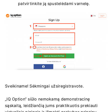
patvirtinkite ją spustelėdami varnelę.
Sveikiname! Sėkmingai užsiregistravote.
„IQ Option“ siūlo nemokamą demonstracinę
sąskaitą, leidžiančią jums praktikuotis prekiauti
virtualiais pinigais ir išmokti prekybos principų