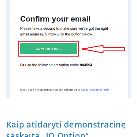
Kaip atidaryti demonstracinę
sąskaitą „IQ Option“