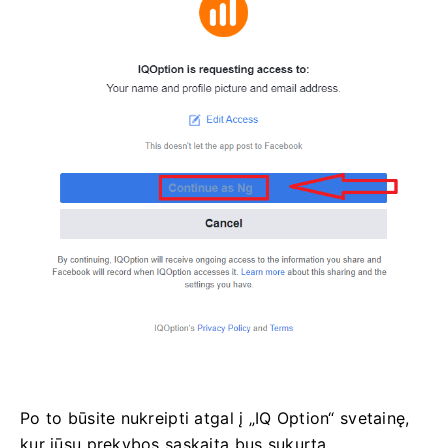
Po to būsite nukreipti atgal į „IQ Option“ svetainę,
kur jūsų prekybos sąskaita bus sukurta