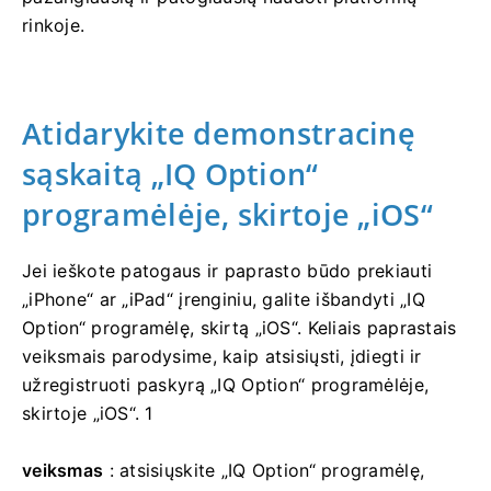
rinkoje.
Atidarykite demonstracinę
sąskaitą „IQ Option“
programėlėje, skirtoje „iOS“
Jei ieškote patogaus ir paprasto būdo prekiauti
„iPhone“ ar „iPad“ įrenginiu, galite išbandyti „IQ
Option“ programėlę, skirtą „iOS“. Keliais paprastais
veiksmais parodysime, kaip atsisiųsti, įdiegti ir
užregistruoti paskyrą „IQ Option“ programėlėje,
skirtoje „iOS“. 1
veiksmas
: atsisiųskite „IQ Option“ programėlę,