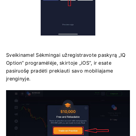
Sveikiname! Sėkmingai užregistravote paskyrą „IQ
Option“ programėlėje, skirtoje „iOS“, ir esate
pasiruošę pradėti prekiauti savo mobiliajame
įrenginyje.