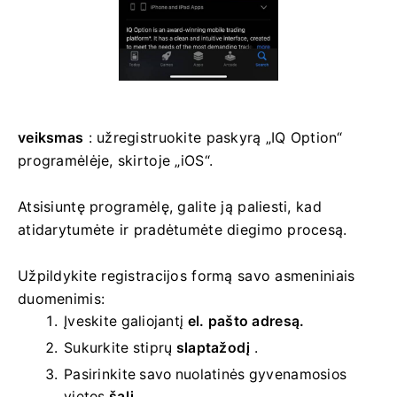
veiksmas
: užregistruokite paskyrą „IQ Option“
programėlėje, skirtoje „iOS“.
Atsisiuntę programėlę, galite ją paliesti, kad
atidarytumėte ir pradėtumėte diegimo procesą.
Užpildykite registracijos formą savo asmeniniais
duomenimis:
Įveskite galiojantį
el. pašto adresą.
Sukurkite stiprų
slaptažodį
.
Pasirinkite savo
nuolatinės gyvenamosios
vietos
šalį .