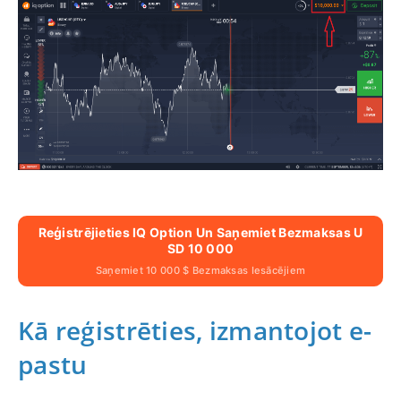
Reģistrējieties IQ Option Un Saņemiet Bezmaksas U
SD 10 000
Saņemiet 10 000 $ Bezmaksas Iesācējiem
Kā reģistrēties, izmantojot e-
pastu