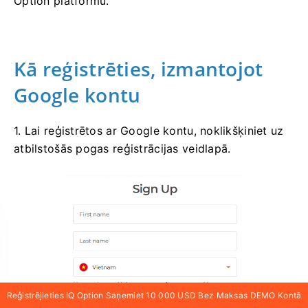
Option platformu.
Kā reģistrēties, izmantojot
Google kontu
1. Lai reģistrētos ar Google kontu, noklikšķiniet uz
atbilstošās pogas reģistrācijas veidlapā.
Reģistrējieties IQ Option Saņemiet 10 000 USD Bez Maksas DEMO Kontā