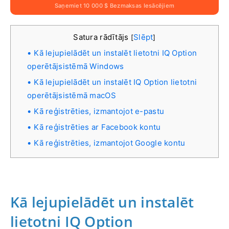
Saņemiet 10 000 $ Bezmaksas Iesācējiem
Satura rādītājs
Slēpt
[
]
Kā lejupielādēt un instalēt lietotni IQ Option
operētājsistēmā Windows
Kā lejupielādēt un instalēt IQ Option lietotni
operētājsistēmā macOS
Kā reģistrēties, izmantojot e-pastu
Kā reģistrēties ar Facebook kontu
Kā reģistrēties, izmantojot Google kontu
Kā lejupielādēt un instalēt
lietotni IQ Option