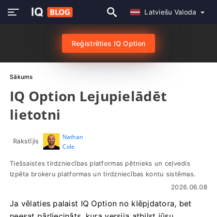
Latviešu Valoda
Reģistrēties IQ Option
Sākums
IQ Option Lejupielādēt
lietotni
Nathan
Rakstījis
Cole
Tiešsaistes tirdzniecības platformas pētnieks un ceļvedis
Izpēta brokeru platformas un tirdzniecības kontu sistēmas.
2026.06.08
Ja vēlaties palaist IQ Option no klēpjdatora, bet
neesat pārliecināts, kura versija atbilst jūsu