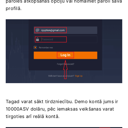
paroles atkopšanas opciju vai nomainiet paroli savā
profilā.
Tagad varat sākt tirdzniecību. Demo kontā jums ir
10000ASV dolāru, pēc iemaksas veikšanas varat
tirgoties arī reālā kontā.