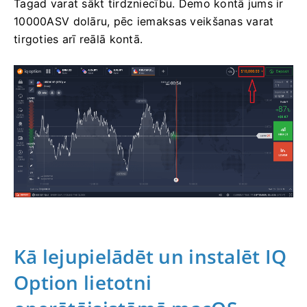
Tagad varat sākt tirdzniecību. Demo kontā jums ir
10000ASV dolāru, pēc iemaksas veikšanas varat
tirgoties arī reālā kontā.
Kā lejupielādēt un instalēt IQ
Option lietotni