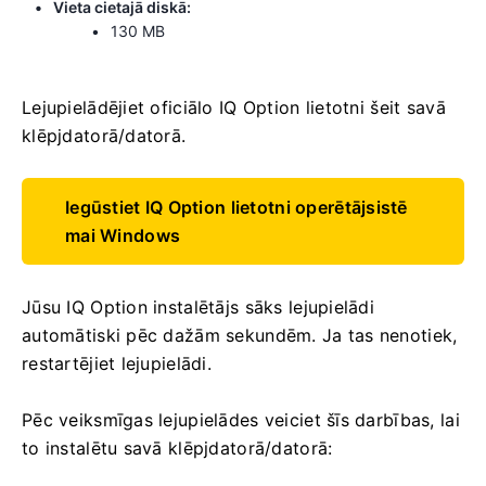
Vieta cietajā diskā:
130 MB
Lejupielādējiet oficiālo IQ Option lietotni šeit savā
klēpjdatorā/datorā.
Iegūstiet IQ Option lietotni operētājsistē
mai Windows
Jūsu IQ Option instalētājs sāks lejupielādi
automātiski pēc dažām sekundēm. Ja tas nenotiek,
restartējiet lejupielādi.
Pēc veiksmīgas lejupielādes veiciet šīs darbības, lai
to instalētu savā klēpjdatorā/datorā: