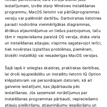
iestatījumam, izvēle starp Windows instalēšanas
programmu, MacOS lietotni vai pārlūkprogrammas
versiju var palēnināt darbību. Darbvirsmas lietotnes
parasti nodrošina vienmērīgākas diagrammas,
ātrākus atjauninājumus un tiešus paziņojumus, taču
tām ir nepieciešama pareizā OS versija, diska vieta
un instalēšanas atļaujas; vispirms sagatavojot ierīci,
tiek novērstas izplatītas problēmas, piemēram,
bloķēti instalētāji vai nesaderīgas MacOS versijas.
Šajā lapā ir sniegtas skaidras, praktiskas darbības,
lai droši lejupielādētu un instalētu lietotni IQ Option
klēpjdatoram vai personālajam datoram, kā arī
galvenie iestatījumi, kas jāpārbauda pēc
iestatīšanas. Jūs saņemsiet norādījumus par
instalēšanas programmas pārbaudi, nepieciešamo
atļauju piešķiršanu, atjauninājumu iespējošanu un