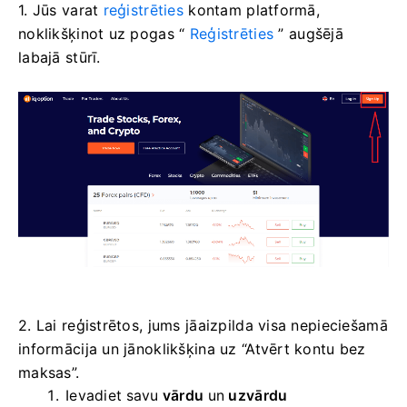
1. Jūs varat
reģistrēties
kontam platformā,
noklikšķinot uz pogas “
Reģistrēties
” augšējā
labajā stūrī.
2. Lai reģistrētos, jums jāaizpilda visa nepieciešamā
informācija un jānoklikšķina uz “Atvērt kontu bez
maksas”.
Ievadiet savu
vārdu
un
uzvārdu