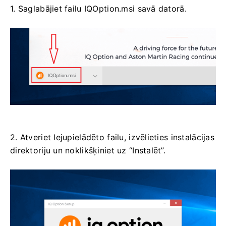
1. Saglabājiet failu IQOption.msi savā datorā.
2. Atveriet lejupielādēto failu, izvēlieties instalācijas
direktoriju un noklikšķiniet uz “Instalēt”.