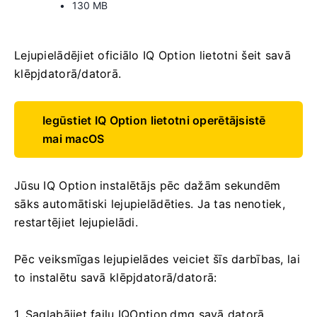
130 MB
Lejupielādējiet oficiālo IQ Option lietotni šeit savā
klēpjdatorā/datorā.
Iegūstiet IQ Option lietotni operētājsistē
mai macOS
Jūsu IQ Option instalētājs pēc dažām sekundēm
sāks automātiski lejupielādēties. Ja tas nenotiek,
restartējiet lejupielādi.
Pēc veiksmīgas lejupielādes veiciet šīs darbības, lai
to instalētu savā klēpjdatorā/datorā:
1. Saglabājiet failu IQOption.dmg savā datorā.