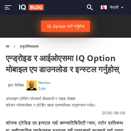
नेपाली
IQ Option दर्ता गर्नुहोस्
घर
ट्यूटोरियलहरू
एन्ड्रोइड र आईओएसमा IQ Option
मोबाइल एप डाउनलोड र इन्स्टल गर्नुहोस्
Nathan
द्वारा लिखित
Cole
अनलाइन ट्रेडिंग प्लेटफर्म शोधकर्ता र गाइड लेखक
ब्रोकर प्लेटफर्महरू र ट्रेडिंग खाता प्रणालीहरू अनुसन्धान गर्दछ।
2026-08-06
फोनमा ट्रेडिङ एप इन्स्टल गर्दा कम्प्याटिबिलिटी ग्याप, स्टोर प्रतिबन्ध
वा अनौपचारिक प्याकेजहरू स्थापना गर्ने प्रयासको कारणले गर्दा प्रायः