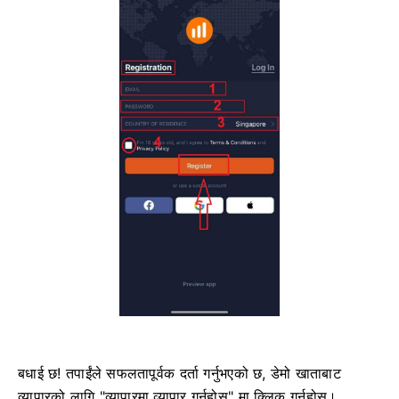
बधाई छ! तपाईंले सफलतापूर्वक दर्ता गर्नुभएको छ, डेमो खाताबाट
व्यापारको लागि "व्यापारमा व्यापार गर्नुहोस्" मा क्लिक गर्नुहोस्।