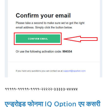
१११११-१११११-११११-२२२२२-३३३३३-४४४४४
एन्ड्रोइड फोनमा IQ Option एप कसरी