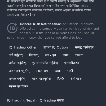
यो प्रकाशन एक मार्केटिङ संचार हो र लगानी सल्लाह वा अनुसन्धान गठन गर्दैन।
यसको सामग्रीले हाम्रा विज्ञहरूको सामान्य विचारहरू प्रतिनिधित्व गर्दछ र
व्यक्तिगत पाठकहरूको व्यक्तिगत परिस्थिति, लगानी अनुभव, वा वर्तमान वित्तीय
अवस्थालाई विचार गर्दैन।
General Risk Notification:
The financial products
offered by the company carry a high level of risk and
can result in the loss of all your funds. You should
never invest money that you cannot afford to lose.
IQ Trading Other
लगभग IQ Option
सम्बद्ध कार्यक्रम
दर्ता गर्नुहोस्
निकाल्नु
लग - इन
जम्मा
समर्थन
समीक्षा गर्नुहोस्
एप डाउनलोड गर्नुहोस्
प्रमाणीकरण
साइन इन गर्नुहोस्
साइन अप
खाता
साथी
सम्पर्क गर्नुहोस्
खाता खोल्नुहोस्
FAQ
डेमो खाता
रेफरल कार्यक्रम
IQ Trading Nepal - IQ Trading नेपाल