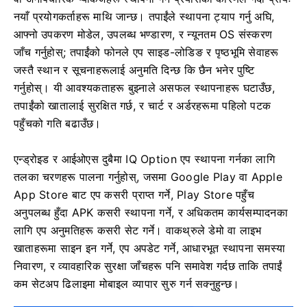
नयाँ प्रयोगकर्ताहरू माथि जान्छ। तपाईंले स्थापना ट्याप गर्नु अघि,
आफ्नो उपकरण मोडेल, उपलब्ध भण्डारण, र न्यूनतम OS संस्करण
जाँच गर्नुहोस्; तपाईंको फोनले एप साइड-लोडिङ र पृष्ठभूमि सेवाहरू
जस्तै स्थान र सूचनाहरूलाई अनुमति दिन्छ कि छैन भनेर पुष्टि
गर्नुहोस्। यी आवश्यकताहरू बुझ्नाले असफल स्थापनाहरू घटाउँछ,
तपाईंको खातालाई सुरक्षित गर्छ, र चार्ट र अर्डरहरूमा पहिलो पटक
पहुँचको गति बढाउँछ।
एन्ड्रोइड र आईओएस दुबैमा IQ Option एप स्थापना गर्नका लागि
तलका चरणहरू पालना गर्नुहोस्, जसमा Google Play वा Apple
App Store बाट एप कसरी प्राप्त गर्ने, Play Store पहुँच
अनुपलब्ध हुँदा APK कसरी स्थापना गर्ने, र अधिकतम कार्यसम्पादनका
लागि एप अनुमतिहरू कसरी सेट गर्ने। वाकथ्रुले डेमो वा लाइभ
खाताहरूमा साइन इन गर्ने, एप अपडेट गर्ने, आधारभूत स्थापना समस्या
निवारण, र व्यावहारिक सुरक्षा जाँचहरू पनि समावेश गर्दछ ताकि तपाईं
कम सेटअप ढिलाइमा मोबाइल व्यापार सुरु गर्न सक्नुहुन्छ।