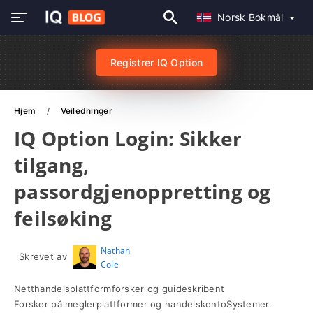
Norsk Bokmål
Registrer IQ Option
Hjem
Veiledninger
IQ Option Login: Sikker
tilgang,
passordgjenoppretting og
feilsøking
Nathan
Skrevet av
Cole
Netthandelsplattformforsker og guideskribent
Forsker på meglerplattformer og handelskontoSystemer.