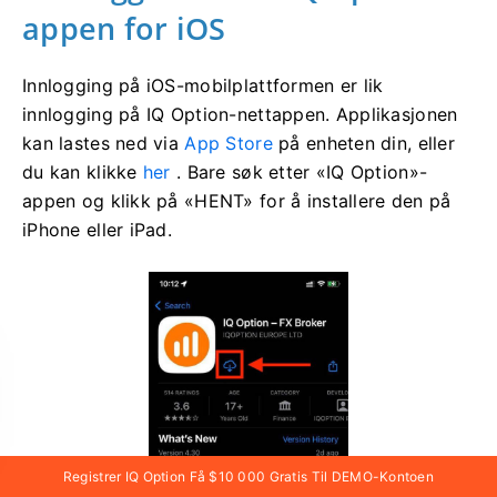
appen for iOS
Innlogging på iOS-mobilplattformen er lik
innlogging på IQ Option-nettappen. Applikasjonen
kan lastes ned via
App Store
på enheten din, eller
du kan klikke
her
. Bare søk etter «IQ Option»-
appen og klikk på «HENT» for å installere den på
iPhone eller iPad.
Registrer IQ Option Få $10 000 Gratis Til DEMO-Kontoen