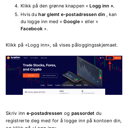
Klikk på den
grønne knappen «
Logg inn ».
Hvis du
har glemt e-postadressen din
, kan
du logge inn med «
Google
» eller «
Facebook
».
Klikk på «Logg inn», så vises påloggingsskjemaet.
Skriv inn
e-postadressen
og
passordet
du
registrerte deg med for å logge inn på kontoen din,
og klikk på «Logg inn».