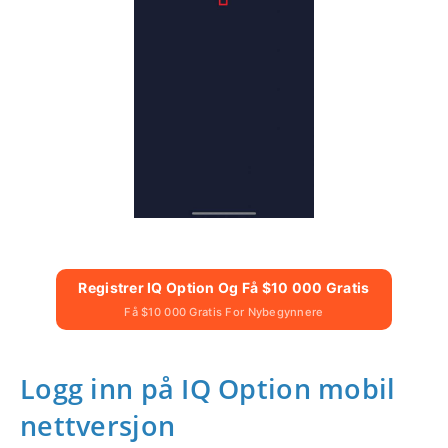
Registrer IQ Option Og Få $10 000 Gratis
Få $10 000 Gratis For Nybegynnere
Logg inn på IQ Option mobil
nettversjon