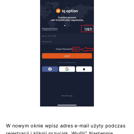
W nowym oknie wpisz adres e-mail użyty podczas
rejestracji i kliknij przycisk „Wyślij”. Następnie