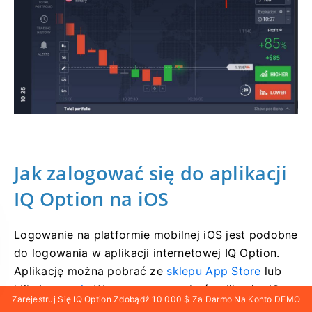
Jak zalogować się do aplikacji
IQ Option na iOS
Logowanie na platformie mobilnej iOS jest podobne
do logowania w aplikacji internetowej IQ Option.
Aplikację można pobrać ze
sklepu App Store
lub
klikając
tutaj
. Wystarczy wyszukać aplikację „IQ
Zarejestruj Się IQ Option Zdobądź 10 000 $ Za Darmo Na Konto DEMO
Option” i kliknąć „POBIERZ”, aby zainstalować ją na