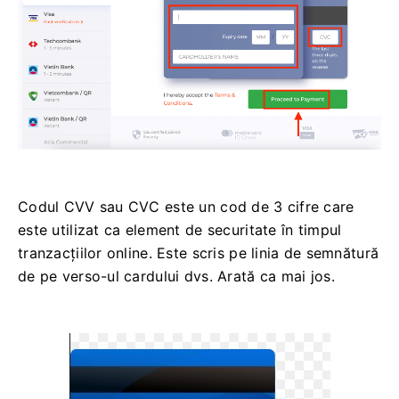
Codul CVV sau СVС este un cod de 3 cifre care
este utilizat ca element de securitate în timpul
tranzacțiilor online. Este scris pe linia de semnătură
de pe verso-ul cardului dvs. Arată ca mai jos.