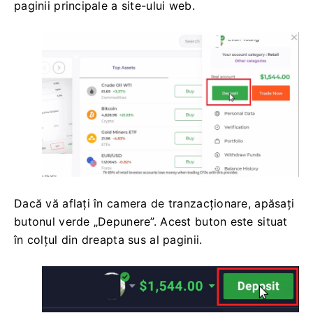
paginii principale a site-ului web.
Dacă vă aflați în camera de tranzacționare, apăsați
butonul verde „Depunere”. Acest buton este situat
în colțul din dreapta sus al paginii.