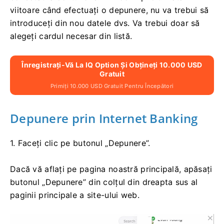
viitoare când efectuați o depunere, nu va trebui să
introduceți din nou datele dvs. Va trebui doar să
alegeți cardul necesar din listă.
Înregistrați-Vă La IQ Option Și Obțineți 10.000 USD
Gratuit
Primiți 10.000 USD Gratuit Pentru Începători
Depunere prin Internet Banking
1. Faceți clic pe butonul „Depunere”.
Dacă vă aflați pe pagina noastră principală, apăsați
butonul „Depunere” din colțul din dreapta sus al
paginii principale a site-ului web.