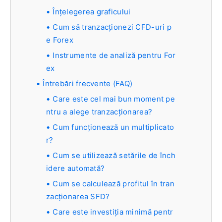
Înțelegerea graficului
Cum să tranzacționezi CFD-uri p
e Forex
Instrumente de analiză pentru For
ex
Întrebări frecvente (FAQ)
Care este cel mai bun moment pe
ntru a alege tranzacționarea?
Cum funcționează un multiplicato
r?
Cum se utilizează setările de înch
idere automată?
Cum se calculează profitul în tran
zacționarea SFD?
Care este investiția minimă pentr