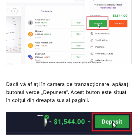
Dacă vă aflați în camera de tranzacționare, apăsați
butonul verde „Depunere”. Acest buton este situat
în colțul din dreapta sus al paginii.