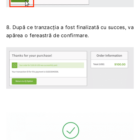
8. După ce tranzacția a fost finalizată cu succes, va
apărea o fereastră de confirmare.