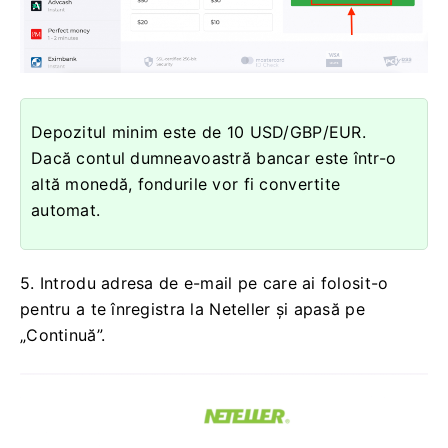
Depozitul minim este de 10 USD/GBP/EUR.
Dacă contul dumneavoastră bancar este într-o
altă monedă, fondurile vor fi convertite
automat.
5. Introdu adresa de e-mail pe care ai folosit-o
pentru a te înregistra la Neteller și apasă pe
„Continuă”.