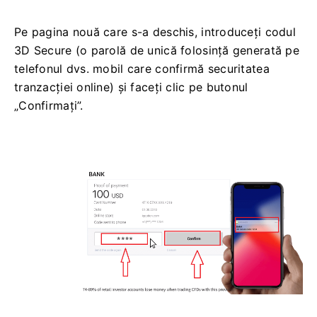
Pe pagina nouă care s-a deschis, introduceți codul
3D Secure (o parolă de unică folosință generată pe
telefonul dvs. mobil care confirmă securitatea
tranzacției online) și faceți clic pe butonul
„Confirmați”.