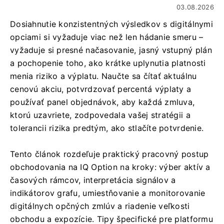
03.08.2026
Dosiahnutie konzistentných výsledkov s digitálnymi
opciami si vyžaduje viac než len hádanie smeru –
vyžaduje si presné načasovanie, jasný vstupný plán
a pochopenie toho, ako krátke uplynutia platnosti
menia riziko a výplatu. Naučte sa čítať aktuálnu
cenovú akciu, potvrdzovať percentá výplaty a
používať panel objednávok, aby každá zmluva,
ktorú uzavriete, zodpovedala vašej stratégii a
tolerancii rizika predtým, ako stlačíte potvrdenie.
Tento článok rozdeľuje praktický pracovný postup
obchodovania na IQ Option na kroky: výber aktív a
časových rámcov, interpretácia signálov a
indikátorov grafu, umiestňovanie a monitorovanie
digitálnych opčných zmlúv a riadenie veľkosti
obchodu a expozície. Tipy špecifické pre platformu