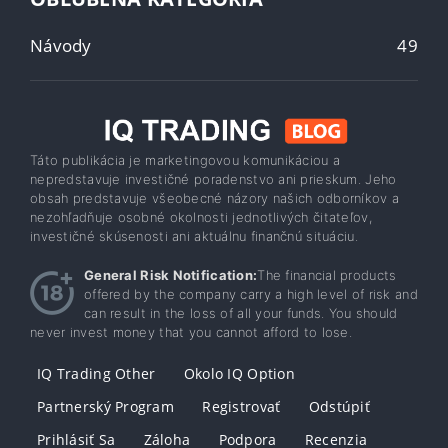
Návody
49
Táto publikácia je marketingovou komunikáciou a
nepredstavuje investičné poradenstvo ani prieskum. Jeho
obsah predstavuje všeobecné názory našich odborníkov a
nezohľadňuje osobné okolnosti jednotlivých čitateľov,
investičné skúsenosti ani aktuálnu finančnú situáciu.
General Risk Notification:
The financial products
offered by the company carry a high level of risk and
can result in the loss of all your funds. You should
never invest money that you cannot afford to lose.
IQ Trading Other
Okolo IQ Option
Partnerský Program
Registrovať
Odstúpiť
Prihlásiť Sa
Záloha
Podpora
Recenzia