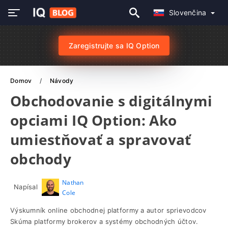
Slovenčina
Zaregistrujte sa IQ Option
Domov
Návody
Obchodovanie s digitálnymi
opciami IQ Option: Ako
umiestňovať a spravovať
obchody
Nathan
Napísal
Cole
Výskumník online obchodnej platformy a autor sprievodcov
Skúma platformy brokerov a systémy obchodných účtov.