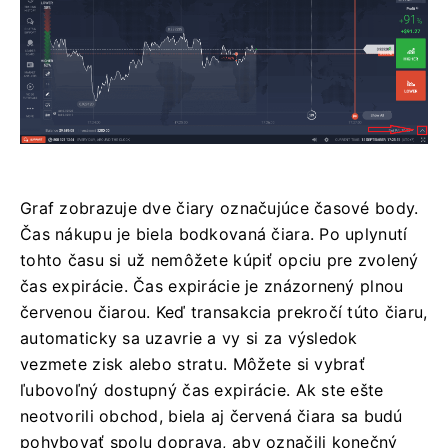
Graf zobrazuje dve čiary označujúce časové body.
Čas nákupu je biela bodkovaná čiara. Po uplynutí
tohto času si už nemôžete kúpiť opciu pre zvolený
čas expirácie. Čas expirácie je znázornený plnou
červenou čiarou. Keď transakcia prekročí túto čiaru,
automaticky sa uzavrie a vy si za výsledok
vezmete zisk alebo stratu. Môžete si vybrať
ľubovoľný dostupný čas expirácie. Ak ste ešte
neotvorili obchod, biela aj červená čiara sa budú
pohybovať spolu doprava, aby označili konečný