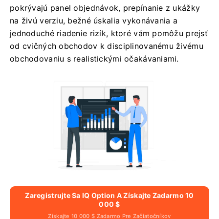
pokrývajú panel objednávok, prepínanie z ukážky
na živú verziu, bežné úskalia vykonávania a
jednoduché riadenie rizík, ktoré vám pomôžu prejsť
od cvičných obchodov k disciplinovanému živému
obchodovaniu s realistickými očakávaniami.
Zaregistrujte Sa IQ Option A Získajte Zadarmo 10
000 $
Získajte 10 000 $ Zadarmo Pre Začiatočníkov