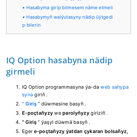
Hasabyma girip bilmesem näme etmeli
Hasabymyň walýutasyny nädip üýtgedi
p bilerin
IQ Option hasabyna nädip
girmeli
IQ Option programmasyna ýa-da
web sahypa
syna
giriň .
“ Giriş
” düwmesine basyň
.
E-poçtaňyzy
we
parolyňyzy
giriziň
.
“ Giriş
” ýaşyl düwmä basyň
.
Eger
e-poçtaňyzy ýatdan çykaran bolsaňyz,