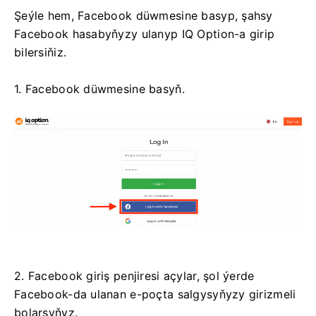
Şeýle hem, Facebook düwmesine basyp, şahsy
Facebook hasabyňyzy ulanyp IQ Option-a girip
bilersiňiz.
1. Facebook düwmesine basyň.
2. Facebook giriş penjiresi açylar, şol ýerde
Facebook-da ulanan e-poçta salgysyňyzy girizmeli
bolarsyňyz.