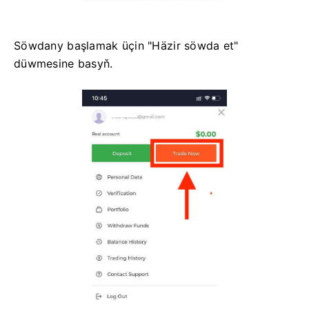
Söwdany başlamak üçin "Häzir söwda et"
düwmesine basyň.