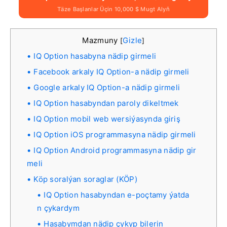
Täze Başlanlar Üçin 10,000 $ Mugt Alyň
Mazmuny
Gizle
[
]
IQ Option hasabyna nädip girmeli
Facebook arkaly IQ Option-a nädip girmeli
Google arkaly IQ Option-a nädip girmeli
IQ Option hasabyndan paroly dikeltmek
IQ Option mobil web wersiýasynda giriş
IQ Option iOS programmasyna nädip girmeli
IQ Option Android programmasyna nädip gir
meli
Köp soralýan soraglar (KÖP)
IQ Option hasabyndan e-poçtamy ýatda
n çykardym
Hasabymdan nädip çykyp bilerin