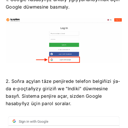
Google düwmesine basmaly.
2. Soňra açylan täze penjirede telefon belgiňizi ýa-
da e-poçtaňyzy giriziň we "Indiki" düwmesine
basyň. Sistema penjire açar, sizden Google
hasabyňyz üçin parol soralar.