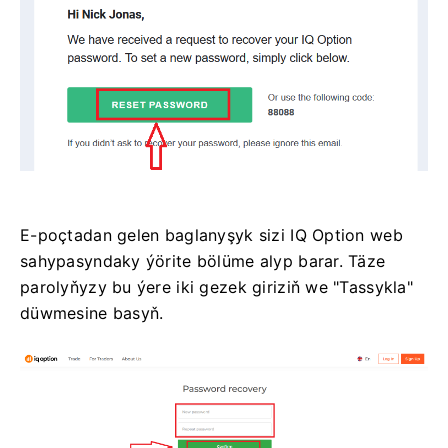
E-poçtadan gelen baglanyşyk sizi IQ Option web
sahypasyndaky ýörite bölüme alyp barar. Täze
parolyňyzy bu ýere iki gezek giriziň we "Tassykla"
düwmesine basyň.