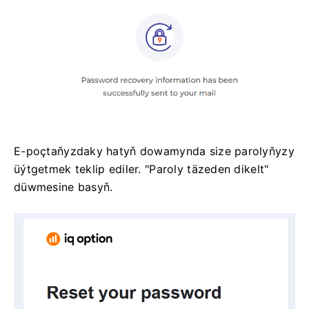
E-poçtaňyzdaky hatyň dowamynda size parolyňyzy
üýtgetmek teklip ediler. "Paroly täzeden dikelt"
düwmesine basyň.