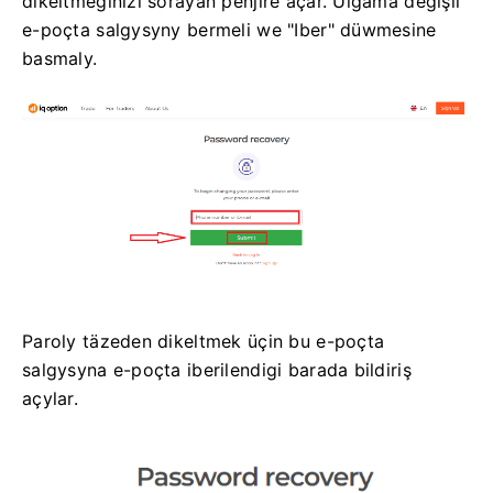
dikeltmegiňizi soraýan penjire açar. Ulgama degişli
e-poçta salgysyny bermeli we "Iber" düwmesine
basmaly.
Paroly täzeden dikeltmek üçin bu e-poçta
salgysyna e-poçta iberilendigi barada bildiriş
açylar.