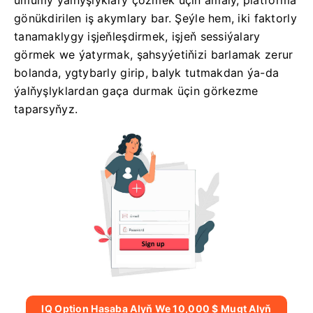
umumy ýalňyşlyklary çözmek üçin amaly, platforma
gönükdirilen iş akymlary bar. Şeýle hem, iki faktorly
tanamaklygy işjeňleşdirmek, işjeň sessiýalary
görmek we ýatyrmak, şahsyýetiňizi barlamak zerur
bolanda, ygtybarly girip, balyk tutmakdan ýa-da
ýalňyşlyklardan gaça durmak üçin görkezme
taparsyňyz.
IQ Option Hasaba Alyň We 10,000 $ Mugt Alyň