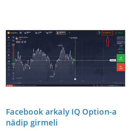
Facebook arkaly IQ Option-a
nädip girmeli