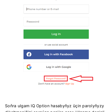
Soňra ulgam IQ Option hasabyňyz üçin parolyňyzy