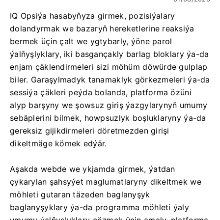
IQ Opsiýa hasabyňyza girmek, pozisiýalary
dolandyrmak we bazaryň hereketlerine reaksiýa
bermek üçin çalt we ygtybarly, ýöne parol
ýalňyşlyklary, iki basgançakly barlag bloklary ýa-da
enjam çäklendirmeleri sizi möhüm döwürde gulplap
biler. Garaşylmadyk tanamaklyk görkezmeleri ýa-da
sessiýa çäkleri peýda bolanda, platforma özüni
alyp barşyny we şowsuz giriş ýazgylarynyň umumy
sebäplerini bilmek, howpsuzlyk boşluklaryny ýa-da
gereksiz gijikdirmeleri döretmezden girişi
dikeltmäge kömek edýär.
Aşakda webde we ykjamda girmek, ýatdan
çykarylan şahsyýet maglumatlaryny dikeltmek we
möhleti gutaran täzeden baglanyşyk
baglanyşyklary ýa-da programma möhleti ýaly