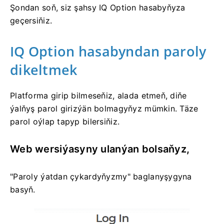
Şondan soň, siz şahsy IQ Option hasabyňyza
geçersiňiz.
IQ Option hasabyndan paroly
dikeltmek
Platforma girip bilmeseňiz, alada etmeň, diňe
ýalňyş parol girizýän bolmagyňyz mümkin. Täze
parol oýlap tapyp bilersiňiz.
Web wersiýasyny ulanýan bolsaňyz,
"Paroly ýatdan çykardyňyzmy" baglanyşygyna
basyň.