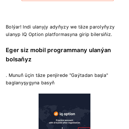
Bolýar! Indi ulanyjy adyňyzy we täze parolyňyzy
ulanyp IQ Option platformasyna girip bilersiňiz.
Eger siz mobil programmany ulanýan
bolsaňyz
. Munuň üçin täze penjirede "Gaýtadan başla"
baglanyşygyna basyň