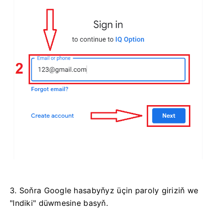
3. Soňra Google hasabyňyz üçin paroly giriziň we
"Indiki" düwmesine basyň.