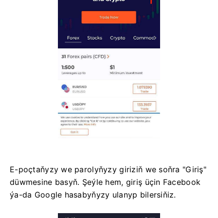
E-poçtaňyzy we parolyňyzy giriziň we soňra "Giriş"
düwmesine basyň. Şeýle hem, giriş üçin Facebook
ýa-da Google hasabyňyzy ulanyp bilersiňiz.