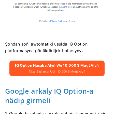
Şondan soň, awtomatiki usulda IQ Option
platformasyna gönükdiriljek bolarsyňyz.
IQ Option Hasaba Alyň We 10,000 $ Mugt Alyň
Täze Başlanlar Üçin 10,000 $ Mugt Alyň
Google arkaly IQ Option-a
nädip girmeli
1. Google hasabyňyz arkaly ygtyýarlandyrmak üçin