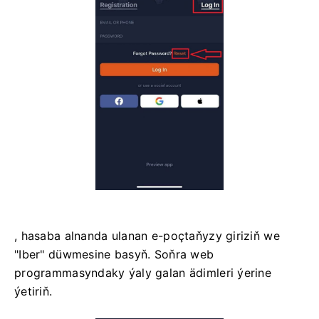
, hasaba alnanda ulanan e-poçtaňyzy giriziň we
"Iber" düwmesine basyň. Soňra web
programmasyndaky ýaly galan ädimleri ýerine
ýetiriň.