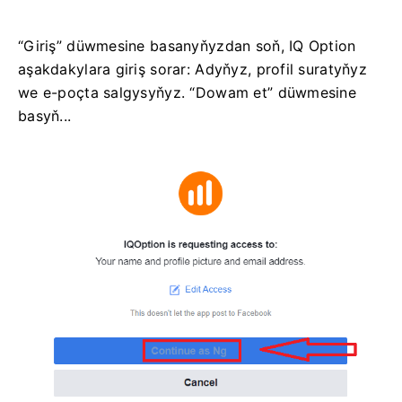
“Giriş” düwmesine basanyňyzdan soň, IQ Option
aşakdakylara giriş sorar: Adyňyz, profil suratyňyz
we e-poçta salgysyňyz. “Dowam et” düwmesine
basyň...