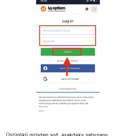
Üstünlikli girişden soň, aşakdaky sahypany