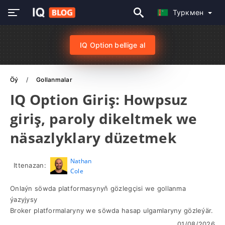
Туркмен
IQ Option bellige al
Öý
Gollanmalar
IQ Option Giriş: Howpsuz
giriş, paroly dikeltmek we
näsazlyklary düzetmek
Nathan
Ittenazan:
Cole
Onlaýn söwda platformasynyň gözlegçisi we gollanma
ýazyjysy
Broker platformalaryny we söwda hasap ulgamlaryny gözleýär.
01/08/2026