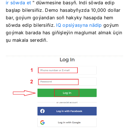
ir söwda et
" düwmesine basyň. Indi söwda edip
başlap bilersiňiz. Demo hasabyňyzda 10,000 dollar
bar, goýum goýandan soň hakyky hasapda hem
söwda edip bilersiňiz.
IQ opsiýasyna nädip
goýum
goýmak barada has giňişleýin maglumat almak üçin
şu makala serediň.