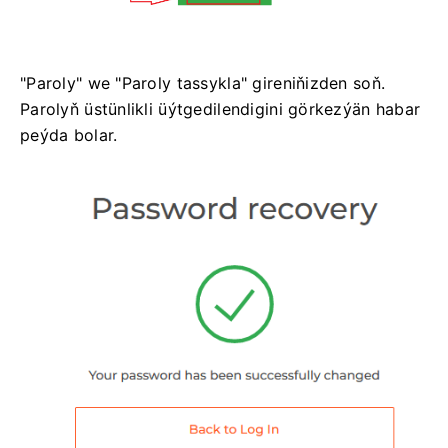
"Paroly" we "Paroly tassykla" gireniňizden soň.
Parolyň üstünlikli üýtgedilendigini görkezýän habar
peýda bolar.