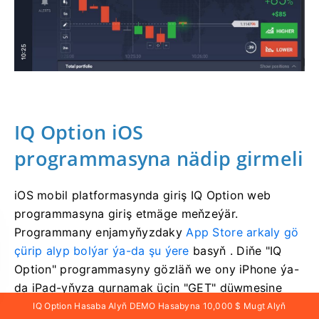
IQ Option iOS
programmasyna nädip girmeli
iOS mobil platformasynda giriş IQ Option web
programmasyna giriş etmäge meňzeýär.
Programmany
enjamyňyzdaky
App Store arkaly gö
çürip alyp bolýar ýa-da
şu ýere
basyň . Diňe "IQ
Option" programmasyny gözläň we ony iPhone ýa-
da iPad-yňyza gurnamak üçin "GET" düwmesine
basyň.
IQ Option Hasaba Alyň DEMO Hasabyna 10,000 $ Mugt Alyň