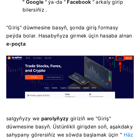
"
Google
" ýa-da "
Facebook
" arkaly girip
bilersiňiz
.
"Giriş" düwmesine basyň, şonda giriş formasy
peýda bolar.
Hasabyňyza girmek üçin hasaba alnan
e-poçta
salgyňyzy
we
parolyňyzy
giriziň we "Giriş"
düwmesine basyň. Üstünlikli girişden soň, aşakdaky
sahypany görersiňiz we
söwda başlamak üçin "
Häz