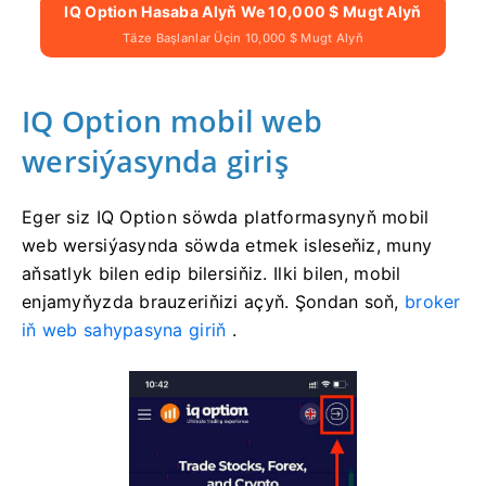
IQ Option Hasaba Alyň We 10,000 $ Mugt Alyň
Täze Başlanlar Üçin 10,000 $ Mugt Alyň
IQ Option mobil web
wersiýasynda giriş
Eger siz IQ Option söwda platformasynyň mobil
web wersiýasynda söwda etmek isleseňiz, muny
aňsatlyk bilen edip bilersiňiz. Ilki bilen, mobil
enjamyňyzda brauzeriňizi açyň. Şondan soň,
broker
iň web sahypasyna giriň
.