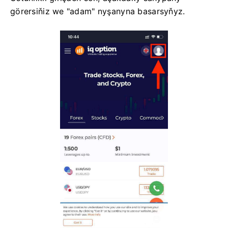
görersiňiz we "adam" nyşanyna basarsyňyz.