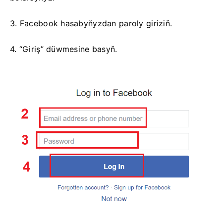
3. Facebook hasabyňyzdan paroly giriziň.
4. “Giriş” düwmesine basyň.