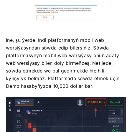
Ine, şu ýerde! Indi platformanyň mobil web
wersiýasyndan söwda edip bilersiňiz. Söwda
platformasynyň mobil web wersiýasy onuň adaty
web wersiýasy bilen doly birmeňzeş. Netijede,
söwda etmekde we pul geçirmekde hiç hili
kynçylyk bolmaz. Platformada söwda etmek üçin
Demo hasabyňyzda 10,000 dollar bar.