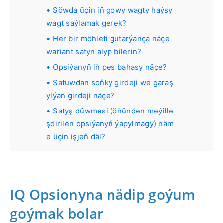
Söwda üçin iň gowy wagty haýsy
wagt saýlamak gerek?
Her bir möhleti gutarýança näçe
wariant satyn alyp bilerin?
Opsiýanyň iň pes bahasy näçe?
Satuwdan soňky girdeji we garaş
ylýan girdeji näçe?
Satyş düwmesi (öňünden meýille
şdirilen opsiýanyň ýapylmagy) näm
e üçin işjeň däl?
IQ Opsionyna nädip goýum
goýmak bolar