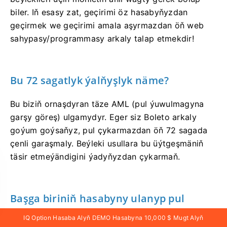
biler. Iň esasy zat, geçirimi öz hasabyňyzdan
geçirmek we geçirimi amala aşyrmazdan öň web
sahypasy/programmasy arkaly talap etmekdir!
Bu 72 sagatlyk ýalňyşlyk näme?
Bu biziň ornaşdyran täze AML (pul ýuwulmagyna
garşy göreş) ulgamydyr. Eger siz Boleto arkaly
goýum goýsaňyz, pul çykarmazdan öň 72 sagada
çenli garaşmaly. Beýleki usullara bu üýtgeşmäniň
täsir etmeýändigini ýadyňyzdan çykarmaň.
Başga biriniň hasabyny ulanyp pul
goýup bolýarmy?
IQ Option Hasaba Alyň DEMO Hasabyna 10,000 $ Mugt Alyň