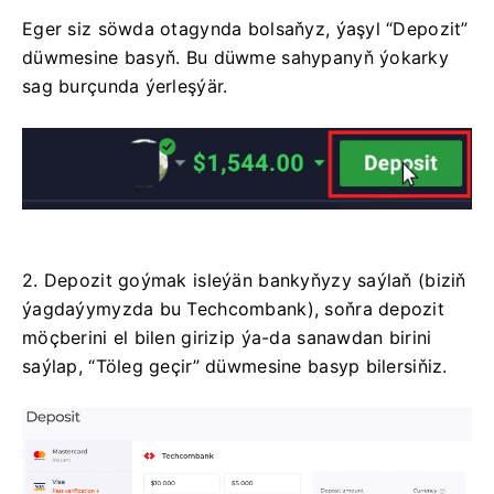
Eger siz söwda otagynda bolsaňyz, ýaşyl “Depozit”
düwmesine basyň. Bu düwme sahypanyň ýokarky
sag burçunda ýerleşýär.
2. Depozit goýmak isleýän bankyňyzy saýlaň (biziň
ýagdaýymyzda bu Techcombank), soňra depozit
möçberini el bilen girizip ýa-da sanawdan birini
saýlap, “Töleg geçir” düwmesine basyp bilersiňiz.