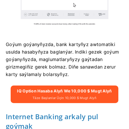
Goýum goýanyňyzda, bank kartyňyz awtomatiki
usulda hasabyňyza baglanýar. Indiki gezek goýum
goýanyňyzda, maglumatlaryňyzy gaýtadan
girizmegiňiz gerek bolmaz. Diňe sanawdan zerur
karty saýlamaly bolarsyňyz.
IQ Option Hasaba Alyň We 10,000 $ Mugt Alyň
Täze Başlanlar Üçin 10,000 $ Mugt Alyň
Internet Banking arkaly pul
goýmak