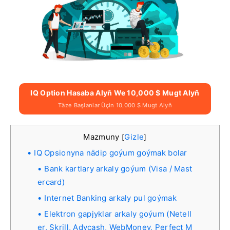
IQ Option Hasaba Alyň We 10,000 $ Mugt Alyň
Täze Başlanlar Üçin 10,000 $ Mugt Alyň
Mazmuny
Gizle
[
]
IQ Opsionyna nädip goýum goýmak bolar
Bank kartlary arkaly goýum (Visa / Mast
ercard)
Internet Banking arkaly pul goýmak
Elektron gapjyklar arkaly goýum (Netell
er, Skrill, Advcash, WebMoney, Perfect M