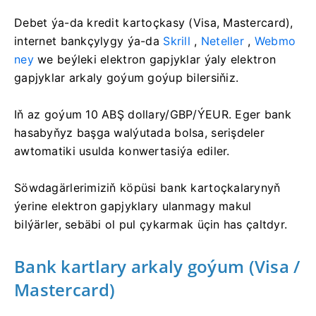
Debet ýa-da kredit kartoçkasy (Visa, Mastercard),
internet bankçylygy ýa-da
Skrill
,
Neteller
,
Webmo
ney
we beýleki elektron gapjyklar ýaly elektron
gapjyklar arkaly goýum goýup bilersiňiz.
Iň az goýum 10 ABŞ dollary/GBP/ÝEUR. Eger bank
hasabyňyz başga walýutada bolsa, serişdeler
awtomatiki usulda konwertasiýa ediler.
Söwdagärlerimiziň köpüsi bank kartoçkalarynyň
ýerine elektron gapjyklary ulanmagy makul
bilýärler, sebäbi ol pul çykarmak üçin has çaltdyr.
Bank kartlary arkaly goýum (Visa /
Mastercard)