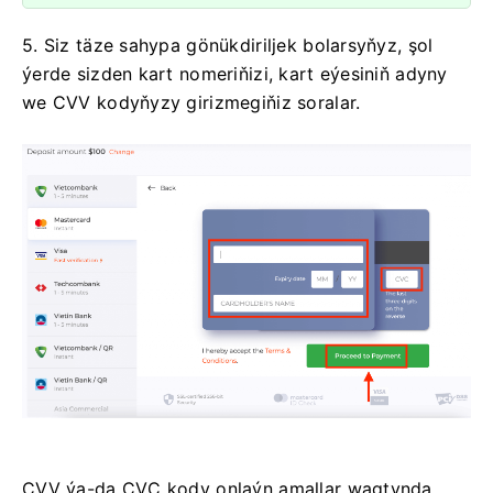
5. Siz täze sahypa gönükdiriljek bolarsyňyz, şol
ýerde sizden kart nomeriňizi, kart eýesiniň adyny
we CVV kodyňyzy girizmegiňiz soralar.
CVV ýa-da СVС kody onlaýn amallar wagtynda