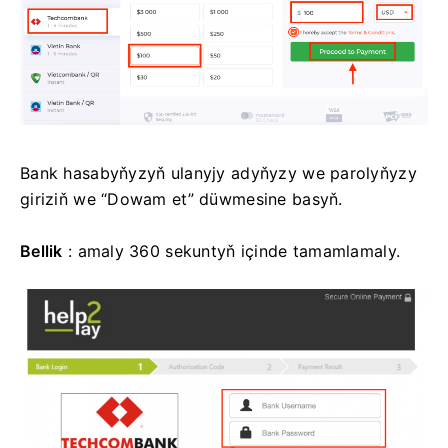
Bank hasabyňyzyň ulanyjy adyňyzy we parolyňyzy
giriziň we “Dowam et” düwmesine basyň.
Bellik
: amaly 360 sekuntyň içinde tamamlamaly.