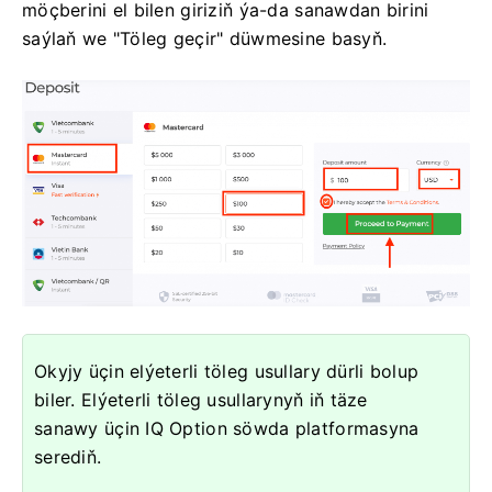
möçberini el bilen giriziň ýa-da sanawdan birini
saýlaň we "Töleg geçir" düwmesine basyň.
Okyjy üçin elýeterli töleg usullary dürli bolup
biler. Elýeterli töleg usullarynyň iň täze
sanawy üçin IQ Option söwda platformasyna
serediň.