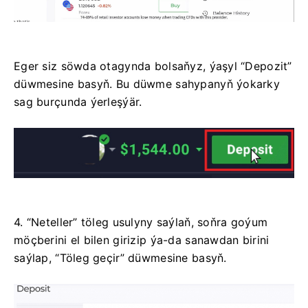
Eger siz söwda otagynda bolsaňyz, ýaşyl “Depozit”
düwmesine basyň. Bu düwme sahypanyň ýokarky
sag burçunda ýerleşýär.
4. “Neteller” töleg usulyny saýlaň, soňra goýum
möçberini el bilen girizip ýa-da sanawdan birini
saýlap, “Töleg geçir” düwmesine basyň.