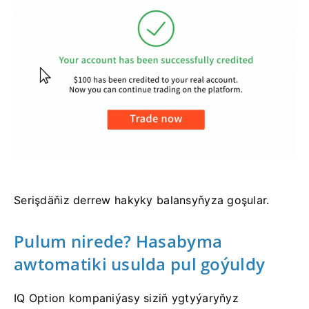
Serişdäňiz derrew hakyky balansyňyza goşular.
Pulum nirede? Hasabyma
awtomatiki usulda pul goýuldy
IQ Option kompaniýasy siziň ygtyýaryňyz