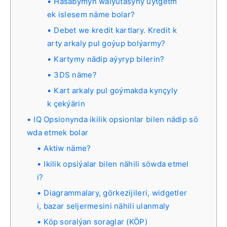
Hasabymyň walýutasyny üýtgetm
ek islesem näme bolar?
Debet we kredit kartlary. Kredit k
arty arkaly pul goýup bolýarmy?
Kartymy nädip aýyryp bilerin?
3DS näme?
Kart arkaly pul goýmakda kynçyly
k çekýärin
IQ Opsionynda ikilik opsionlar bilen nädip sö
wda etmek bolar
Aktiw näme?
Ikilik opsiýalar bilen nähili söwda etmel
i?
Diagrammalary, görkezijileri, widgetler
i, bazar seljermesini nähili ulanmaly
Köp soralýan soraglar (KÖP)