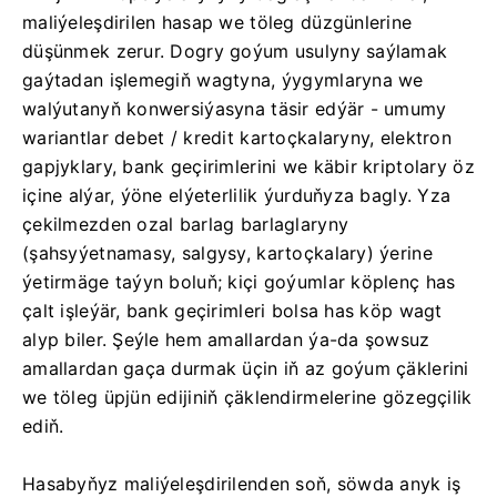
maliýeleşdirilen hasap we töleg düzgünlerine
düşünmek zerur. Dogry goýum usulyny saýlamak
gaýtadan işlemegiň wagtyna, ýygymlaryna we
walýutanyň konwersiýasyna täsir edýär - umumy
wariantlar debet / kredit kartoçkalaryny, elektron
gapjyklary, bank geçirimlerini we käbir kriptolary öz
içine alýar, ýöne elýeterlilik ýurduňyza bagly. Yza
çekilmezden ozal barlag barlaglaryny
(şahsyýetnamasy, salgysy, kartoçkalary) ýerine
ýetirmäge taýyn boluň; kiçi goýumlar köplenç has
çalt işleýär, bank geçirimleri bolsa has köp wagt
alyp biler. Şeýle hem amallardan ýa-da şowsuz
amallardan gaça durmak üçin iň az goýum çäklerini
we töleg üpjün edijiniň çäklendirmelerine gözegçilik
ediň.
Hasabyňyz maliýeleşdirilenden soň, söwda anyk iş