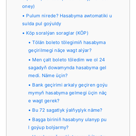
oney)
Pulum nirede? Hasabyma awtomatiki u
sulda pul goýuldy
Köp soralýan soraglar (KÖP)
Tölän boleto tölegimiň hasabyma
geçirilmegi näçe wagt alýar?
Men çalt boleto töledim we ol 24
sagadyň dowamynda hasabyma gel
medi. Näme üçin?
Bank geçirimi arkaly geçiren goýu
mymyň hasabyma gelmegi üçin näç
e wagt gerek?
Bu 72 sagatlyk ýalňyşlyk näme?
Başga biriniň hasabyny ulanyp pu
l goýup bolýarmy?