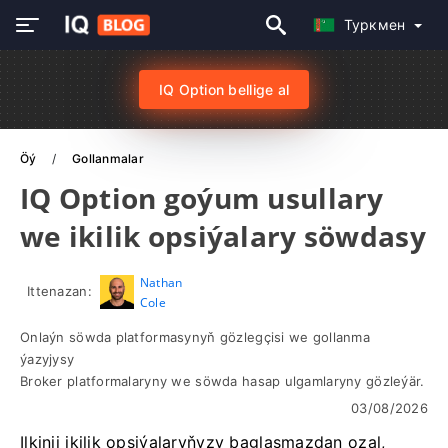
Туркмен
IQ Option bellige al
Öý
Gollanmalar
IQ Option goýum usullary
we ikilik opsiýalary söwdasy
Nathan
Ittenazan:
Cole
Onlaýn söwda platformasynyň gözlegçisi we gollanma
ýazyjysy
Broker platformalaryny we söwda hasap ulgamlaryny gözleýär.
03/08/2026
Ilkinji ikilik opsiýalaryňyzy baglaşmazdan ozal,