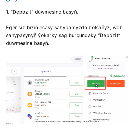
1. “Depozit” düwmesine basyň.
Eger siz biziň esasy sahypamyzda bolsaňyz, web
sahypasynyň ýokarky sag burçundaky “Depozit”
düwmesine basyň.