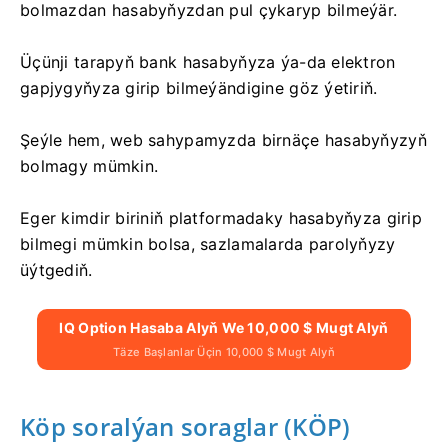
bolmazdan hasabyňyzdan pul çykaryp bilmeýär.
Üçünji tarapyň bank hasabyňyza ýa-da elektron
gapjygyňyza girip bilmeýändigine göz ýetiriň.
Şeýle hem, web sahypamyzda birnäçe hasabyňyzyň
bolmagy mümkin.
Eger kimdir biriniň platformadaky hasabyňyza girip
bilmegi mümkin bolsa, sazlamalarda parolyňyzy
üýtgediň.
IQ Option Hasaba Alyň We 10,000 $ Mugt Alyň
Täze Başlanlar Üçin 10,000 $ Mugt Alyň
Köp soralýan soraglar (KÖP)