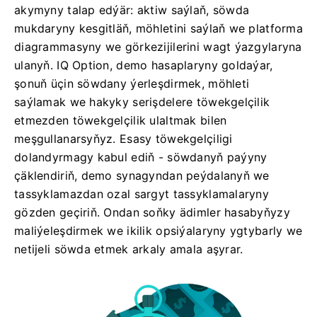
akymyny talap edýär: aktiw saýlaň, söwda
mukdaryny kesgitläň, möhletini saýlaň we platforma
diagrammasyny we görkezijilerini wagt ýazgylaryna
ulanyň. IQ Option, demo hasaplaryny goldaýar,
şonuň üçin söwdany ýerleşdirmek, möhleti
saýlamak we hakyky serişdelere töwekgelçilik
etmezden töwekgelçilik ulaltmak bilen
meşgullanarsyňyz. Esasy töwekgelçiligi
dolandyrmagy kabul ediň - söwdanyň paýyny
çäklendiriň, demo synagyndan peýdalanyň we
tassyklamazdan ozal sargyt tassyklamalaryny
gözden geçiriň. Ondan soňky ädimler hasabyňyzy
maliýeleşdirmek we ikilik opsiýalaryny ygtybarly we
netijeli söwda etmek arkaly amala aşyrar.