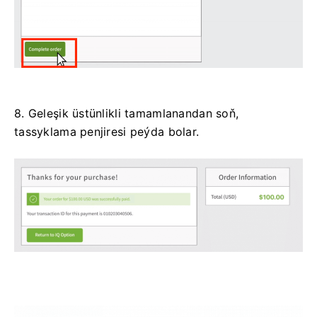
8. Geleşik üstünlikli tamamlanandan soň,
tassyklama penjiresi peýda bolar.