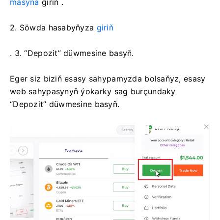
masyna
giriň .
2.
Söwda hasabyňyza
giriň
. 3. “Depozit” düwmesine basyň.
Eger siz biziň esasy sahypamyzda bolsaňyz, esasy
web sahypasynyň ýokarky sag burçundaky
“Depozit” düwmesine basyň.