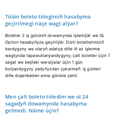
Tölän boleto tölegimiň hasabyma
geçirilmegi näçe wagt alýar?
Boletler 2 iş gününiň dowamynda işlenilýär we IQ
Option hasabyňyza geçirilýär. Dürli boletlerimiziň
bardygyny we olaryň adatça diňe iň az işlenme
wagtynda tapawutlanýandygyny, çalt boletler üçin 1
sagat we beýleki wersiýalar üçin 1 gün
bolýandygyny ýadyňyzdan çykarmaň: iş günleri
diňe duşenbeden anna gününe çenli.
Men çalt boleto töledim we ol 24
sagadyň dowamynda hasabyma
gelmedi. Näme üçin?