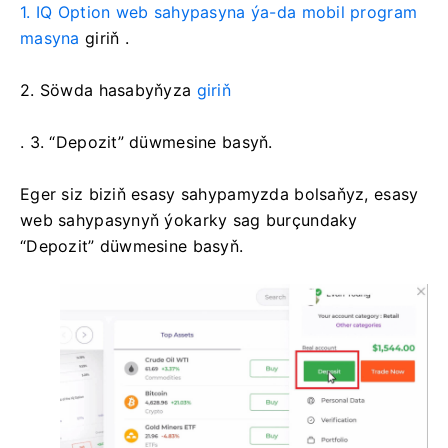
1. IQ Option web sahypasyna ýa-da mobil program
masyna
giriň
.
2.
Söwda hasabyňyza
giriň
. 3. “Depozit” düwmesine basyň.
Eger siz biziň esasy sahypamyzda bolsaňyz, esasy
web sahypasynyň ýokarky sag burçundaky
“Depozit” düwmesine basyň.