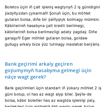
Boletos üçin iň çalt işleniş wagtynyň 2 iş günidigini
ýadyňyzdan çykarmaň! Şonuň üçin, bu möhlet
gutaran bolsa, diňe bir ýalňyşlyk bolmagy mümkin.
Käbirleriniň hasabyna çalt kredit berilmegi,
käbirleriniň bolsa berilmezligi adaty ýagdaý. Diňe
garaşyň! Eger möhlet gutaran bolsa, goldaw
gullugy arkaly bize ýüz tutmagy maslahat berýäris.
Bank geçirimi arkaly geçiren
goýumymyň hasabyma gelmegi üçin
näçe wagt gerek?
Bank geçirimleri üçin standart iň ýokary möhlet 2 iş
güni bolup, ol has az wagt alyp biler. Şeýle-de
bolsa, käbir boletler has az wagtda işlenilşi ýaly,
beýlekileri üçin möhletiň ähli wagty gerek bolup