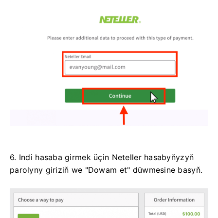
6. Indi hasaba girmek üçin Neteller hasabyňyzyň
parolyny giriziň we "Dowam et" düwmesine basyň.