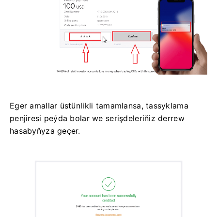
Eger amallar üstünlikli tamamlansa, tassyklama
penjiresi peýda bolar we serişdeleriňiz derrew
hasabyňyza geçer.