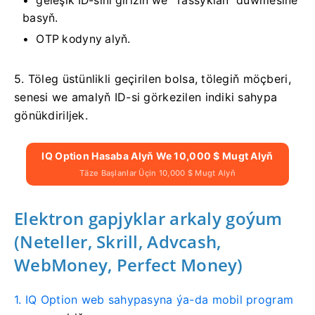
geleşik ID-sini giriziň we “Tassyklaň” düwmesine
basyň.
OTP kodyny alyň.
5. Töleg üstünlikli geçirilen bolsa, tölegiň möçberi,
senesi we amalyň ID-si görkezilen indiki sahypa
gönükdiriljek.
IQ Option Hasaba Alyň We 10,000 $ Mugt Alyň
Täze Başlanlar Üçin 10,000 $ Mugt Alyň
Elektron gapjyklar arkaly goýum
(Neteller, Skrill, Advcash,
WebMoney, Perfect Money)
1. IQ Option web sahypasyna ýa-da mobil program