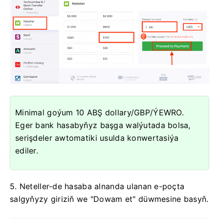
Minimal goýum 10 ABŞ dollary/GBP/ÝEWRO.
Eger bank hasabyňyz başga walýutada bolsa,
serişdeler awtomatiki usulda konwertasiýa
ediler.
5. Neteller-de hasaba alnanda ulanan e-poçta
salgyňyzy giriziň we "Dowam et" düwmesine basyň.