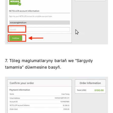
7. Töleg maglumatlaryny barlaň we "Sargydy
tamamla" düwmesine basyň.