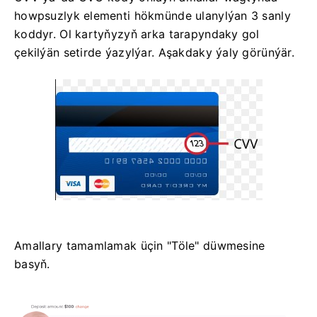
howpsuzlyk elementi hökmünde ulanylýan 3 sanly
koddyr. Ol kartyňyzyň arka tarapyndaky gol
çekilýän setirde ýazylýar. Aşakdaky ýaly görünýär.
Amallary tamamlamak üçin "Töle" düwmesine
basyň.