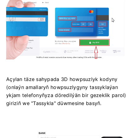
Açylan täze sahypada 3D howpsuzlyk kodyny
(onlaýn amallaryň howpsuzlygyny tassyklaýan
ykjam telefonyňyza döredilýän bir gezeklik parol)
giriziň we "Tassykla" düwmesine basyň.