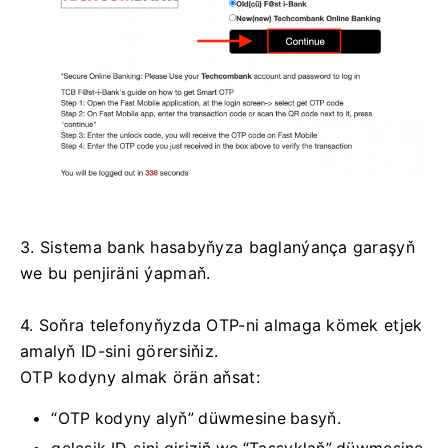
3. Sistema bank hasabyňyza baglanýança garaşyň
we bu penjiräni ýapmaň.
4. Soňra telefonyňyzda OTP-ni almaga kömek etjek
amalyň ID-sini görersiňiz.
OTP kodyny almak örän aňsat:
“OTP kodyny alyň” düwmesine basyň.