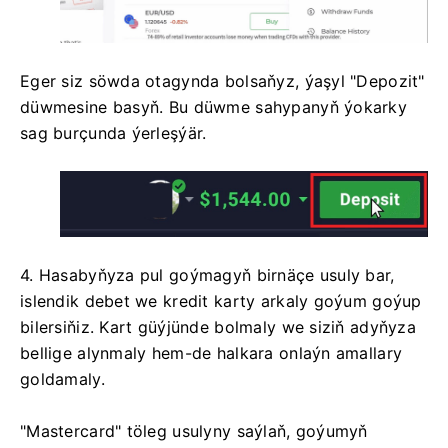
Eger siz söwda otagynda bolsaňyz, ýaşyl "Depozit"
düwmesine basyň. Bu düwme sahypanyň ýokarky
sag burçunda ýerleşýär.
4. Hasabyňyza pul goýmagyň birnäçe usuly bar,
islendik debet we kredit karty arkaly goýum goýup
bilersiňiz. Kart güýjünde bolmaly we siziň adyňyza
bellige alynmaly hem-de halkara onlaýn amallary
goldamaly.
"Mastercard" töleg usulyny saýlaň, goýumyň