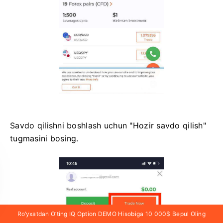
Savdo qilishni boshlash uchun "Hozir savdo qilish"
tugmasini bosing.
Ro‘yxatdan O‘ting IQ Option DEMO Hisobiga 10 000$ Bepul Oling