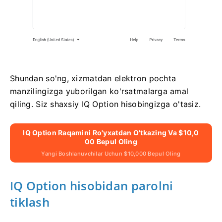
Shundan so'ng, xizmatdan elektron pochta
manzilingizga yuborilgan ko'rsatmalarga amal
qiling. Siz shaxsiy IQ Option hisobingizga o'tasiz.
IQ Option Raqamini Ro'yxatdan O'tkazing Va $10,0
00 Bepul Oling
Yangi Boshlanuvchilar Uchun $10,000 Bepul Oling
IQ Option hisobidan parolni
tiklash