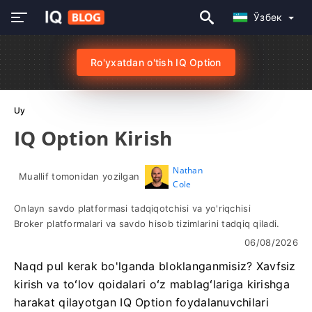
Ўзбек
Ro'yxatdan o'tish IQ Option
Uy
IQ Option Kirish
Nathan
Muallif tomonidan yozilgan
Cole
Onlayn savdo platformasi tadqiqotchisi va yo'riqchisi
Broker platformalari va savdo hisob tizimlarini tadqiq qiladi.
06/08/2026
Naqd pul kerak bo'lganda bloklanganmisiz? Xavfsiz
kirish va toʻlov qoidalari oʻz mablagʻlariga kirishga
harakat qilayotgan IQ Option foydalanuvchilari