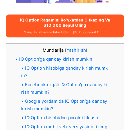
IQ Option Raqamini Ro'yxatdan O'tkazing Va
$10,000 Bepul Oling
Yangi Boshlanuvchilar Uchun $10,000 Bepul Oling
Mundarija
Yashirish
[
]
IQ Option’ga qanday kirish mumkin
IQ Option hisobiga qanday kirish mumk
in?
Facebook orqali IQ Option’ga qanday ki
rish mumkin?
Google yordamida IQ Option’ga qanday
kirish mumkin?
IQ Option hisobidan parolni tiklash
IQ Option mobil veb-versiyasida tizimg