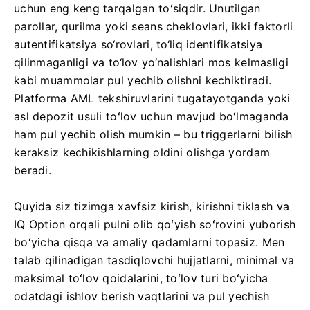
uchun eng keng tarqalgan toʻsiqdir. Unutilgan
parollar, qurilma yoki seans cheklovlari, ikki faktorli
autentifikatsiya so‘rovlari, to‘liq identifikatsiya
qilinmaganligi va to‘lov yo‘nalishlari mos kelmasligi
kabi muammolar pul yechib olishni kechiktiradi.
Platforma AML tekshiruvlarini tugatayotganda yoki
asl depozit usuli toʻlov uchun mavjud boʻlmaganda
ham pul yechib olish mumkin – bu triggerlarni bilish
keraksiz kechikishlarning oldini olishga yordam
beradi.
Quyida siz tizimga xavfsiz kirish, kirishni tiklash va
IQ Option orqali pulni olib qoʻyish soʻrovini yuborish
boʻyicha qisqa va amaliy qadamlarni topasiz. Men
talab qilinadigan tasdiqlovchi hujjatlarni, minimal va
maksimal toʻlov qoidalarini, toʻlov turi boʻyicha
odatdagi ishlov berish vaqtlarini va pul yechish