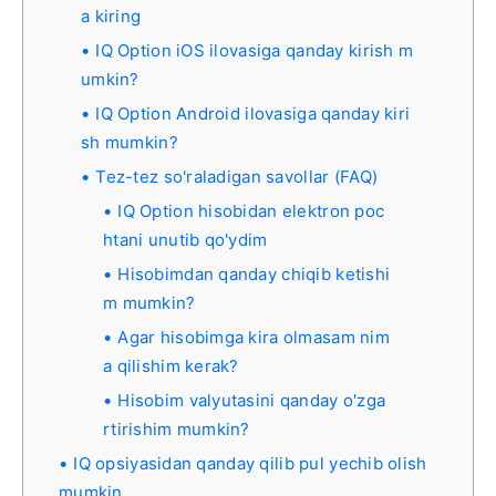
a kiring
IQ Option iOS ilovasiga qanday kirish m
umkin?
IQ Option Android ilovasiga qanday kiri
sh mumkin?
Tez-tez so'raladigan savollar (FAQ)
IQ Option hisobidan elektron poc
htani unutib qo'ydim
Hisobimdan qanday chiqib ketishi
m mumkin?
Agar hisobimga kira olmasam nim
a qilishim kerak?
Hisobim valyutasini qanday o'zga
rtirishim mumkin?
IQ opsiyasidan qanday qilib pul yechib olish
mumkin