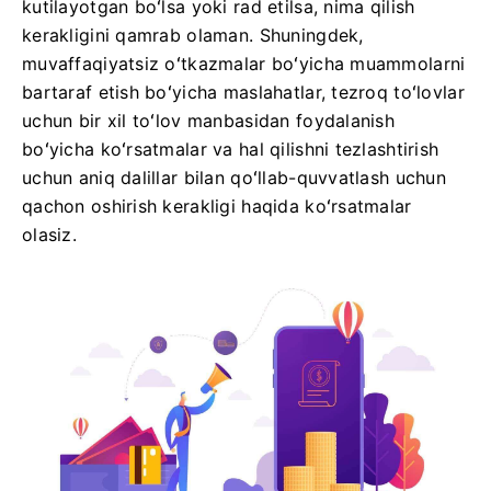
kutilayotgan boʻlsa yoki rad etilsa, nima qilish
kerakligini qamrab olaman. Shuningdek,
muvaffaqiyatsiz oʻtkazmalar boʻyicha muammolarni
bartaraf etish boʻyicha maslahatlar, tezroq toʻlovlar
uchun bir xil toʻlov manbasidan foydalanish
boʻyicha koʻrsatmalar va hal qilishni tezlashtirish
uchun aniq dalillar bilan qoʻllab-quvvatlash uchun
qachon oshirish kerakligi haqida koʻrsatmalar
olasiz.