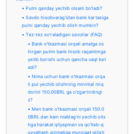
Pulni qanday yechib olsam bo'ladi?
Savdo hisobvarag'idan bank kartasiga
pulni qanday yechib olish mumkin?
Tez-tez so'raladigan savollar (FAQ)
Bank o'tkazmasi orqali amalga os
hirgan pulim bank hisob raqamimga
yetib borishi uchun qancha vaqt ket
adi?
Nima uchun bank o'tkazmasi orqa
li pul yechib olishning minimal miq
dorini 150.00BRL ga o'zgartirdingi
z?
Men bank o'tkazmasi orqali 150.0
0BRL dan kam mablag'ni yechib olis
hga harakat qilyapman va qo'llab-q
uvvatlash xizmatiga murojaat qilish