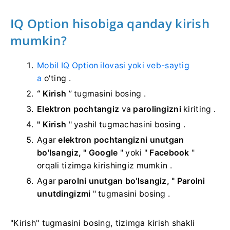
IQ Option hisobiga qanday kirish
mumkin?
Mobil IQ Option ilovasi yoki veb-saytig
a
o'ting
.
“ Kirish
”
tugmasini bosing .
Elektron pochtangiz
va
parolingizni
kiriting
.
" Kirish
" yashil tugmachasini
bosing .
Agar
elektron pochtangizni unutgan
bo'lsangiz, "
Google
" yoki "
Facebook
"
orqali tizimga kirishingiz mumkin
.
Agar
parolni unutgan bo'lsangiz, "
Parolni
unutdingizmi
" tugmasini bosing
.
"Kirish" tugmasini bosing, tizimga kirish shakli