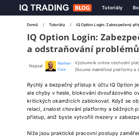
Tutoriály
Bo
Domů
Tutoriály
IQ Option Login: Zabezpečený pří
IQ Option Login: Zabezpe
a odstraňování problém
Výzkumník online obchodní pla
Nathan
Napsal
Cole
Zkoumá makléřské platformy a 
Rychlý a bezpečný přístup k účtu IQ Option je
ale chyby v hesle, blokování dvoufázového o
kritických okamžicích zablokovat. Když se o
relací, znalost chování platformy a běžných 
přístup, aniž byste vytvořili mezery v zabez
Níže jsou praktické pracovní postupy zaměřen