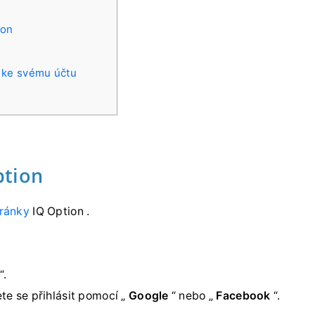
ion
t ke svému účtu
ption
ránky
IQ Option .
“.
te se přihlásit pomocí „
Google
“ nebo „
Facebook
“.