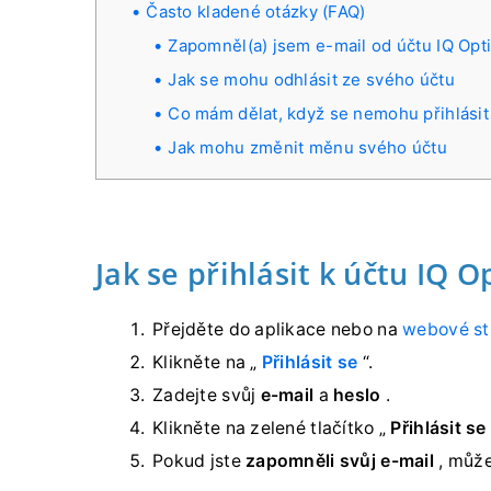
Často kladené otázky (FAQ)
Zapomněl(a) jsem e-mail od účtu IQ Opt
Jak se mohu odhlásit ze svého účtu
Co mám dělat, když se nemohu přihlási
Jak mohu změnit měnu svého účtu
Jak se přihlásit k účtu IQ O
Přejděte do aplikace nebo na
webové st
Klikněte na „
Přihlásit se
“.
Zadejte svůj
e-mail
a
heslo
.
Klikněte na zelené tlačítko „
Přihlásit se
Pokud jste
zapomněli svůj e-mail
, může