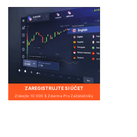
ZAREGISTRUJTE SI ÚČET
Získejte 10 000 $ Zdarma Pro Začátečníky