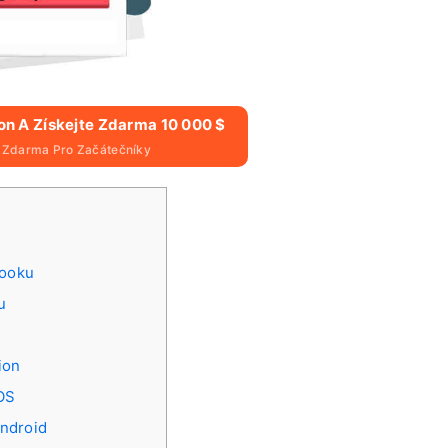
ion A Získejte Zdarma 10 000 $
$ Zdarma Pro Začátečníky
booku
u
ion
iOS
Android