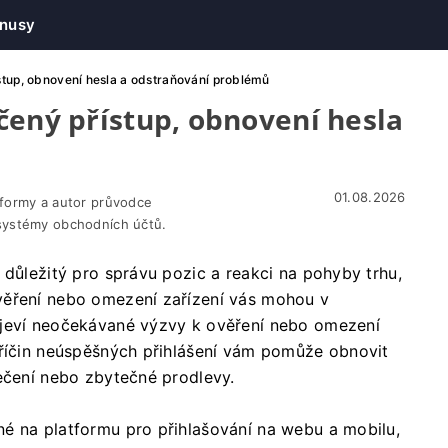
nusy
stup, obnovení hesla a odstraňování problémů
čený přístup, obnovení hesla
ů
01.08.2026
tformy a autor průvodce
systémy obchodních účtů.
 důležitý pro správu pozic a reakci na pohyby trhu,
věření nebo omezení zařízení vás mohou v
bjeví neočekávané výzvy k ověření nebo omezení
příčin neúspěšných přihlášení vám pomůže obnovit
pečení nebo zbytečné prodlevy.
é na platformu pro přihlašování na webu a mobilu,