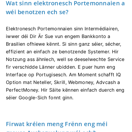
Wat sinn elektronesch Portemonnaien a
wéi benotzen ech se?
Elektronesch Portemonnaien sinn Intermédiairen,
iwwer déi Dir Är Sue vun engem Bankkonto a
Brasilien ofhiewe kënnt. Si sinn ganz séier, sécher,
effizient an einfach ze benotzende Systemer. Hir
Notzung ass ähnlech, well se deeselwechte Service
fir verschidde Länner ubidden. E puer hunn eng
Interface op Portugisesch. Am Moment schafft IQ
Option mat Neteller, Skrill, Webmoney, Advcash a
PerfectMoney. Hir Säite kënnen einfach duerch eng
séier Google-Sich fonnt ginn.
Firwat kréien meng Frënn eng méi