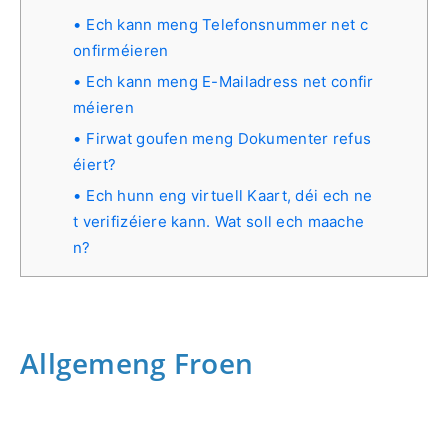
Ech kann meng Telefonsnummer net c
onfirméieren
Ech kann meng E-Mailadress net confir
méieren
Firwat goufen meng Dokumenter refus
éiert?
Ech hunn eng virtuell Kaart, déi ech ne
t verifizéiere kann. Wat soll ech maache
n?
Allgemeng Froen