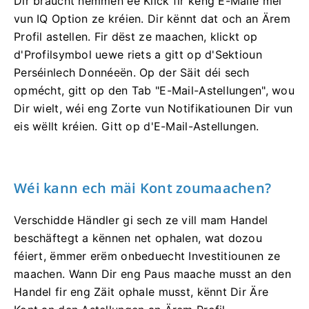
Dir braucht nëmmen ee Klick fir keng E-Maile méi
vun IQ Option ze kréien. Dir kënnt dat och an Ärem
Profil astellen. Fir dëst ze maachen, klickt op
d'Profilsymbol uewe riets a gitt op d'Sektioun
Perséinlech Donnéeën. Op der Säit déi sech
opmécht, gitt op den Tab "E-Mail-Astellungen", wou
Dir wielt, wéi eng Zorte vun Notifikatiounen Dir vun
eis wëllt kréien. Gitt op d'E-Mail-Astellungen.
Wéi kann ech mäi Kont zoumaachen?
Verschidde Händler gi sech ze vill mam Handel
beschäftegt a kënnen net ophalen, wat dozou
féiert, ëmmer erëm onbeduecht Investitiounen ze
maachen. Wann Dir eng Paus maache musst an den
Handel fir eng Zäit ophale musst, kënnt Dir Äre