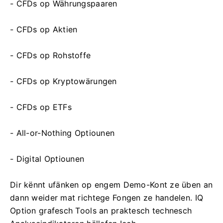
- CFDs op Währungspaaren
- CFDs op Aktien
- CFDs op Rohstoffe
- CFDs op Kryptowärungen
- CFDs op ETFs
- All-or-Nothing Optiounen
- Digital Optiounen
Dir kënnt ufänken op engem Demo-Kont ze üben an
dann weider mat richtege Fongen ze handelen. IQ
Option grafesch Tools an praktesch technesch