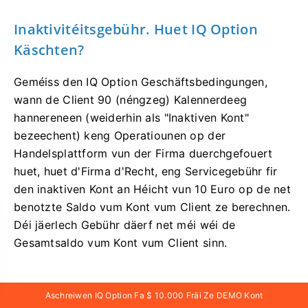
Inaktivitéitsgebühr. Huet IQ Option
Käschten?
Geméiss den IQ Option Geschäftsbedingungen,
wann de Client 90 (néngzeg) Kalennerdeeg
hannereneen (weiderhin als "Inaktiven Kont"
bezeechent) keng Operatiounen op der
Handelsplattform vun der Firma duerchgefouert
huet, huet d'Firma d'Recht, eng Servicegebühr fir
den inaktiven Kont an Héicht vun 10 Euro op de net
benotzte Saldo vum Kont vum Client ze berechnen.
Déi jäerlech Gebühr däerf net méi wéi de
Gesamtsaldo vum Kont vum Client sinn.
Aschreiwen IQ Option Fa $ 10.000 Fräi Ze DEMO Kont
Wéi kann ech mech vu mengem Kont