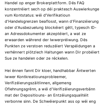
Handel op enger Brokerplattform. Dës FAQ
konzentréiert sech op déi praktesch Auswierkunge
vum Kontstatus: wéi d'Verifikatioun
d'Handelsgrenzen beaflosst, wann d'Finanzéierung
oder d'Ausbezuelung blockéiert gëtt, typesch ID-
an Adressdokumenter akzeptéiert, a wat ze
erwaarden während der Iwwerpréiwung. Dës
Punkten ze verstoen reduzéiert Verspéidungen a
verhënnert plötzlech Haltungen wann Dir probéiert
Sue ze handelen oder ze réckelen.
Hei ënnen fannt Dir kloer, handhabbar Äntwerten
iwwer Kontkreatiounsprobleemer,
Verifizéierungszäitlinnen, allgemeng
Oflehnungsgrënn, a wéi d'Verifizéierungsverbänn
mat der Depositiouns- an Entzéiungsqualitéit
verbonne sinn. De Schwéierpunkt ass op wéi eng