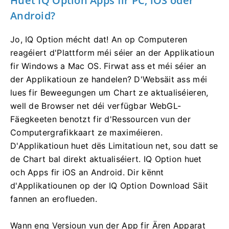
Huet IQ Option Apps fir PC, iOS oder
Android?
Jo, IQ Option mécht dat! An op Computeren
reagéiert d'Plattform méi séier an der Applikatioun
fir Windows a Mac OS. Firwat ass et méi séier an
der Applikatioun ze handelen? D'Websäit ass méi
lues fir Beweegungen um Chart ze aktualiséieren,
well de Browser net déi verfügbar WebGL-
Fäegkeeten benotzt fir d'Ressourcen vun der
Computergrafikkaart ze maximéieren.
D'Applikatioun huet dës Limitatioun net, sou datt se
de Chart bal direkt aktualiséiert. IQ Option huet
och Apps fir iOS an Android. Dir kënnt
d'Applikatiounen op der IQ Option Download Säit
fannen an eroflueden.
Wann eng Versioun vun der App fir Ären Apparat