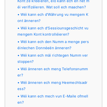
Kont ze kreéieren, elo kann ech en net m
éi verifizéieren. Wat soll ech maachen?
Wéi kann ech d'Währung vu mengem K
ont änneren?
Wéi kann ech d'Sessiounsgeschicht vu
mengem Kont kontrolléieren?
Wéi kann ech den Numm a menge pers
éinlechen Donnéeën änneren?
Wéi kann ech mäi richtegen Numm ver
stoppen?
Wéi änneren ech meng Telefonsnumm
er?
Wéi änneren ech meng Heemechtsadr
ess?
Wéi kann ech mech vun E-Maile ofmell
en?