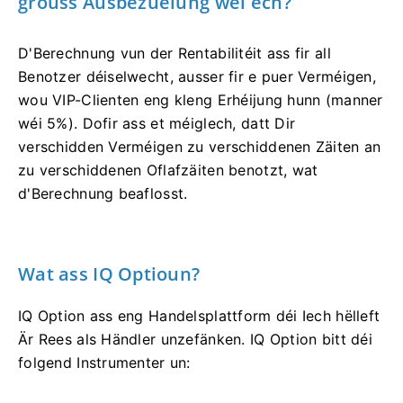
grouss Ausbezuelung wéi ech?
D'Berechnung vun der Rentabilitéit ass fir all
Benotzer déiselwecht, ausser fir e puer Verméigen,
wou VIP-Clienten eng kleng Erhéijung hunn (manner
wéi 5%). Dofir ass et méiglech, datt Dir
verschidden Verméigen zu verschiddenen Zäiten an
zu verschiddenen Oflafzäiten benotzt, wat
d'Berechnung beaflosst.
Wat ass IQ Optioun?
IQ Option ass eng Handelsplattform déi Iech hëlleft
Är Rees als Händler unzefänken. IQ Option bitt déi
folgend Instrumenter un: