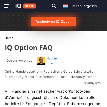
Lëtzebuergesch
Aschreiwen IQ Option
Home
IQ Option FAQ
Nathan
Geschriwwen vum
Cole
Online Handelsplattform Fuerscher a Guide Schrëftsteller
Fuerschung Broker Plattformen an HandelskontoSystemer.
06/08/2026
Vill Händler sinn net sécher wat d'Kontotypen,
d'Verifizéierungsschrëtt an d'Dokumentkontrolle
bedeite fir Zougang zu Dépôten, Entloossungen an