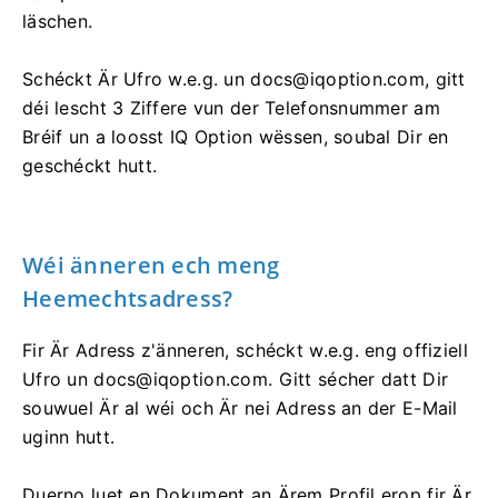
läschen.
Schéckt Är Ufro w.e.g. un
docs@iqoption.com
, gitt
déi lescht 3 Ziffere vun der Telefonsnummer am
Bréif un a loosst IQ Option wëssen, soubal Dir en
geschéckt hutt.
Wéi änneren ech meng
Heemechtsadress?
Fir Är Adress z'änneren, schéckt w.e.g. eng offiziell
Ufro un
docs@iqoption.com
. Gitt sécher datt Dir
souwuel Är al wéi och Är nei Adress an der E-Mail
uginn hutt.
Duerno luet en Dokument an Ärem Profil erop fir Är