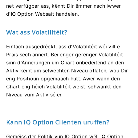
net verfügbar ass, kënnt Dir ëmmer nach iwwer
d'IQ Option Websäit handelen.
Wat ass Volatilitéit?
Einfach ausgedréckt, ass d'Volatilitéit wéi vill e
Präis sech ännert. Bei enger gerénger Volatilitéit
sinn d'Ännerungen um Chart onbedeitend an den
Aktiv kéint um selwechten Niveau oflafen, wou Dir
eng Positioun opgemaach hutt. Awer wann den
Chart eng héich Volatilitéit weist, schwankt den
Niveau vum Aktiv séier.
Kann IQ Option Clienten uruffen?
Geméiss der Politik vun IQ Option wëll IQ Option