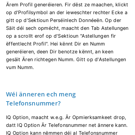
Ärem Profil generéieren. Fir dëst ze maachen, klickt
op d'Profilsymbol an der ieweschter rechter Ecke a
gitt op d'Sektioun Perséinlech Donnéeën. Op der
Säit déi sech opmécht, maacht den Tab Astellungen
op a scrollt erof op d'Sektioun "Astellungen fir
ëffentlecht Profil". Hei kënnt Dir en Numm
generéieren, deen Dir benotze kënnt, an keen
gesäit Ären richtegen Numm. Gitt op d'Astellungen
vum Numm.
Wéi änneren ech meng
Telefonsnummer?
IQ Option, maacht w.e.g. Är Opmierksamkeet drop,
datt IQ Option Är Telefonsnummer net ännere kann.
IQ Option kann nëmmen déi al Telefonsnummer