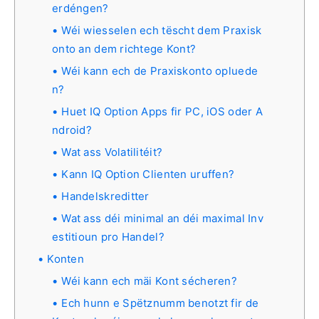
erdéngen?
Wéi wiesselen ech tëscht dem Praxisk
onto an dem richtege Kont?
Wéi kann ech de Praxiskonto opluede
n?
Huet IQ Option Apps fir PC, iOS oder A
ndroid?
Wat ass Volatilitéit?
Kann IQ Option Clienten uruffen?
Handelskreditter
Wat ass déi minimal an déi maximal Inv
estitioun pro Handel?
Konten
Wéi kann ech mäi Kont sécheren?
Ech hunn e Spëtznumm benotzt fir de