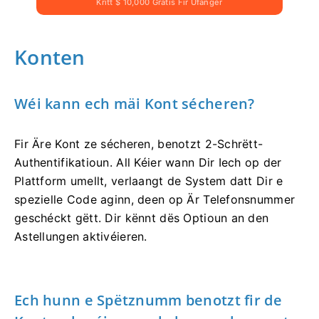
Kritt $ 10,000 Gratis Fir Ufänger
Konten
Wéi kann ech mäi Kont sécheren?
Fir Äre Kont ze sécheren, benotzt 2-Schrëtt-
Authentifikatioun. All Kéier wann Dir Iech op der
Plattform umellt, verlaangt de System datt Dir e
spezielle Code aginn, deen op Är Telefonsnummer
geschéckt gëtt. Dir kënnt dës Optioun an den
Astellungen aktivéieren.
Ech hunn e Spëtznumm benotzt fir de