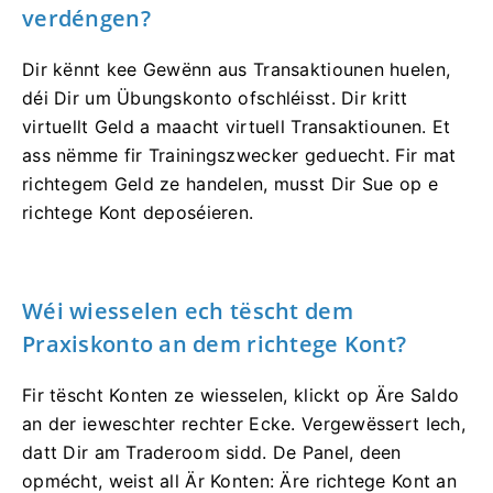
verdéngen?
Dir kënnt kee Gewënn aus Transaktiounen huelen,
déi Dir um Übungskonto ofschléisst. Dir kritt
virtuellt Geld a maacht virtuell Transaktiounen. Et
ass nëmme fir Trainingszwecker geduecht. Fir mat
richtegem Geld ze handelen, musst Dir Sue op e
richtege Kont deposéieren.
Wéi wiesselen ech tëscht dem
Praxiskonto an dem richtege Kont?
Fir tëscht Konten ze wiesselen, klickt op Äre Saldo
an der ieweschter rechter Ecke. Vergewëssert Iech,
datt Dir am Traderoom sidd. De Panel, deen
opmécht, weist all Är Konten: Äre richtege Kont an