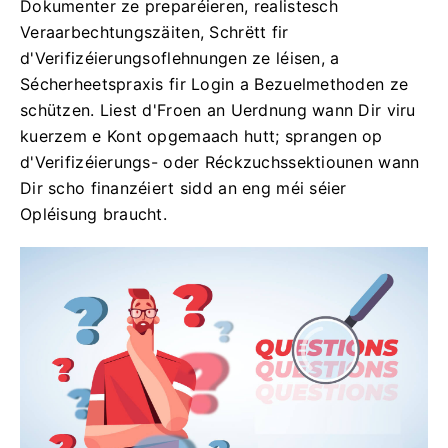
Dokumenter ze preparéieren, realistesch
Veraarbechtungszäiten, Schrëtt fir
d'Verifizéierungsoflehnungen ze léisen, a
Sécherheetspraxis fir Login a Bezuelmethoden ze
schützen. Liest d'Froen an Uerdnung wann Dir viru
kuerzem e Kont opgemaach hutt; sprangen op
d'Verifizéierungs- oder Réckzuchssektiounen wann
Dir scho finanzéiert sidd an eng méi séier
Opléisung braucht.