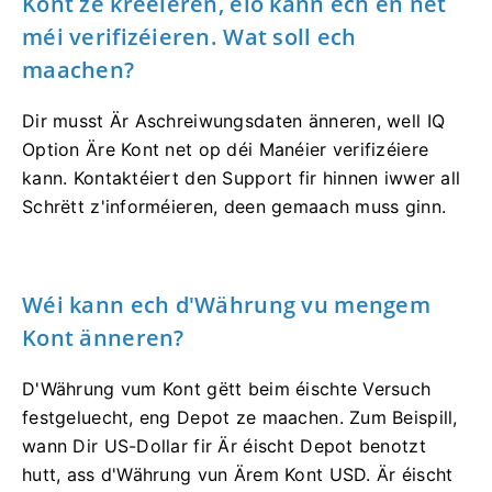
Kont ze kreéieren, elo kann ech en net
méi verifizéieren. Wat soll ech
maachen?
Dir musst Är Aschreiwungsdaten änneren, well IQ
Option Äre Kont net op déi Manéier verifizéiere
kann. Kontaktéiert den Support fir hinnen iwwer all
Schrëtt z'informéieren, deen gemaach muss ginn.
Wéi kann ech d'Währung vu mengem
Kont änneren?
D'Währung vum Kont gëtt beim éischte Versuch
festgeluecht, eng Depot ze maachen. Zum Beispill,
wann Dir US-Dollar fir Är éischt Depot benotzt
hutt, ass d'Währung vun Ärem Kont USD. Är éischt