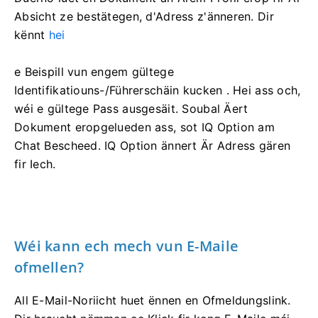
Absicht ze bestätegen, d'Adress z'änneren. Dir
kënnt
hei
e Beispill vun engem gültege
Identifikatiouns-/Führerschäin kucken
. Hei ass och,
wéi e gültege Pass ausgesäit.
Soubal Äert
Dokument eropgelueden ass, sot IQ Option am
Chat Bescheed. IQ Option ännert Är Adress gären
fir Iech.
Wéi kann ech mech vun E-Maile
ofmellen?
All E-Mail-Noriicht huet ënnen en Ofmeldungslink.