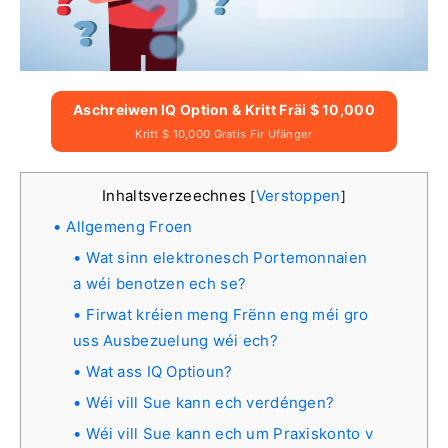
Aschreiwen IQ Option & Kritt Fräi $ 10,000
Kritt $ 10,000 Gratis Fir Ufänger
Inhaltsverzeechnes
Verstoppen
[
]
Allgemeng Froen
Wat sinn elektronesch Portemonnaien
a wéi benotzen ech se?
Firwat kréien meng Frënn eng méi gro
uss Ausbezuelung wéi ech?
Wat ass IQ Optioun?
Wéi vill Sue kann ech verdéngen?
Wéi vill Sue kann ech um Praxiskonto v