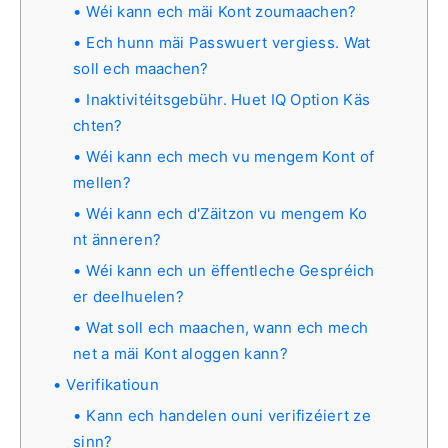
Wéi kann ech mäi Kont zoumaachen?
Ech hunn mäi Passwuert vergiess. Wat
soll ech maachen?
Inaktivitéitsgebühr. Huet IQ Option Käs
chten?
Wéi kann ech mech vu mengem Kont of
mellen?
Wéi kann ech d'Zäitzon vu mengem Ko
nt änneren?
Wéi kann ech un ëffentleche Gespréich
er deelhuelen?
Wat soll ech maachen, wann ech mech
net a mäi Kont aloggen kann?
Verifikatioun
Kann ech handelen ouni verifizéiert ze
sinn?