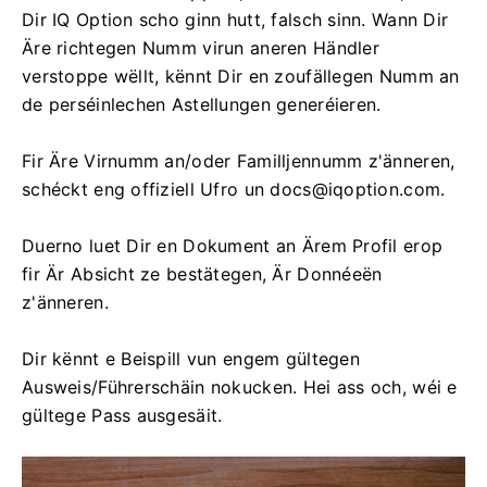
Dir IQ Option scho ginn hutt, falsch sinn. Wann Dir
Äre richtegen Numm virun aneren Händler
verstoppe wëllt, kënnt Dir en zoufällegen Numm an
de perséinlechen Astellungen generéieren.
Fir Äre Virnumm an/oder Familljennumm z'änneren,
schéckt eng offiziell Ufro un
docs@iqoption.com
.
Duerno luet Dir en Dokument an Ärem Profil erop
fir Är Absicht ze bestätegen, Är Donnéeën
z'änneren.
Dir kënnt e Beispill vun engem gültegen
Ausweis/Führerschäin nokucken. Hei ass och, wéi e
gültege Pass ausgesäit.