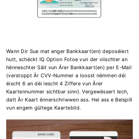
Wann Dir Sue mat enger Bankkaart(en) deposéiert
hutt, schéckt IQ Option Fotoe vun der viischter an
hënneschter Säit vun Ärer Bankkaart(en) per E-Mail
(verstoppt Är CVV-Nummer a loosst nëmmen déi
éischt 6 an déi lescht 4 Ziffere vun Ärer
Kaartennummer sichtbar sinn). Vergewëssert Iech,
datt Är Kaart ënnerschriwwen ass. Hei ass e Beispill
vun engem gültege Kaartebild.