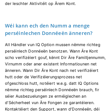
der leschter Aktivitéit op Ärem Kont.
Wéi kann ech den Numm a menge
perséinlechen Donnéeën änneren?
All Händler vun IQ Option mussen nëmme richteg
perséinlech Donnéeën benotzen. Wann Äre Kont
scho verifizéiert gouf, kënnt Dir Äre Familljennumm,
Virnumm oder aner existent Informatiounen net
änneren. Wann Dir Äre Kont nach net verifizéiert
hutt oder de Verifizéierungsprozess net
ofgeschloss hutt, notéiert w.e.g. datt IQ Options
nëmme richteg perséinlech Donnéeën brauch, fir
séier Ausbezuelungen ze erméiglechen an
d'Sécherheet vun Äre Fongen ze garantéieren.
Kontaktéiert den Support, wann d'Donnéeën, déi