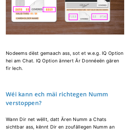
Nodeems dëst gemaach ass, sot et w.e.g. IQ Option
hei am Chat. IQ Option ännert Är Donnéeën gären
fir Iech.
Wéi kann ech mäi richtegen Numm
verstoppen?
Wann Dir net wëllt, datt Ären Numm a Chats
sichtbar ass, kënnt Dir en zoufällegen Numm an