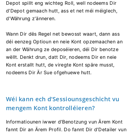
Depot spillt eng wichteg Roll, well nodeems Dir
d'Depot gemaach hutt, ass et net méi méiglech,
d'Währung z'änneren.
Wann Dir dës Regel net bewosst waart, dann ass
déi eenzeg Optioun en neie Kont opzemaachen an
an der Währung ze deposéieren, déi Dir benotze
wëllt. Denkt drun, datt Dir, nodeems Dir en neie
Kont erstallt hutt, de viregte Kont späre musst,
nodeems Dir Är Sue ofgehuewe hutt.
Wéi kann ech d'Sessiounsgeschicht vu
mengem Kont kontrolléieren?
Informatiounen iwwer d'Benotzung vun Ärem Kont
fannt Dir an Ärem Profil. Do fannt Dir d'Detailer vun