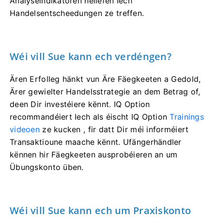
Analyseindikatoren hëllefen Iech
Handelsentscheedungen ze treffen.
Wéi vill Sue kann ech verdéngen?
Ären Erfolleg hänkt vun Äre Fäegkeeten a Gedold,
Ärer gewielter Handelsstrategie an dem Betrag of,
deen Dir investéiere kënnt. IQ Option
recommandéiert Iech als éischt IQ Option
Trainings
videoen
ze kucken , fir datt Dir méi informéiert
Transaktioune maache kënnt. Ufängerhändler
kënnen hir Fäegkeeten ausprobéieren an um
Übungskonto üben.
Wéi vill Sue kann ech um Praxiskonto