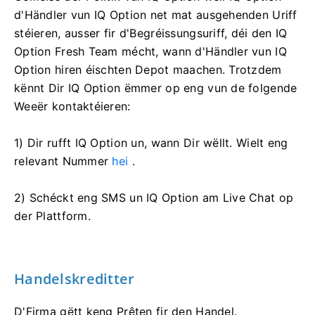
d'Händler vun IQ Option net mat ausgehenden Uriff
stéieren, ausser fir d'Begréissungsuriff, déi den IQ
Option Fresh Team mécht, wann d'Händler vun IQ
Option hiren éischten Depot maachen. Trotzdem
kënnt Dir IQ Option ëmmer op eng vun de folgende
Weeër kontaktéieren:
1) Dir rufft IQ Option un, wann Dir wëllt. Wielt eng
relevant Nummer
hei
.
2) Schéckt eng SMS un IQ Option am Live Chat op
der Plattform.
Handelskreditter
D'Firma gëtt keng Prêten fir den Handel.