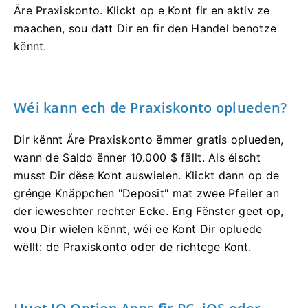
Äre Praxiskonto. Klickt op e Kont fir en aktiv ze
maachen, sou datt Dir en fir den Handel benotze
kënnt.
Wéi kann ech de Praxiskonto oplueden?
Dir kënnt Äre Praxiskonto ëmmer gratis oplueden,
wann de Saldo ënner 10.000 $ fällt. Als éischt
musst Dir dëse Kont auswielen. Klickt dann op de
grénge Knäppchen "Deposit" mat zwee Pfeiler an
der ieweschter rechter Ecke. Eng Fënster geet op,
wou Dir wielen kënnt, wéi ee Kont Dir opluede
wëllt: de Praxiskonto oder de richtege Kont.