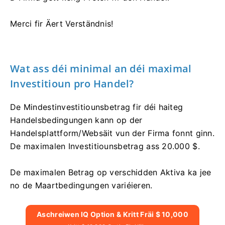
Merci fir Äert Verständnis!
Wat ass déi minimal an déi maximal
Investitioun pro Handel?
De Mindestinvestitiounsbetrag fir déi haiteg
Handelsbedingungen kann op der
Handelsplattform/Websäit vun der Firma fonnt ginn.
De maximalen Investitiounsbetrag ass 20.000 $.
De maximalen Betrag op verschidden Aktiva ka jee
no de Maartbedingungen variéieren.
Aschreiwen IQ Option & Kritt Fräi $ 10,000