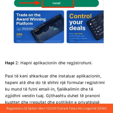
Hapi
2: Hapni aplikacionin dhe regjistrohuni.
Pasi të keni shkarkuar dhe instaluar aplikacionin,
hapeni atë dhe do të shihni një formular regjistrimi
ku mund të futni email-in, fjalëkalimin dhe të
zgjidhni vendin tuaj. Gjithashtu duhet të pranoni
kushtet dhe rregullat dhe politikën e privatësisë
duke kontrolluar kutinë. Përndryshe, mund të
Regjistrohu IQ Option Merr 10,000 Dollarë Falas Në Llogarinë DEMO