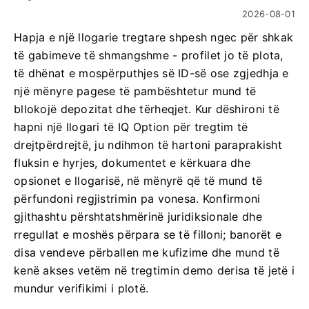
2026-08-01
Hapja e një llogarie tregtare shpesh ngec për shkak
të gabimeve të shmangshme - profilet jo të plota,
të dhënat e mospërputhjes së ID-së ose zgjedhja e
një mënyre pagese të pambështetur mund të
bllokojë depozitat dhe tërheqjet. Kur dëshironi të
hapni një llogari të IQ Option për tregtim të
drejtpërdrejtë, ju ndihmon të hartoni paraprakisht
fluksin e hyrjes, dokumentet e kërkuara dhe
opsionet e llogarisë, në mënyrë që të mund të
përfundoni regjistrimin pa vonesa. Konfirmoni
gjithashtu përshtatshmërinë juridiksionale dhe
rregullat e moshës përpara se të filloni; banorët e
disa vendeve përballen me kufizime dhe mund të
kenë akses vetëm në tregtimin demo derisa të jetë i
mundur verifikimi i plotë.