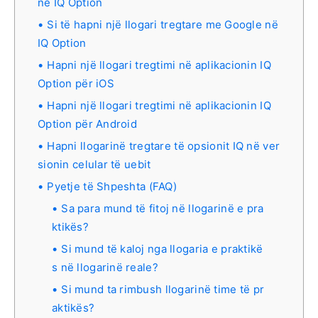
në IQ Option
Si të hapni një llogari tregtare me Google në
IQ Option
Hapni një llogari tregtimi në aplikacionin IQ
Option për iOS
Hapni një llogari tregtimi në aplikacionin IQ
Option për Android
Hapni llogarinë tregtare të opsionit IQ në ver
sionin celular të uebit
Pyetje të Shpeshta (FAQ)
Sa para mund të fitoj në llogarinë e pra
ktikës?
Si mund të kaloj nga llogaria e praktikë
s në llogarinë reale?
Si mund ta rimbush llogarinë time të pr
aktikës?