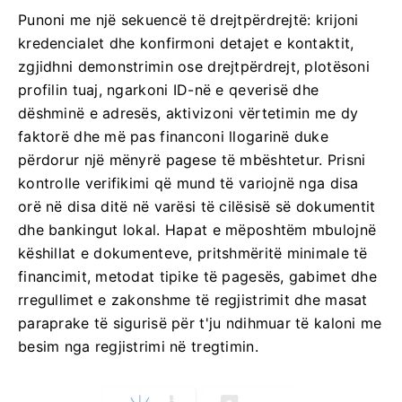
Punoni me një sekuencë të drejtpërdrejtë: krijoni
kredencialet dhe konfirmoni detajet e kontaktit,
zgjidhni demonstrimin ose drejtpërdrejt, plotësoni
profilin tuaj, ngarkoni ID-në e qeverisë dhe
dëshminë e adresës, aktivizoni vërtetimin me dy
faktorë dhe më pas financoni llogarinë duke
përdorur një mënyrë pagese të mbështetur. Prisni
kontrolle verifikimi që mund të variojnë nga disa
orë në disa ditë në varësi të cilësisë së dokumentit
dhe bankingut lokal. Hapat e mëposhtëm mbulojnë
këshillat e dokumenteve, pritshmëritë minimale të
financimit, metodat tipike të pagesës, gabimet dhe
rregullimet e zakonshme të regjistrimit dhe masat
paraprake të sigurisë për t'ju ndihmuar të kaloni me
besim nga regjistrimi në tregtimin.