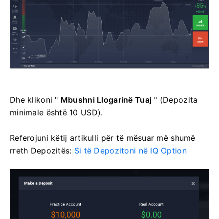
Dhe klikoni "
Mbushni Llogarinë Tuaj
" (Depozita
minimale është 10 USD).
Referojuni këtij artikulli për të mësuar më shumë
rreth Depozitës:
Si të Depozitoni në IQ Option