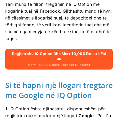
Tani mund të filloni tregtimin në IQ Option me
llogarinë tuaj në Facebook. Gjithashtu mund të hyni
në cilësimet e llogarisë suaj, të depozitoni dhe të
tërhiqni fonde, të verifikoni identitetin tuaj dhe më
shumë nga menyja në këndin e sipërm të djathtë të
faqes.
Regjistrohu IQ Option Dhe Merr 10,000 Dollarë Fal
As
Merrni 10,000 Dollarë Falas Për Fillestarët
Si të hapni një llogari tregtare
me Google në IQ Option
1. IQ Option është gjithashtu i disponueshëm për
regjistrim duke përdorur një llogari
Google
. Për t'u