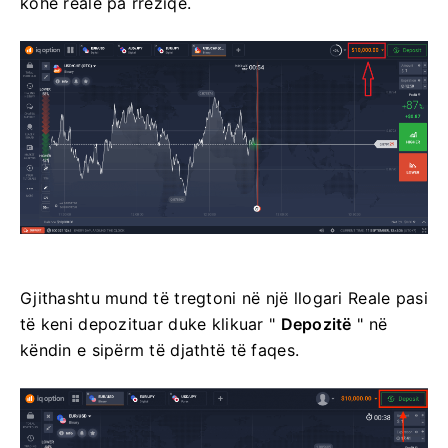
kohë reale pa rreziqe.
Gjithashtu mund të tregtoni në një llogari Reale pasi
të keni depozituar duke klikuar "
Depozitë
" në
këndin e sipërm të djathtë të faqes.