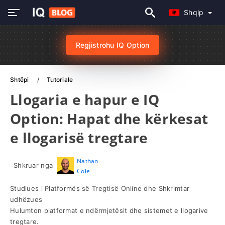
Shqip
Regjistrohu IQ Option
Shtëpi
Tutoriale
Llogaria e hapur e IQ
Option: Hapat dhe kërkesat
e llogarisë tregtare
Nathan
Shkruar nga
Cole
Studiues i Platformës së Tregtisë Online dhe Shkrimtar
udhëzues
Hulumton platformat e ndërmjetësit dhe sistemet e llogarive
tregtare.