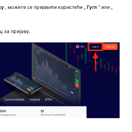
су
, можете се пријавити користећи „
Гугл
“ или „
ц за пријаву.