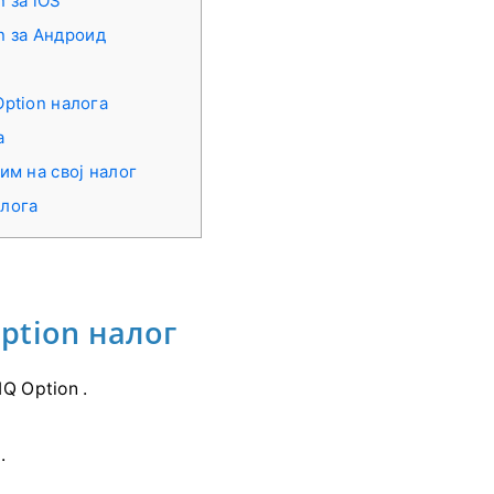
n за iOS
on за Андроид
Option налога
а
им на свој налог
алога
Option налог
IQ Option .
.