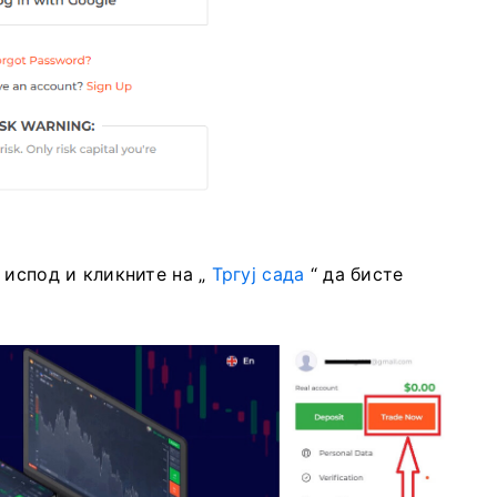
 испод и кликните на „
Тргуј сада
“ да бисте