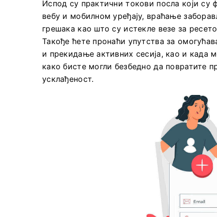
Испод су практични токови посла који су
вебу и мобилном уређају, враћање забора
грешака као што су истекле везе за ресет
Такође ћете пронаћи упутства за омогућа
и прекидање активних сесија, као и када 
како бисте могли безбедно да повратите п
усклађеност.