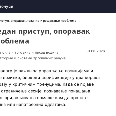
Бонуси
приступ, опоравак лозинке и решавање проблема
бедан приступ, опоравак
роблема
01.08.2026
 онлајн трговину и писац водича
тформе и системе трговачких рачуна.
алогу је важан за управљање позицијама и
 лозинке, блокови верификације у два корака
рају у критичним тренуцима. Када се појаве
и ограничења сесије, познавање понашања
ог пријављивања помаже вам да вратите
ина или непотребних одлагања.