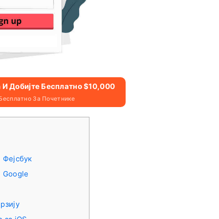
n И Добијте Бесплатно $10,000
 Бесплатно За Почетнике
и Фејсбук
и Google
ерзију