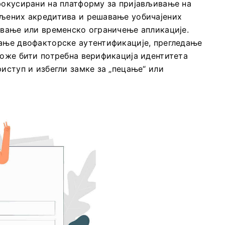
 фокусирани на платформу за пријављивање на
вљених акредитива и решавање уобичајених
овање или временско ограничење апликације.
вање двофакторске аутентификације, прегледање
може бити потребна верификација идентитета
риступ и избегли замке за „пецање“ или