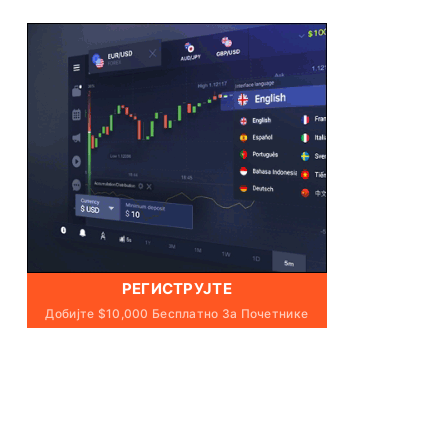
РЕГИСТРУЈТЕ
Добијте $10,000 Бесплатно За Почетнике