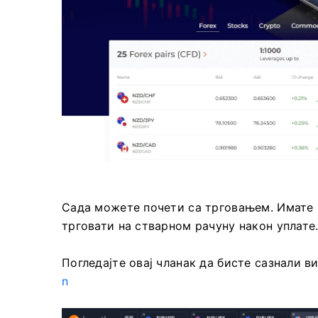
Сада можете почети са трговањем. Имате 
трговати на стварном рачуну након уплате
Погледајте овај чланак да бисте сазнали в
n