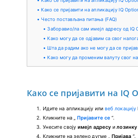
Како се пријавити на апликацију IQ Optio
Како се пријавити на апликацију IQ Opti
Често постављана питања (FAQ)
Заборавио/ла сам имејл адресу од IQ 
Како могу да се одјавим са свог налог
Шта да радим ако не могу да се пријав
Како могу да променим валуту свог н
Како се пријавити на IQ 
Идите на апликацију или
веб локацију
Кликните на „
Пријавите се
“.
Унесите своју
имејл адресу
и
лозинку
Кликните на зелено дугме „
Пријава
“.