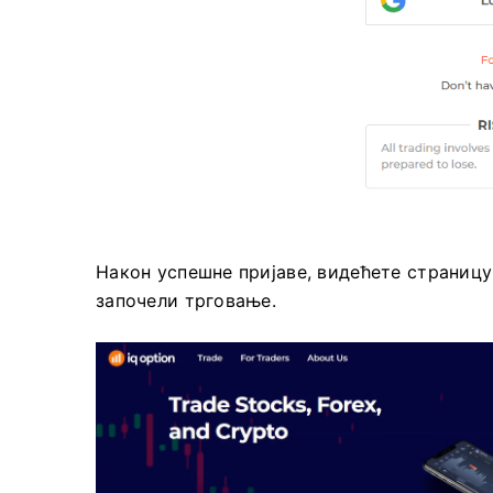
Након успешне пријаве, видећете страницу
започели трговање.