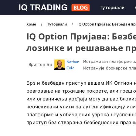
Туториали
Хоме
Туториали
IQ Option Пријава: Безбедан 
IQ Option Пријава: Без
лозинке и решавање п
Истраживач платформе за
Nathan
Вриттен Би
Cole
Истражује брокерске пла
Брз и безбедан приступ вашем ИК Оптион н
реаговање на тржишне покрете, али грешке
или ограничења уређаја могу да вас блоки
неочекивани упити за аутентификацију ил
платформе и уобичајених узрока неуспешн
приступ без стварања безбедносних празн