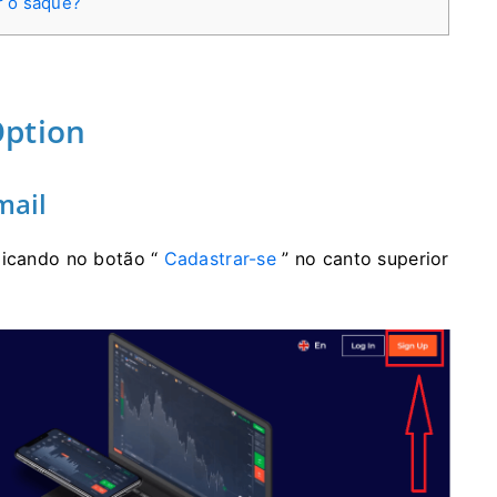
r o saque?
Option
mail
licando no botão “
Cadastrar-se
” no canto superior