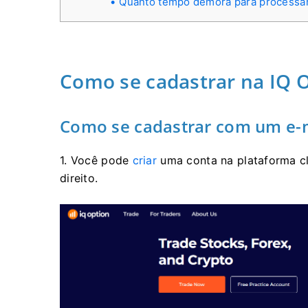
Quanto tempo demora para processa
Como se cadastrar na IQ 
Como se cadastrar com um e-
1. Você pode
criar
uma conta na plataforma c
direito.