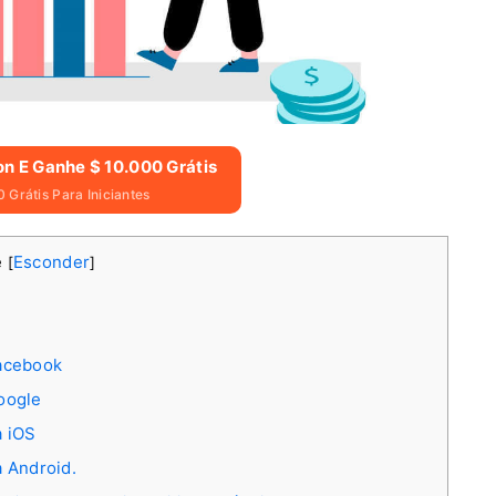
on E Ganhe $ 10.000 Grátis
 Grátis Para Iniciantes
e
Esconder
[
]
acebook
oogle
a iOS
a Android.